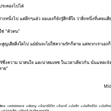
จะประคองไปได้
างหนึ่งไป แต่ลึกๆแล้ว ผมเองก็ยังรู้สึกดีใจ ว่าสิ่งหนึ่งที่เคยเเส
ใช่ “ตัวตน”
์จะสูญเสียสิ่งใดไป แม้มันจะไม่ใช่ความรักก็ตาม แต่พวกเราเองก
งไร้ซึ่งความ น่าสนใจ และน่าสมเพช ในเวลาเดียวกัน นั่นแหละจั
ยดาย”
Mi
Box
#minimore
#diary
#ไดอารีชีวิต
#ไดอารี่
#บันทึก
#บันทึกชีวิต
#บันทึกค
#ความรูสีก
#Stuck in the puzzle