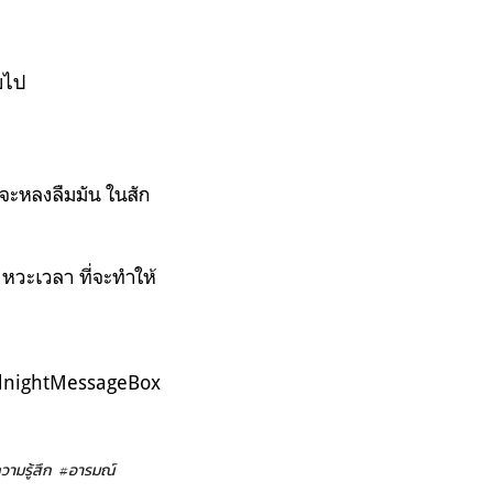
ียไป
็จะหลงลืมมัน ในสัก
งหวะเวลา ที่จะทำให้
dnightMessageBox
วามรู้สึก
#อารมณ์