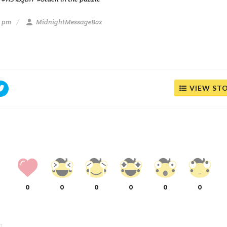
8 pm
MidnightMessageBox
VIEW ST
0
0
0
0
0
0