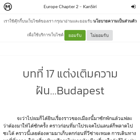
Europe Chapter 2
–
KanSiri
เราใช้คุ๊กกี้บนเว็บไซต์ของเรา กรุณาอ่านและยอมรับ
นโยบายความเป็นส่วนตัว
เพื่อใช้บริการเว็บไซต์
ยอมรับ
ไม่ยอมรับ
บทที่ 17 แต่งเติมความ
ฝัน...Budapest
จะว่าไปผมก็ได้ยินเรื่องราวของเมืองนี้มาซักพักแล้วแฟละ
ว่าต้องมาให้ได้ซักครั้ง คราวก่อนที่มาโปรเจคโปแลนด์ก็พลาดไป
ซะได้ คราวนี้เลยต้องตามมาเก็บตกก่อนที่วีซ่าจะหมด การเดินทาง