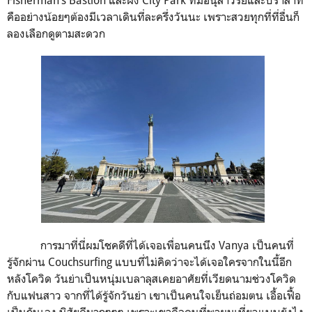
คืออย่างน้อยๆต้องมีเวลาเดินที่ละครึ่งวันนะ เพราะสวยทุกที่ที่อื่นก็
ลองเลือกดูตามสะดวก
การมาที่นี่ผมโชคดีที่ได้เจอเพื่อนคนนึง
Vanya
เป็นคนที่
รู้จักผ่าน
Couchsurfing
แบบที่ไม่คิดว่าจะได้เจอใครจากในนี้อีก
หลังโควิด วันย่าเป็นหนุ่มเบลาลุสเคยอาศัยที่เวียดนามช่วงโควิด
กับแฟนสาว จากที่ได้รู้จักวันย่า เขาเป็นคนใจเย็นถ่อมตน เอื้อเฟื้อ