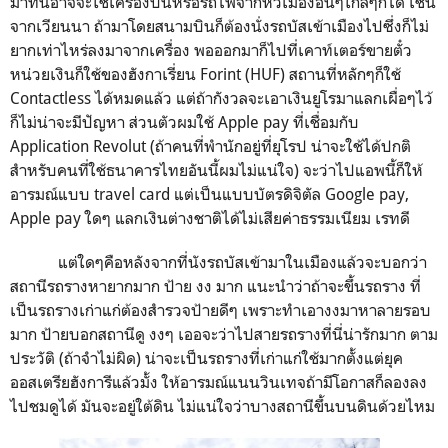
มาที่นี่อาจจะใช้เครื่องบินหรือรถไฟจากหัวเมืองอื่นๆใกล้ๆก็ได้ เช่น
จากเวียนนา ถ้ามาโดยสนามบินก็ต้องนั่งรถบัสเข้าเมืองไปซึ่งก็ไม่
ยากเท่าไหร่ลงมาจากเครื่อง พอออกมาก็ไปที่เคาท์เตอร์ขายตั๋ว
หน่วยเงินก็ใช้ของฮังกาเรี่ยน
Forint
(
HUF)
สถานที่หลักๆก็ใช้
Contactless
ได้หมดแล้ว แต่ถ้ากังวลจะเอาเงินยูโรมาแลกเผื่อๆไว้
ก็ไม่น่าจะมีปัญหา ส่วนตัวผมใช้
Apple pay
ที่เชื่อมกับ
Application Revolut (
ถ้าคนที่พำนักอยู่ที่ยุโรป น่าจะใช้ได้ปกติ
สำหรับคนที่ใช้ธนาคารไทยอันนี้ผมไม่แน่ใจ) จะว่าไปแอพนี้ก็ให้
อารมณ์แบบ
travel card
แต่เป็นแบบบัตรดิจิตัล
Google pay,
Apple pay
ใดๆ แลกเงินต่างชาติได้ไม่เสียค่าธรรมเนียม เรทดี
แต่ใดๆคือหลังจากที่นังรถบัสเข้ามาในเมืองแล้วจะบอกว่า
สถานีรถรางหายากมาก ป้าย งง มาก แนะนำว่าถ้าจะขึ้นรถราง ที่
เป็นรถรางเก่าแก่ต้องสำรวจป้ายดีๆ เพราะทำเอางงมาหาลายรอบ
มาก ป้ายบอกสถานีดู งงๆ เออจะว่าไปสายรถรางที่นี่น่ารักมาก ตาม
ประวัติ (ถ้าจำไม่ผิด) น่าจะเป็นรถรางที่เก่าแก่ใช้มากตั้งแต่ยุค
ออสเตรียฮังการีแล้วมั้ง ให้อารมณ์แนนวินเทจถ้ามีโอกาสก็ลองลง
ไปชมดูได้ มันจะอยู่ใต้ดิน ไม่แน่ใจว่าบางสถานีขึ้นบนดินด้วยไหม