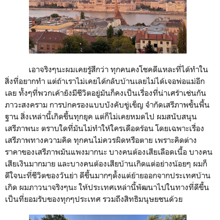
เอาจริงๆนะผมเคยรู้สึกว่า ทุกคนคงโชคดีแหละที่ได้ทำใน
สิ่งที่อยากทำ แต่ถ้าเราไม่เคยได้กลับบ้านเลยไม่ได้เจอพ่อแม่อีก
เลย ทั้งๆที่พวกเค้ายังมีชีวิตอยู่มันก็คงเป็นเรื่องที่น่าเศร้าเช่นกัน
ภาวะสงคราม การปกครองแบบบังคับขู่เข็ญ จำกัดเสรีภาพขั้นพื้น
ฐาน สิ่งเหล่านี้เกิดขึ้นทุกยุค แต่ก็ไม่เคยหมดไป ผมสนับสนุน
เสรีภาพนะ ตราบใดที่มันไม่ทำให้ใครเดือดร้อน โดยเฉพาะเรื่อง
เสรีภาพทางความคิด ทุกคนไม่ควรผิดหรือตาย เพราะคิดต่าง
ราคาของเสรีภาพมันแพงมากนะ บางคนต้องเสียเลือดเนื้อ บางคน
เสียเงินมากมาย และบางคนต้องเสียบ้านเกิดแต่อย่างน้อยๆ ผมก็
ดีใจนะที่ชีวิตของวันย่า ดีขึ้นมากๆตั้งแต่ย้ายออกจากประเทศบ้าน
เกิด ผมภาวนาจริงๆนะ ให้ประเทศเหล่านี้พัฒนาไปในทางที่ดีขึ้น
เป็นที่ยอมรับของทุกๆประเทศ รวมถึงสิทธิมนุษยชนด้วย