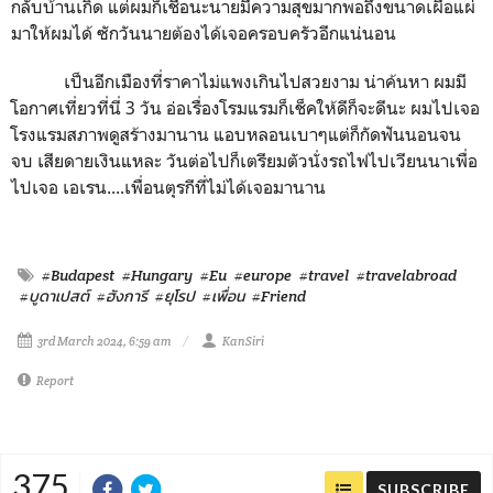
กลับบ้านเกิด แต่ผมก็เชื่อนะนายมีความสุขมากพอถึงขนาดเผื่อแผ่
มาให้ผมได้ ซักวันนายต้องได้เจอครอบครัวอีกแน่นอน
เป็นอีกเมืองที่ราคาไม่แพงเกินไปสวยงาม น่าค้นหา ผมมี
โอกาศเที่ยวที่นี่
3
วัน อ่อเรื่องโรมแรมก็เช็คให้ดีก็จะดีนะ ผมไปเจอ
โรงแรมสภาพดูสร้างมานาน แอบหลอนเบาๆแต่ก็กัดฟันนอนจน
จบ เสียดายเงินแหละ วันต่อไปก็เตรียมตัวนั่งรถไฟไปเวียนนาเพื่อ
ไปเจอ เอเรน....เพื่อนตุรกีที่ไม่ได้เจอมานาน
#Budapest
#Hungary
#Eu
#europe
#travel
#travelabroad
#บูดาเปสต์
#ฮังการี
#ยุโรป
#เพื่อน
#Friend
3rd March 2024, 6:59 am
KanSiri
Report
375
SUBSCRIBE