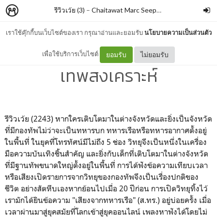
รีวิวเว้ย (3)
–
Chaitawat Marc Seephongsai
เราใช้คุ๊กกี้บนเว็บไซต์ของเรา กรุณาอ่านและยอมรับ
นโยบายความเป็นส่วนตัว
เรดิโอสร้างชาติ By ศรัญญู
เพื่อใช้บริการเว็บไซต์
ยอมรับ
ไม่ยอมรับ
เทพสงเคราะห์
รีวิวเว้ย (2243) หากใครเติบโตมาในต่างจังหวัดและยิ่งเป็นจังหวัด
ที่มีกองทัพไม่ว่าจะเป็นทหารบก ทหารเรือหรือทหารอากาศตั้งอยู่
ในพื้นที่ ในยุคที่โทรทัศน์มีไม่ถึง 5 ช่อง วิทยุจึงเป็นหนึ่งในเครื่อง
มือความบันเทิงชิ้นสำคัญ และยิ่งกับเด็กที่เติบโตมาในต่างจังหวัด
ที่มีฐานทัพขนาดใหญ่ตั้งอยู่ในพื้นที่ การได้ฟังข้อความเทียบเวลา
หรือเสียงเปิดรายการจากวิทยุของกองทัพจึงเป็นเรื่องปกติของ
ชีวิต อย่างสัตหีบเองหากย้อนไปเมื่อ 20 ปีก่อน การเปิดวิทยุทิ้งไว้
เรามักได้ยินข้อความ "เสียงจากทหารเรือ" (ส.ทร.) อยู่บ่อยครั้ง เมื่อ
เวลาผ่านมาสู่ยุคสมัยที่โลกเข้าสู่ยุคออนไลน์ เพลงหาฟังได้โดยไม่