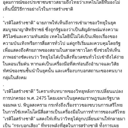
อุดมการณ์ของประชาชนชาวสยามถึงไทยว่าเทคโนโลยีที่มองไม่
เห็นนี้มีวิธีการอย่างไรในการสร้างชาติ
.
​"เรดิโอสร้างชาติ" ฉายภาพให้เห็นถึงการเข้ามาของวิทยุในยุค
สมบูรณาญาสิทธิราชย์ ซึ่งถูกรัฐมองว่าเป็นสัญลักษณ์แห่งความ
ศิวิไลซ์และความทันสมัย เทคโนโลยีนี้ไม่ได้เป็นเพียงเรื่องของ
ความบันเทิงหรือการสื่อสารทั่วไป แต่ถูกริเริ่มและควบคุมโดยรัฐ
เพื่อแสดงถึงศักยภาพของสยามในสายตาชาวโลก ซึ่งช่วยให้เห็น
ภาพอย่างชัดเจนว่า วิทยุไม่ได้เป็นสิ่งที่มวลชนทั่วไปเข้าถึงได้ง่าย
ในตอนเริ่มต้น หากแต่เป็นเครื่องมือที่สะท้อนถึงอำนาจและวิสัย
ทัศน์ของชนชั้นนำในยุคนั้น และเครื่องบกบอกสถานะของคนบาง
กลุ่มในสังคม
.
​"เรดิโอสร้างชาติ" วิเคราะห์บทบาทของวิทยุหลังการเปลี่ยนแปลง
การปกครอง พ.ศ. 2475 โดยเฉพาะในยุคคณะราษฎรและรัฐบาล
จอมพล ป. พิบูลสงคราม กระทั่งถึงเรื่องราวของขบวนการเสรีไทย
ในการใช้เทคโนโลนีสื่อสารเป็นเครื่องมือในการทำการของเสรีไทย
"เรดิโอสร้างชาติ" แสดงให้เห็นว่าวิทยุได้ถูกเปลี่ยนผ่านให้กลายมา
เป็น "กระบอกเสียง" ที่ทรงพลังที่สุดในการสร้างชาติ ทั้งการเผย