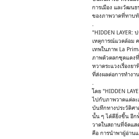
การเมือง และวัฒนธรร
ของภาพวาดที่ทาบทับ
.
​"HIDDEN LAYER: ปร
เหตุการณ์แวดล้อม ค
เทพในภาพ La Primav
ภาพตัวตลกชุดแดงที
หวาดระแวงเรื่องยาพิ
ที่ส่งผลต่อการทำงา
.
​โดย "HIDDEN LAYER:
ไปกับภาพวาดแต่ละภา
บันทึกทางประวัติศาส
นั้น ๆ ได้ดียิ่งขึ้น
วาดในสถานที่จัดแสด
คือ การนำพาผู้อ่านแล