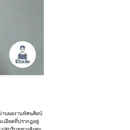
ผ่านผลงานทัศนศิลป์
เอียดที่ปรากฏอยู่
งไปสู่บริบททางสังคม