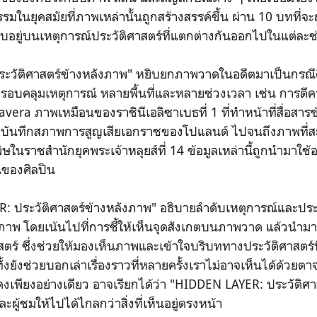
มในยุคสมัยที่ภาพเหล่านั้นถูกสร้างสรรค์ขึ้น ผ่าน 10 บทที่จะ
อยู่บนเหตุการณ์ประวัติศาสตร์ที่แตกต่างกันออกไปในแต่ละช
ะวัติศาสตร์ข้างหลังภาพ" หยิบยกภาพวาดในอดีตมาเป็นกรณีศึ
รอบคลุมเหตุการณ์ หลายพื้นที่และหลายช่วงเวลา เช่น การตี
era ภาพเหมือนของราชินีเอลิซาเบธที่ 1 ที่ทำหน้าที่สื่อสา
่บันทึกสภาพการสูญเสียเอกราชของโปแลนด์ ไปจนถึงภาพที่
ษในราชสำนักยุคพระเจ้าหลุยส์ที่ 14 ข้อมูลเหล่านี้ถูกนำมาใ
นของศิลปิน
 ประวัติศาสตร์ข้างหลังภาพ" อธิบายลำดับเหตุการณ์และประวัติ
พ โดยเน้นไปที่การชี้ให้เห็นจุดสังเกตบนภาพวาด แล้วนำมาเ
ตร์ ซึ่งช่วยให้มองเห็นภาพและเข้าใจบริบททางประวัติศาสตร์ที
 อีกทั้งยังช่วยบอกเล่าเรื่องราวที่หลายครั้งเราไม่อาจเห็นได้ด้
งเพียงอย่างเดียว อาจเรียกได้ว่า "HIDDEN LAYER: ประวัติศ
ะผู้ชมให้ไปได้ไกลกว่าสิ่งที่เห็นอยู่ตรงหน้า