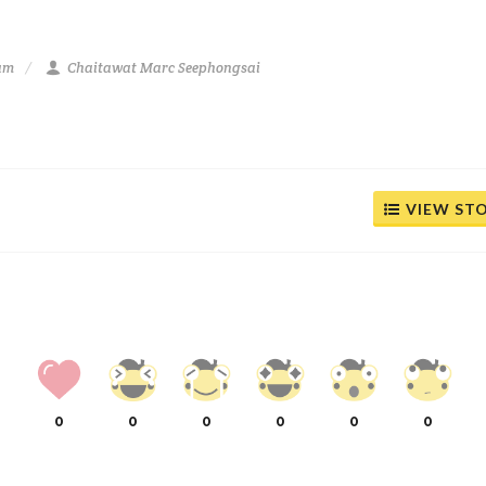
 am
Chaitawat Marc Seephongsai
VIEW ST
0
0
0
0
0
0