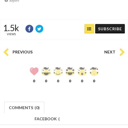
Report
1.5k
SUBSCRIBE
VIEWS
PREVIOUS
NEXT
0
0
0
0
0
0
COMMENTS
(
0)
FACEBOOK
(