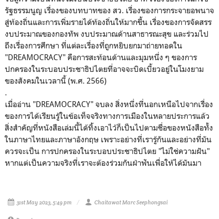
รัฐธรรมนูญ เรื่องของบทบาทของ สว. เรื่องของการกระจายอพนาจ
สู่ท้องถิ่นและการเพิ่มรายได้ท้องถิ่นให้มากขึ้น เรื่องของการจัดสรร
งบประมาณของกองทัพ งบประมาณด้านสาธารณะสุข และร่วมไป
ถึงเรื่องการศึกษา ที่แต่ละเรื่องที่ถูกหยิบยกมาถ่ายทอดใน
"
DREAMOCRACY
" คือการสะท้อนด้านและมุมหนึ่ง ๆ ของการ
ปกครองในระบอบประชาธิปไตยที่อาจจะบิดเบี้ยวอยู่ในโมงยาม
ของสังคมในเวลานี้ (พ.ศ. 2566)
.
เมื่ออ่าน
"
DREAMOCRACY
" จบลง สิ่งหนึ่งที่นอกเหนือไปจากเรื่อง
ของการได้เรียนรู้ในข้อเท็จจริงทางการเมืองในหลายประการแล้ว
สิ่งสำคัญที่หนังสือเล่มนี้ได้ทิ้งเอาไว้ก็เป็นไปตามชื่อของหนังสือทั้ง
ในภาษาไทยและภาษาอังกฤษ เพราะอย่างที่เรารู้กันและอย่างที่มัน
ควรจะเป็น การปกครองในระบอบประชาธิปไตย "ไม่ใช่ความฝัน"
หากแต่เป็นความจริงที่เราจะต้องร่วมกันฝ่าฟันเพื่อให้ได้มันมา
31st May 2023, 5:49 pm
Chaitawat Marc Seephongsai