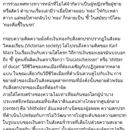
การร่วมเพศทางทวารหนักที่ไม่ได้จำกัดว่าเป็นผู้หญิงหรือผู้ชาย
หรือสัตว์ ตำนานเรื่องเล่ามีว่าเมื่อปิศาจมอบ ‘ทอง’ ให้กับเหล่า
สาวก แต่พอปิศาจกลับไป ‘ทอง’ ก็กลายเป็น ‘ขี้’ ในสมัยบาบิโลน
‘ทองคือขี้ในนรก’
.
กรอบความคิดความมั่งคั่งเงินทองกับสิ่งสกปรกปรากฏในสังคม
วิคตอเรียน (Victorian society) ไล่ไปจนถึงความคิดของ Karl
Marx ในเรื่องเงินกับความโสโครก วิถีการเงินของเยอรมันบ่งบอก
ถึง ‘ขี้’ ผู้คนที่ผลิตเงินตราเรียกว่า ‘Ducatscheisser’ หรือ ‘shitter
of ducat’ วิถีชีวิตของคนเมืองที่ต้องเผชิญกับปฏิกูลหลากหลาย
แบบ ในขณะเดียวกันวิถีชีวิตเมืองที่ดำเนินควบคู่ไปกับเงิน การ
ขยายตัวของเมืองในสังคมอุตสาหกรรมที่มั่งคั่งนั้นขยายตัวพร้อม
กับสิ่งสกปรกของเมืองที่ต้องกำจัด
ภายใต้โครงสร้างของความไม่เท่าเทียมกันของโลกผู้นำบาง
ประเทศจึงพร้อมเสมอที่จะคิดว่าดินแดนห่างไกลจากศูนย์กลาง
(center) คือ ‘shitholes’ อันแหล่งกำเนิดของผู้อพยพ ความสกปรก
ที่ดำเนินไปพร้อมกับการไม่วิวัฒนาการไปสู่ระดับของความสกปรก
ในรูปแบบของเงินตรา ในสังคมร่ำรวยที่เต็มไปด้วยความสะอาด
แต่หลงใหลกับ ‘ขี้แบบเงินตรา’ นั้นต้องการกำจัดและจัดการ [หรือ