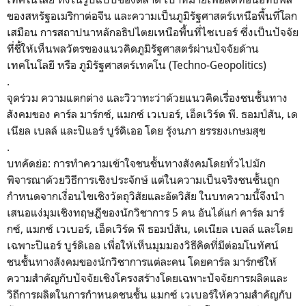
ของสหรัฐอเมริกาต่อจีน และความเป็นภูมิรัฐศาสตร์เหนือพื้นที่โลก
เสมือน การสถาปนาหลักอธิปไตยเหนือพื้นที่ไซเบอร์ ซึ่งเป็นปัจจัย
ที่ชี้ให้เห็นพลวัตรของแนวคิดภูมิรัฐศาสตร์ผ่านปัจจัยด้าน
เทคโนโลยี หรือ ภูมิรัฐศาสตร์เทคโน (Techno-Geopolitics)
.
จุดร่วม ความแตกต่าง และวิวาทะว่าด้วยแนวคิดเรื่องชนชั้นทาง
สังคมของ คาร์ล มาร์กซ์, แมกซ์ เวเบอร์, เอ็ดเวิร์ด พี. ธอมป์สัน, เด
เนียล เบลล์ และปิแอร์ บูร์ดิเออ โดย รุ้งนภา ยรรยงเกษมสุข
.
บทคัดย่อ: การทำความเข้าใจชนชั้นทางสังคมโดยทั่วไปมัก
พิจารณาด้วยวิธีการเชิงประจักษ์ แต่ในความเป็นจริงชนชั้นถูก
กำหนดจากเงื่อนไขเชิงวัตถุวิสัยและอัตวิสัย ในบทความนี้จึงนำ
เสนอแง่มุมเชิงทฤษฎีของนักวิชาการ 5 คน อันได้แก่ คาร์ล มาร์
กซ์, แมกซ์ เวเบอร์, เอ็ดเวิร์ด พี ธอมป์สัน, เดเนียล เบลล์ และโดย
เฉพาะปิแอร์ บูร์ดิเออ เพื่อให้เห็นมุมมองวิธีคิดที่มีต่อมโนทัศน์
ชนชั้นทางสังคมของนักวิชาการแต่ละคน โดยคาร์ล มาร์กซ์ให้
ความสำคัญกับปัจจัยเชิงโครงสร้างโดยเฉพาะปัจจัยการผลิตและ
วิถีการผลิตในการกำหนดชนชั้น แมกซ์ เวเบอร์ให้ความสำคัญกับ