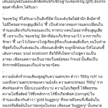
เสนอมนุษย์ในตอนเด็กสัมพันธ์กับขี้ในฐานะของขวัญ (gift) อันทรง
คุณค่าที่เด็กๆ ได้รับมา
.
‘ของขวัญ’ ที่ได้รับมาเป็นสิ่งที่มีค่าในระดับจิตใต้สำนึก สิ่งมีค่าที่
ไม่มีใครอยากจะสูญเสียไป ‘ขี้’ เป็นตัวกลางของการแลกเปลี่ยนใน
ทำนองเดียวกันกับทองและเงิน ทารกบางคนไม่อยากที่จะสูญเสีย
‘ขี้’ เพราะเป็น ‘ของขวัญ’ มีค่าที่ต้องเก็บรักษาเอาไว้ จากการเก็บ
รักษา ‘ขี้’ เอาไว้เปิดทางไปสู่เรียนรู้ที่จะเก็บสะสมสิ่งอื่นๆ จนในท้าย
ที่สุดก็เป็นเก็บสะสมเงิน เพียงแต่เด็กดีๆ จะถูกฝึกฝนมาให้ไม่เล่นขี้
เส้นทางของ ‘anal eroticism’ คือวิถีที่เปิดทางไปสู่ความเป็น
อารยะ เพียงแต่ความเป็นอารยะในสมัยของ Freud นั้นคือเป็น
จักรวรรดินิยมและเป็นเจ้าอาณานิคม
.
ความมั่งคั่งร่ำรวยเคียงคู่อยู่กับความสกปรก คำว่า ‘filthy rich’ บ่ง
บอกถึงความสกปรกของความมั่งคั่ง ความสกปรกของ ‘filthy’ ราก
ศัพท์ของคำๆ นี้ยังบ่งบอกถึงบาป ความไม่บริสุทธิ์ ไร้ศีลธรรม
ความไม่ซื่อสัตย์ ไร้ซึ่งหลักการ ไร้ซึ่งเกียรติยศ (corrupt) ใน
ทำนองเดียวกันคำว่า ‘gold buggery’ ที่หมายถึงคนที่เชื่อมั่นใน
ทองหรือยึดมั่นในการลงทุนในทอง เพียงแต่ ‘buggery’ นั้นหมาย