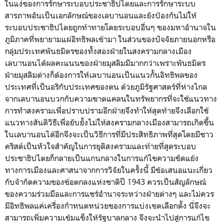
ในแง่ของการรักษาระบอบประชาธิปไตยและการรักษาระบบ
สารภาพอันเป็นเอกลักษณ์ของเลบานอนและยังป้องกันไม่ให้
ระบอบประชาธิปไตยถูกท้าทายโดยระบอบอื่นๆ ของมหาอำนาจใน
ภูมิภาคที่พยายามแผ่อิทธิพลเข้ามา ในส่วนของปัจจัยภายนอกหรือ
กลุ่มประเทศพันธมิตรของทั้งสองฝ่ายในสงครามกลางเมือง
เลบานอนได้ผลคะแนนของฝ่ายมุสลิมมีมากกว่าเพราะพันธมิตร
ฝ่ายมุสลิมต่างก็ต้องการให้เลบานอนเป็นแนวกั้นอิทธิพลของ
ประเทศที่เป็นอริกับประเทศของตน ด้วยภูมิรัฐศาสตร์ที่ห่างไกล
จากเลบานอนบวกกับความขาดแคลนในทรัพยากรที่จะใช้แนวทาง
การทำสงครามเพื่อปราบปรามอีกฝ่ายจึงทำให้สุดท้ายจึงเลือกใช้
แนวทางสันติวิธีเพื่อยับยั้งไม่ให้สงครามกลางเมืองสามารถเกิดขึ้น
ในเลบานอนได้อีกจึงจะเป็นวิธีการที่มีประสิทธิภาพที่สุดโดยมีชาว
คริสต์เป็นหัวใจสำคัญในการยุติสงครามและท้ายที่สุดระบอบ
ประชาธิปไตยก็กลายเป็นแกนกลางในการแก้ไขความขัดแย้ง
ทางการเมืองและศาสนาจากการวิจัยในครั้งนี้ มีข้อเสนอแนะเกี่ยว
กับจำกัดความของข้อตกลงแห่งชาติปี 1943 ควรเป็นสัญลักษณ์
ของความร่วมมือและการแชร์อำนาจระหว่างฝ่ายต่างๆ และไม่ควร
มีอิทธิพลแค่เครื่องกำหนดหน่วยของการแบ่งเขตเลือกตั้ง นี่จึงจะ
สามารถเพิ่มความเข้มแข็งให้รัฐบาลกลาง จึงจะนำไปสู่การแก้ไข