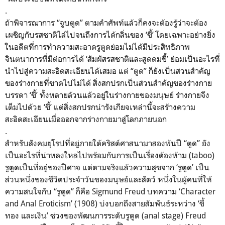
.
ถ้าพิจารณาการ “จูบตูด” ตามคำศัพท์แล้วก็คงจะต้องรู้ว่าจะต้อง
เผชิญกับรสชาติไล่ไปจนถึงการได้กลิ่นของ ‘ขี้’ โดยเฉพาะอย่างยิ่ง
ในอดีตที่การทำความสะอาดรูตูดย่อมไม่ได้มีประสิทธิภาพ
จินตนาการที่มีต่อการได้ ‘สัมผัสรสชาติและสูดดมขี้’ ย่อมเป็นอะไรที่
นำไปสู่ความสะอิดสะเอียนได้เสมอ แต่ “ตูด” ก็ยังเป็นส่วนสำคัญ
ของร่างกายที่ขาดไปไม่ได้ สิ่งสกปรกเป็นส่วนสำคัญของร่างกาย
บรรดา ‘ขี้’ ทั้งหลายล้วนแล้วอยู่ในร่างกายของมนุษย์ ร่างกายจึง
เต็มไปด้วย ‘ขี้’ แต่สิ่งสกปรกน่ารังเกียจเหล่านี้จะสร้างความ
สะอิดสะเอียนเมื่อออกจากร่างกายมาสู่โลกภายนอก
.
สำหรับสังคมยุโรปที่อยู่ภายใต้คริสต์ศาสนามาสองพันปี “ตูด” ยัง
เป็นอะไรที่น่าหลงใหลไปพร้อมกันการเป็นเรื่องต้องห้าม (taboo)
รูตูดเป็นที่อยู่ของปิศาจ แต่ตามจริงแล้วความสุขจาก ‘รูตูด’ เป็น
ส่วนหนึ่งของชีวิตประจำวันของมนุษย์และสัตว์ หนึ่งในผู้คนที่ให้
ความสนใจกับ “รูตูด” ก็คือ Sigmund Freud บทความ ‘Character
and Anal Eroticism’ (1908) บ่งบอกถึงสายสัมพันธ์ระหว่าง ‘ขี้
ทอง และเงิน’ ช่วงของพัฒนการระดับรูตูด (anal stage) Freud