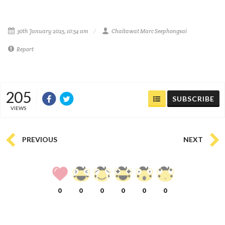
30th January 2025, 10:54 am
Chaitawat Marc Seephongsai
Report
205
SUBSCRIBE
VIEWS
PREVIOUS
NEXT
0
0
0
0
0
0