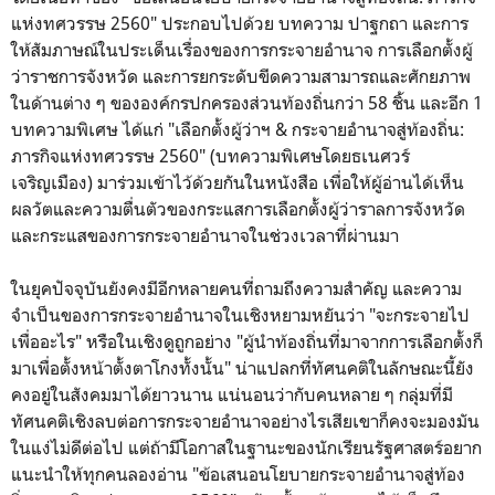
แห่งทศวรรษ 2560" ประกอบไปด้วย
บทความ ปาฐกถา และการ
ให้สัมภาษณ์ในประเด็นเรื่องของการกระจายอำนาจ การเลือกตั้งผู้
ว่าราชการจังหวัด และการยกระดับขีดความสามารถและศักยภาพ
ในด้านต่าง ๆ ขององค์กรปกครองส่วนท้องถิ่นกว่า 58 ชิ้น และอีก 1
บทความพิเศษ ได้แก่ "เลือกตั้งผู้ว่าฯ & กระจายอำนาจสู่ท้องถิ่น:
ภารกิจแห่งทศวรรษ 2560" (บทความพิเศษโดย
ธเนศวร์
เจริญเมือง) มาร่วมเข้าไว้ด้วยกันในหนังสือ เพื่อให้ผู้อ่านได้เห็น
ผลวัตและความตื่นตัวของกระแสการเลือกตั้งผู้ว่าราลการจังหวัด
และกระแสของการกระจายอำนาจในช่วงเวลาที่ผ่านมา
ในยุคปัจจุบันยังคงมีอีกหลายคนที่ถามถึงความสำคัญ และความ
จำเป็นของการกระจายอำนาจในเชิงหยามหยันว่า "จะกระจายไป
เพื่ออะไร" หรือในเชิงดูถูกอย่าง "ผู้นำท้องถิ่นที่มาจากการเลือกตั้งก็
มาเพื่อตั้งหน้าตั้งตาโกงทั้งนั้น" น่าแปลกที่ทัศนคติในลักษณะนี้ยัง
คงอยู่ในสังคมมาได้ยาวนาน แน่นอนว่ากับคนหลาย ๆ กลุ่มที่มี
ทัศนคติเชิงลบต่อการกระจายอำนาจอย่างไรเสียเขาก็คงจะมองมัน
ในแง่ไม่ดีต่อไป แต่ถ้ามีโอกาสในฐานะของนักเรียนรัฐศาสตร์อยาก
แนะนำให้ทุกคนลองอ่าน
"
ข้อเสนอนโยบายกระจายอำนาจสู่ท้อง