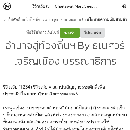
รีวิวเว้ย (3)
–
Chaitawat Marc Seephongsai
เราใช้คุ๊กกี้บนเว็บไซต์ของเรา กรุณาอ่านและยอมรับ
นโยบายความเป็นส่วนตัว
ข้อเสนอนโยบายกระจาย
เพื่อใช้บริการเว็บไซต์
ยอมรับ
ไม่ยอมรับ
อำนาจสู่ท้องถิ่นฯ By ธเนศวร์
เจริญเมือง บรรณาธิการ
รีวิวเว้ย (1234)
รีวิวเว้ย × สถาบันสัญญาธรรมศักดิ์เพื่อ
ประชาธิปไตย มหาวิทยาลัยธรรมศาสตร์
เราพูดเรื่อง "การกระจายอำนาจ" กันมากี่ปีแล้ว (?) หากลองคิวเร็ว
ๆ ก็น่าจะหลายสิบปีมาแล้วที่เรื่องของการกระจายอำนาจถูกหยิบยก
ขึ้นมาพูดถึง ผลักดัน ส่งต่อ กระทั้งภายหลังการประกาศใช้
รัฐธรรมนูญ พ.ศ. 2540 ที่ได้มีการสร้างกลไกของการเลือกตั้งท้อง