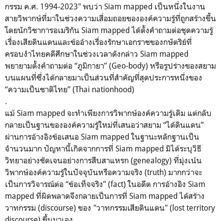
กรรม ค.ศ. 1994-2023" พบว่า Siam mapped เป็นหนึ่งในงาน
สายวิพากษ์ที่มาในช่วงความเสื่อมถอยขององค์ความรู้ที่ถูกสร้างขึ้น
โดยนักวิชาการอเมริกัน Siam mapped ได้ตั้งคำถามต่อชุดความรู้
เรื่องเสียดินแดนและข้ออ้างเรื่องรักษาเอกราชของกษัตริย์ที่
ครอบงำไทยคดีศึกษาในช่วงเวลาดังกล่าว Siam mapped
พยายามตั้งคำถามต่อ “ภูมิกายา” (Geo-body) หรือรูปร่างของสยาม
บนแผนที่ซึ่งได้กลายมาเป็นส่วนที่สำคัญที่สุดประการหนึ่งของ
“ความเป็นชาติไทย” (Thai nationhood)
.
แม้ Siam mapped จะทำเพียงการวิพากษ์องค์ความรู้เดิม แต่กลับ
กลายเป็นฐานขององค์ความรู้ใหม่ที่เสนอว่าสยาม “ได้ดินแดน”
ผ่านการอ้างอิงข้อเสนอ Siam mapped ในฐานะหลักฐานเป็น
จำนวนมาก ปัญหานี้เกิดจากการที่ Siam mapped มิได้ระบุวิธี
วิทยาอย่างชัดเจนอย่างการสืบสาแหรก (genealogy) ที่มุ่งเน้น
วิพากษ์องค์ความรู้ในปัจจุบันหรือความจริง (truth) มากกว่าจะ
เป็นการวิจารณ์ต่อ “ข้อเท็จจริง” (fact) ในอดีต การอ้างอิง Siam
mapped ที่ผิดพลาดจึงกลายเป็นการที่ Siam mapped ได้สร้าง
วาทกรรม (discourse) ของ "วาทกรรมเสียดินแดน" (lost territory
discourse) ขึ้นมาเอง