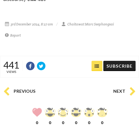
3rd December 2024, 8:27 am
Chaitawat Marc Seephongsai
Report
441
SUBSCRIBE
VIEWS
PREVIOUS
NEXT
0
0
0
0
0
0