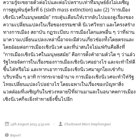
ความรู้จะขยายตัวต่อไปและต่อไปตราบเท่าที่มนุษย์ยังไม่เผชิญ
การสูญพันธุ์ครั้งที่ 6
(sixth mass extinction) และ (2)
"การเมือง
เชิงนิเวศในมนุษยสมัย" กระตุ้นเตือนให้เรากลับไปมองดูเรื่องของ
ความเปลี่ยนแปลงในเรื่อของธรรมชาติ นิเวศวิทยา และโครงสร้าง
ทางการเมือง สถาบัน กฏระเบียบ การเมืองโลกแลพอื่น ๆ ว่าที่ผ่าน
มาความเปลี่ยนแปลงเหล่านี้อาจจะมีส่วนเกี่ยวข้องทั้งโดยตรงและ
โดยอ้อมต่อการเมืองเชิงนิเวศ และที่น่าสนใจไม่แพ้กันคือสิ่งที่
"การเมืองเชิงนิเวศในมนุษยสมัย" คือการตั้งคำถามตัวโต ๆ ว่าแล้ว
รัฐไทยจัดการในเรื่องของการเมืองเชิงนิเวศอย่างไร และจะทำให้ดี
ขึ้นได้หรือไม่ และหากเอาการเมืองเชิงนิเวศมาผูกโยงเข้ากับ
บริบทอื่น ๆ อาทิ การกระจายอำนาจ การเมืองเชิงนิเวศจะทำให้รัฐ
ไทยเปลี่ยนแปลงไปอย่างไร โดยเฉพาะในเรื่องของปัญหาสิ่ง
แวดล้อมที่เผชิญกันในช่วงหลายปีที่ผ่านมาและในอนาคตการเมือง
เชิงนิเวศก็จะยิ่งท้าทายยิ่งขึ้นไปอีก
13th August 2023, 9:53 am
Chaitawat Marc Seephongsai
Report