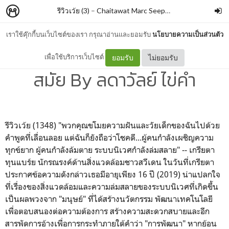
รีวิวเว้ย (3)
–
Chaitawat Marc Seephongsai
เราใช้คุ๊กกี้บนเว็บไซต์ของเรา กรุณาอ่านและยอมรับ
นโยบายความเป็นส่วนตัว
การเมืองเชิงนิเวศในมนุษย
เพื่อใช้บริการเว็บไซต์
ยอมรับ
ไม่ยอมรับ
สมัย By ลดาวัลย์ ไข่คำ
รีวิวเว้ย (1348)
"พวกคุณขโมยความฝันและวัยเด็กของฉันไปด้วย
คำพูดที่เลื่อนลอย แต่ฉันก็ยังถือว่าโชคดี...ผู้คนกำลังเผชิญความ
ทุกข์ยาก ผู้คนกำลังล้มตาย ระบบนิเวศกำลังล่มสลาย" --
เกรียตา
ทุนแบร์ย นักรณรงค์ด้านสิ่งแวดล้อมชาวสวีเดน ในวันที่เกรียตา
ประกาศข้อความดังกล่าวเธอมีอายุเพียง 16 ปี (2019) น่าแปลกใจ
ที่เรื่องของสิ่งแวดล้อมและความล่มสลายของระบบนิเวศที่เกิดขึ้น
เป็นผลพวงจาก "มนุษย์" ที่ได้สร้างนวัตกรรม พัฒนาเทคโนโลยี
เพื่อตอบสนองต่อความต้องการ สร้างความสะดวกสบายและอีก
สารพัดการอ้างเพื่อการกระทำภายใต้คำว่า "การพัฒนา" หากย้อน