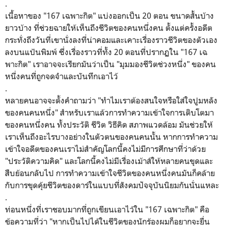
.
เนื้อหาของ
"
167 เฉพาะกิต" แบ่งออกเป็น 20 ตอน ขนาดสั้นบ้าง
ยาวบ้าง ที่ช่วยฉายให้เห็นถึงชีวิตของคนหนึ่งคน ตั้งแต่ครั้งอดีต
กระทั่งถึงวันที่เขานั่งลงที่น่าคอมและเคาะเรื่องราวชีวิตของตัวเอง
ลงบนแป้นพิมพ์ ซึ่งเรื่องราวที่ทั้ง 20 ตอนที่ปรากฏใน
"
167 เฉ
พาะกิต" เราอาจจะเรียกมันว่าเป็น "มุมมองชีวิตช่วงหนึ่ง" ของคน
หนึ่งคนที่ถูกจดจำและบันทึกเอาไว้
.
หลายคนอาจจะตั้งคำถามว่า "ทำไมเราต้องสนใจหรือใส่ใจปูมหลัง
ของคนคนหนึ่ง" สำหรับเราแล้วการทำความเข้าใจการเติบโตมา
ของคนหนึ่งคน ทั้งประวัติ ชีวิต วิธีคิด สภาพแวดล้อม มันช่วยให้
เราเห็นถึงอะไรบางอย่างในตัวตนของคนคนนั้น หากการทำความ
เข้าใจอดีตของคนเราไม่สำคัญโลกนี้คงไม่มีการศึกษาที่ว่าด้วย
"ประวัติความคิด" และโลกนี้คงไม่มีเรื่องเม้าส์ให้หลายคนขุดและ
สืบย้อนกลับไป การทำความเข้าใจชีวิตของคนหนึ่งคนมันก็คล้าย
กับการขุดคุ้ยชีวิตของดาร่ในแบบที่สังคมปัจจุบันนิยมกันนั่นแหละ
.
ท่อนหนึ่งที่เราชอบมากที่ถูกเขียนเอาไว้ใน
"
167 เฉพาะกิต" คือ
ข้อความที่ว่า
"หากเป็นไปได้ในชีวิตของนักร้องผมก็อยากจะยื่น