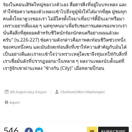
ร้องในคอนเสิร์ตใหญ่ของวงตัวเอง สื่อสารสิ่งที่อยู่ในบทเพลง และ
ทำให้ข้อความของตัวเพลงเข้าไปถึงหูผู้ฟังให้ได้มากที่สุด ผู้ชมทุก
คนตั้งใจมาดูวงของเรา ไม่มีใครตั้งใจมาเพื่อปาร์ตี้มึนเมาหรือมา
เพราะอยากดื่มเฉย ๆ แต่ทุกคนมาเพื่อรับชมการแสดงของพวกเรา
นั่นคือสิ่งที่สุดยอดสำหรับชีวิตนักร้องนักดนตรีอย่างผมแล้วละ
ครับ" (น.226-227) ข้อความดังกล่าวคือภาพสะท้อนชีวิตช่วงหนึ่ง
ของคนหนึ่งคน และมันยังสะท้อนสิ่งที่เขาให้ความสำคัญกับมันได้
เป็นอย่างดีและเราจะเข้าใจว่าเพราะเหตุใดเขาจึงทุ่มเทให้กับสิ่งที่
เราเชื่อมั่นดังที่ปรากฏออกมาในหลาย ๆ ผลงานเพลงนับตั้งแต่ที่
เรารู้จักเขาผ่านเพลง
"
ข้างกัน (City)" เมื่อหลายปีก่อน
6th August 2023, 6:03 pm
Chaitawat Marc Seephongsai
Report
546
SUBSCRIBE