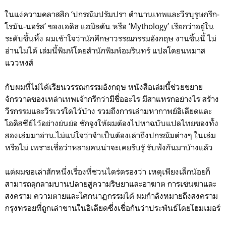
ในแง่ความคลาสสิก ‘ปกรณัมปรัมปรา ตำนานเทพและวีรบุรุษกรีก-
โรมัน-นอร์ส’ ของเอดิธ แฮมิลตัน หรือ ‘Mythology’ เรียกว่าอยู่ใน
ระดับขึ้นหิ้ง ผมเข้าใจว่านักศึกษาวรรณกรรมอังกฤษ งานชิ้นนี้ ไม่
อ่านไม่ได้ เล่มนี้พิมพ์โดยสำนักพิมพ์อมรินทร์ แปลโดยนพมาส
แววหงส์
กับผมที่ไม่ได้เรียนวรรณกรรมอังกฤษ หนังสือเล่มนี้ช่วยขยาย
จักรวาลของเหล่าเทพเจ้ากรีกว่ามีชื่ออะไร มีสาแหรกอย่างไร สร้าง
วีรกรรมและวีรเวรใดไว้บ้าง รวมถึงการเล่ามหากาพย์อิเลียดและ
โอดิสซีย์ไว้อย่างย่นย่อ ชักจูงให้ผมต้องไปหาฉบับแปลไทยของทั้ง
สองเล่มมาอ่าน.ไม่แน่ใจว่าจำเป็นต้องเล่าถึงปกรณัมต่างๆ ในเล่ม
หรือไม่ เพราะเชื่อว่าหลายคนน่าจะเคยรับรู้ รับฟังกันมาบ้างแล้ว
แต่ผมขอเล่าสักหนึ่งเรื่องที่ชวนไตร่ตรองว่า เหตุเพียงเล็กน้อยก็
สามารถลุกลามบานปลายสู่ความริษยาและอาฆาต การเข่นฆ่าและ
สงคราม ความตายและโศกนาฏกรรมได้ ผมกำลังหมายถึงสงคราม
กรุงทรอยที่ถูกเล่าขานในอิเลียดซึ่งเชื่อกันว่าประพันธ์โดยโฮมเมอร์