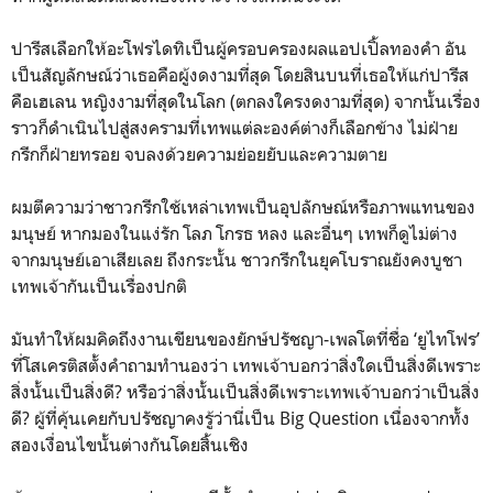
ปารีสเลือกให้อะโฟรไดทิเป็นผู้ครอบครองผลแอปเปิ้ลทองคำ อัน
เป็นสัญลักษณ์ว่าเธอคือผู้งดงามที่สุด โดยสินบนที่เธอให้แก่ปารีส
คือเฮเลน หญิงงามที่สุดในโลก (ตกลงใครงดงามที่สุด) จากนั้นเรื่อง
ราวก็ดำเนินไปสู่สงครามที่เทพแต่ละองค์ต่างก็เลือกข้าง ไม่ฝ่าย
กรีกก็ฝ่ายทรอย จบลงด้วยความย่อยยับและความตาย
ผมตีความว่าชาวกรีกใช้เหล่าเทพเป็นอุปลักษณ์หรือภาพแทนของ
มนุษย์ หากมองในแง่รัก โลภ โกรธ หลง และอื่นๆ เทพก็ดูไม่ต่าง
จากมนุษย์เอาเสียเลย ถึงกระนั้น ชาวกรีกในยุคโบราณยังคงบูชา
เทพเจ้ากันเป็นเรื่องปกติ
มันทำให้ผมคิดถึงงานเขียนของยักษ์ปรัชญา-เพลโตที่ชื่อ ‘ยูไทโฟร’
ที่โสเครติสตั้งคำถามทำนองว่า เทพเจ้าบอกว่าสิ่งใดเป็นสิ่งดีเพราะ
สิ่งนั้นเป็นสิ่งดี? หรือว่าสิ่งนั้นเป็นสิ่งดีเพราะเทพเจ้าบอกว่าเป็นสิ่ง
ดี? ผู้ที่คุ้นเคยกับปรัชญาคงรู้ว่านี่เป็น Big Question เนื่องจากทั้ง
สองเงื่อนไขนั้นต่างกันโดยสิ้นเชิง