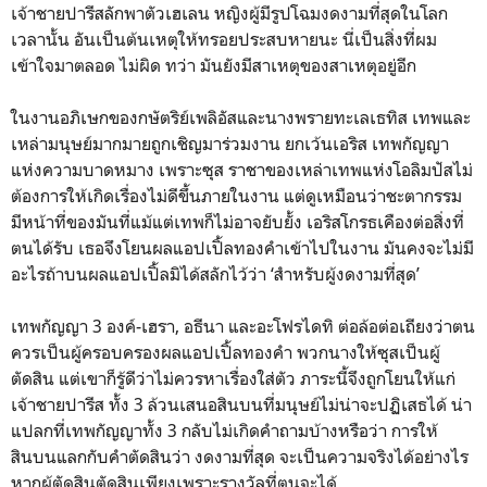
เจ้าชายปารีสลักพาตัวเฮเลน หญิงผู้มีรูปโฉมงดงามที่สุดในโลก
เวลานั้น อันเป็นต้นเหตุให้ทรอยประสบหายนะ นี่เป็นสิ่งที่ผม
เข้าใจมาตลอด ไม่ผิด ทว่า มันยังมีสาเหตุของสาเหตุอยู่อีก
ในงานอภิเษกของกษัตริย์เพลิอัสและนางพรายทะเลเธทิส เทพและ
เหล่ามนุษย์มากมายถูกเชิญมาร่วมงาน ยกเว้นเอริส เทพกัญญา
แห่งความบาดหมาง เพราะซุส ราชาของเหล่าเทพแห่งโอลิมปัสไม่
ต้องการให้เกิดเรื่องไม่ดีขึ้นภายในงาน แต่ดูเหมือนว่าชะตากรรม
มีหน้าที่ของมันที่แม้แต่เทพก็ไม่อาจยับยั้ง เอริสโกรธเคืองต่อสิ่งที่
ตนได้รับ เธอจึงโยนผลแอปเปิ้ลทองคำเข้าไปในงาน มันคงจะไม่มี
อะไรถ้าบนผลแอปเปิ้ลมิได้สลักไว้ว่า ‘สำหรับผู้งดงามที่สุด’
เทพกัญญา 3 องค์-เฮรา, อธีนา และอะโฟรไดทิ ต่อล้อต่อเถียงว่าตน
ควรเป็นผู้ครอบครองผลแอปเปิ้ลทองคำ พวกนางให้ซุสเป็นผู้
ตัดสิน แต่เขาก็รู้ดีว่าไม่ควรหาเรื่องใส่ตัว ภาระนี้จึงถูกโยนให้แก่
เจ้าชายปารีส ทั้ง 3 ล้วนเสนอสินบนที่มนุษย์ไม่น่าจะปฏิเสธได้ น่า
แปลกที่เทพกัญญาทั้ง 3 กลับไม่เกิดคำถามบ้างหรือว่า การให้
สินบนแลกกับคำตัดสินว่า งดงามที่สุด จะเป็นความจริงได้อย่างไร
หากผู้ตัดสินตัดสินเพียงเพราะรางวัลที่ตนจะได้