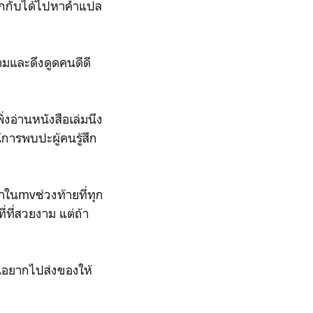
!บวกกับได้ไปหาคำแปล
ามและดึงดูดคนดีดี
่งอ่านหนังสือเล่มนึง
ีการพบปะผู้คนรู้สึก
่าในmvช่วงท้ายที่ทุก
่ที่สวยงาม แต่ถ้า
้นอยากไปส่งของให้