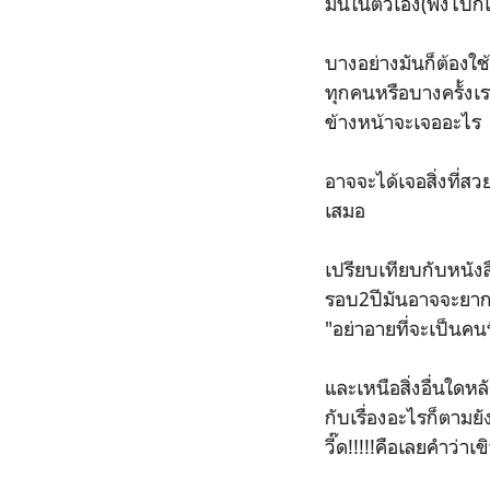
มั่นในตัวเอง(ฟังไปก
บางอย่างมันก็ต้องใช
ทุกคนหรือบางครั้งเ
ข้างหน้าจะเจออะไร
อาจจะได้เจอสิ่งที่สว
เสมอ
เปรียบเทียบกับหนังส
รอบ2ปีมันอาจจะยากใน
"อย่าอายที่จะเป็นคนท
และเหนือสิ่งอื่นใดหล
กับเรื่องอะไรก็ตามย
วี๊ด!!!!!คือเลยคำว