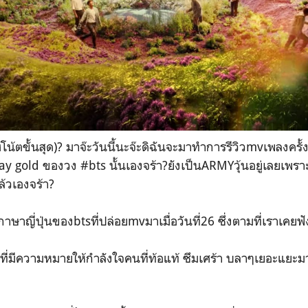
้ตขั้นสุด)? มาจ๊ะวันนี้นะจ๊ะดิฉันจะมาทำการรีวิวmvเพลงครั้ง
y gold ของวง #bts นั้นเองจร้า?ยังเป็นARMYวุ้นอยู่เลยเพราะ
้วเองจร้า?
าษาญี่ปุ่นของbtsที่ปล่อยmvมาเมื่อวันที่26 ซึ่งตามที่เราเคย
ที่มีความหมายให้กำลังใจคนที่ท้อแท้ ซึมเศร้า บลาๆเยอะแย