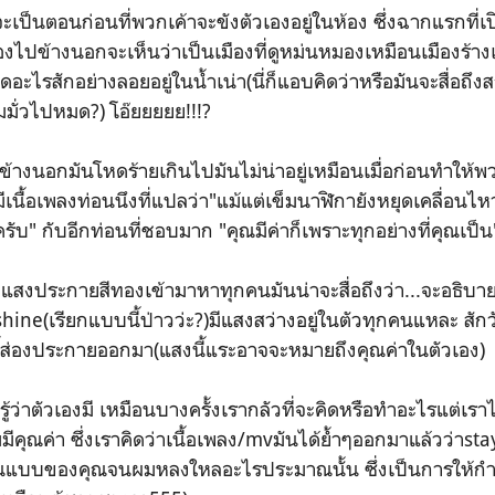
จะเป็นตอนก่อนที่พวกเค้าจะขังตัวเองอยู่ในห้อง ซึ่งฉากแรกที่
องไปข้างนอกจะเห็นว่าเป็นเมืองที่ดูหม่นหมองเหมือนเมืองร้าง
วดอะไรสักอย่างลอยอยู่ในน้ำเน่า(นี่ก็แอบคิดว่าหรือมันจะสื่อถ
ามมั่วไปหมด?) โอ๊ยยยยย!!!?
กข้างนอกมันโหดร้ายเกินไปมันไม่น่าอยู่เหมือนเมื่อก่อนทำให้พวก
มีเนื้อเพลงท่อนนึงที่แปลว่า"แม้แต่เข็มนาฬิกายังหยุดเคลื่อนไห
" กับอีกท่อนที่ชอบมาก "คุณมีค่าก็เพราะทุกอย่างที่คุณเป็น
แสงประกายสีทองเข้ามาหาทุกคนมันน่าจะสื่อถึงว่า...จะอธิบายย
hine(เรียกแบบนี้ป่าวว่ะ?)มีแสงสว่างอยู่ในตัวทุกคนแหละ สั
ๆนี้ส่องประกายออกมา(แสงนี้แระอาจจะหมายถึงคุณค่าในตัวเอง)
รู้ว่าตัวเองมี เหมือนบางครั้งเรากลัวที่จะคิดหรือทำอะไรแต่เร
ม่มีคุณค่า ซึ่งเราคิดว่าเนื้อเพลง/mvมันได้ย้ำๆออกมาแล้วว่าsta
แบบของคุณจนผมหลงใหลอะไรประมาณนั้น ซึ่งเป็นการให้กำลั