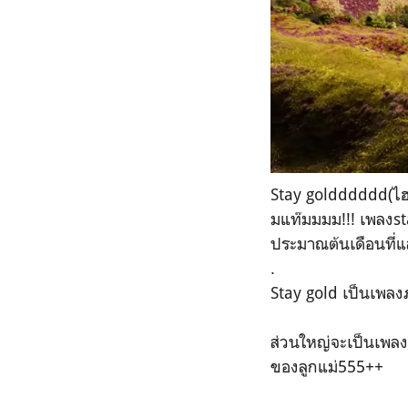
Stay goldddddd(ไฮโน
มแท๊มมมม!!! เพลงsta
ประมาณต้นเดือนที่แล
.
Stay gold เป็นเพลงภ
ส่วนใหญ่จะเป็นเพลง
ของลูกแม่555++