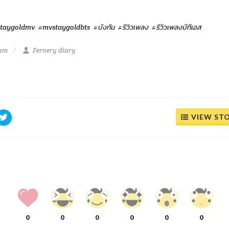
staygoldmv
#mvstaygoldbts
#บังทัน
#รีวิวเพลง
#รีวิวเพลงบีทีเอส
 am
Fernery diary
VIEW ST
0
0
0
0
0
0