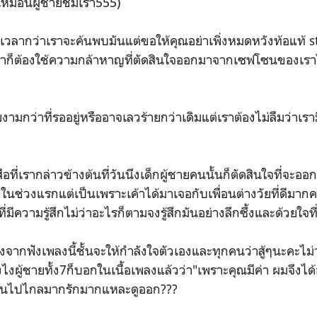
็เหมือนผู้ชายชมเรา555)
้เวลากว่าเราจะค้นพบมันแต่ขอให้คุณอย่าเพิ่งหมดหวังท้อแท้ st
ราก็ต้องใช้ความกล้าหาญที่ตัดสินใจออกมาจากเซฟโซนของเราไม
ยงามกว่าที่รออยู่หรืออาจเลวร้ายกว่าเดิมแต่เราต้องไม่ลืมว่าเร
ือที่เรากล่าวข้างต้นที่วันนึงเด็กผู้ชายคนนั้นก็ตัดสินใจที่จะ
ช่วงแรกแต่เป็นเพราะเค้าได้มาเจอกับเพื่อนต่างวัยที่ดีมากคน
ี่มีความรู้สึกไม่ว่าอะไรก็ตามจงรู้สึกมันอย่างลึกซึ้งและด้วยใจท
ังจากฟังเพลงนี้ชั้นจะให้กำลังใจตัวเองและทุกคนว่าสู้ๆนะคะไม่
ังไงผู้ชายทั้ง7ก็บอกในเนื้อเพลงแล้วว่า"เพราะคุณมีค่า ผมจึง
่าเขินไปไกลมากรักมากแหละดูออก???