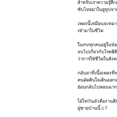
สำหรับเราความรู้สึ
ซับไทยมาในยูทูปจ
เพลงนี้เหมือนจะหมาย
เข้ามาในชีวิต
ในmvทุกคนอยู่ในห้อง
จบไปเกี่ยวกับโรคฮิคิ
ว่าการใช้ชีวิตในสัง
กลับมาที่เนื้อเพลงที
คนตัดสินใจเดินออกมา
ย้อนกลับไปตอนฉากที
โอ้โห!!!แล้วคืองานด
ผู้ชายบ้านนี้☺?