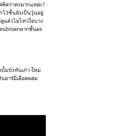
แต่คิดว่าคงมากแหละ?
ชั้นยังเป็นวุ้นอยู่
ดูแล้วไม่ไหวใจบาง
งโดนbtsตกลากชั้นลง
ั้มบังทันเก่า-ใหม่
็นอาร์มี่เลือดผสม