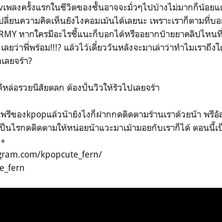
เพลงครั้งแรกในชีวิตของชั้นอาจจะมั่วๆไปบ้างไม่มากก็น้อย
ี่ยนความคิดเห็นยังไงคอมเม้นได้เลยนะ เพราะเราก็ตามที่บอกไว้
RMY หากใครมีอะไรชี้แนะก็บอกได้หรืออยากป้ายยาคลิปไหนที่
ลยว่าพี่พร้อม!!!? แล้วไว้เดี๋ยววันหลังจะมาเล่าว่าทำไมเราถึ
อเลยจร้า?
ดีหล่อรวยนิสัยตลก ต้องปั่นวิวให้รัวไปเลยจร้า
พรีของkpopแล้วน๊ายังไงก็ฝากกดติดตามร้านเราด้วยน๊า พรีอัลบ
่เป็นไรกดติดตามให้หน่อยน๊าแวะมาเม้ามอยกับเราก็ได้ ตอนนี้เป
++
agram.com/kpopcute_fern/
e_fern