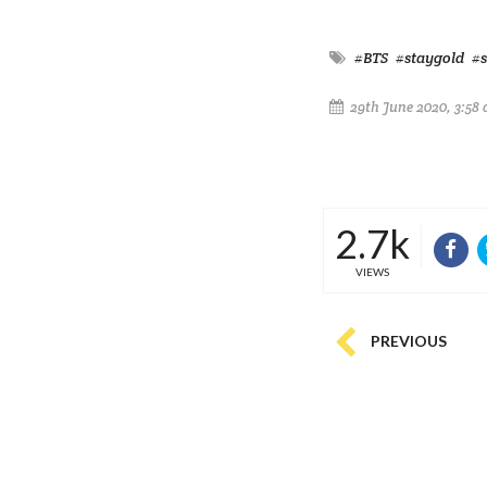
#BTS
#staygold
#
29th June 2020, 3:58
2.7k
VIEWS
PREVIOUS