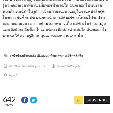
รู้ตัว ตลอดเวลาที่อ่าน เมื่อท้องฟ้าแจ่มใส ฉันจะออกไปพบเธอ
หนังสือเล่มนี้ทำให้รู้สึกเหมือนกำลังนั่งอ่านอยู่ในร้านหนังสือกู๊ด
ไนต์ของอึนซ็อบที่ข้างนอกหน้าต่างมีหิมะสีขาวโพลนโปรยปราย
ลงมาตลอดเวลา อากาศด้านนอกหนาวเย็น แต่ข้างในร้านอบอุ่น
และเจือด้วยกลิ่นช็อกโกแลตร้อน เมื่อท้องฟ้าแจ่มใส ฉันจะออกไป
พบเธอ ให้ความรู้สึกอบอุ่นและหอมหวานแบบนั้น :)
#เมื่อท้องฟ้าแจ่มใส ฉันจะออกไปพบเธอ
#รีวิวหนังสือ
20th December 2020, 9:22 am
Peanut Butter Jelly
Report
642
SUBSCRIBE
VIEWS