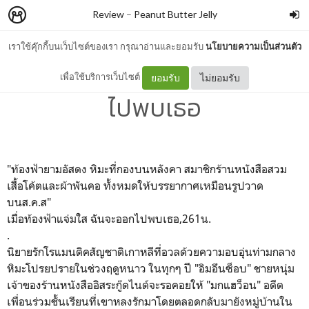
Review
–
Peanut Butter Jelly
เราใช้คุ๊กกี้บนเว็บไซต์ของเรา กรุณาอ่านและยอมรับ
นโยบายความเป็นส่วนตัว
เมื่อท้องฟ้าแจ่มใส ฉันจะออก
เพื่อใช้บริการเว็บไซต์
ยอมรับ
ไม่ยอมรับ
ไปพบเธอ
"ท้องฟ้ายามอัสดง หิมะที่กองบนหลังคา สมาชิกร้านหนังสือสวม
เสื้อโค้ตและผ้าพันคอ ทั้งหมดให้บรรยากาศเหมือนรูปวาด
บนส.ค.ส"
เมื่อท้องฟ้าแจ่มใส ฉันจะออกไปพบเธอ,261น.
.
นิยายรักโรแมนติคสัญชาติเกาหลีที่อวลด้วยความอบอุ่นท่ามกลาง
หิมะโปรยปรายในช่วงฤดูหนาว ในทุกๆ ปี "อิมอึนซ็อบ" ชายหนุ่ม
เจ้าของร้านหนังสืออิสระกู๊ดไนต์จะรอคอยให้ "มกแฮว็อน" อดีต
เพื่อนร่วมชั้นเรียนที่เขาหลงรักมาโดยตลอดกลับมายังหมู่บ้านใน