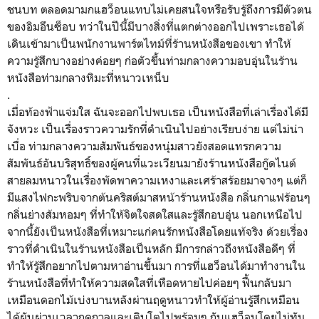
ชนบท ตลอดมามกแฮว็อนแทบไม่เคยสนใจหรือรับรู้ถึงการมีตัวตน
ของอิมอึนซ็อบ ทว่าในปีนี้มีบางสิ่งที่แตกต่างออกไปเพราะเธอได้
เดินเข้ามาเป็นพนักงานพาร์ตไทม์ที่ร้านหนังสือของเขา ทำให้
ความรู้สึกบางอย่างค่อยๆ ก่อตัวขึ้นท่ามกลางความอบอุ่นในร้าน
หนังสือท่ามกลางหิมะที่หนาวเหน็บ
.
เมื่อท้องฟ้าแจ่มใส ฉันจะออกไปพบเธอ เป็นหนังสือที่เล่าเรื่องได้มี
จังหวะ เป็นเรื่องราวความรักที่ดำเนินไปอย่างเรียบง่าย แต่ไม่น่า
เบื่อ ท่ามกลางความสัมพันธ์ของหนุ่มสาวยังสอดแทรกความ
สัมพันธ์อันบริสุทธิ์ของผู้คนที่แวะเวียนมายังร้านหนังสือกู๊ดไนต์
สายลมหนาวในเรื่องพัดพาความเหงาและเศร้าสร้อยมาจางๆ แต่ก็
มีแสงไฟกะพริบจากต้นคริสต์มาสหน้าร้านหนังสือ กลิ่นกาแฟร้อนๆ
กลิ่นย่างส้มหอมๆ ที่ทำให้จิตใจสดใสและรู้สึกอบอุ่น นอกเหนือไป
จากนี้ยังเป็นหนังสือที่เหมาะแก่คนรักหนังสือโดยแท้จริง ด้วยเรื่อง
ราวที่ดำเนินในร้านหนังสือเป็นหลัก มีการกล่าวถึงหนังสือดีๆ ที่
ทำให้รู้สึกอยากไปตามหาอ่านขึ้นมา การที่แฮว็อนได้มาทำงานใน
ร้านหนังสือที่ทำให้ความสดใสที่เหือดหายไปค่อยๆ ฟื้นกลับมา
เหมือนดอกไม้เบ่งบานหลังผ่านฤดูหนาวทำให้ผู้อ่านรู้สึกเหมือน
ได้ผันผ่านเวลาฤดูกาลและเติบโตไปพร้อมๆ กับแฮว็อนโดยไม่ทัน