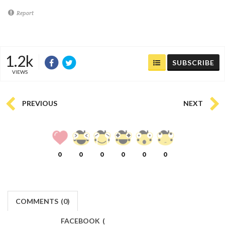
Report
1.2k
SUBSCRIBE
VIEWS
PREVIOUS
NEXT
0
0
0
0
0
0
COMMENTS
(
0)
FACEBOOK
(