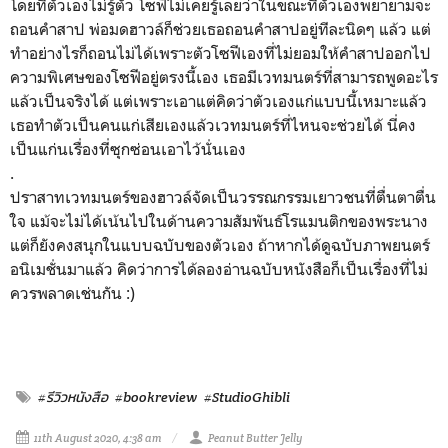
โดยที่ตัวเองไม่รู้ตัว โซฟีไม่เคยรู้เลยว่าในขณะที่ตัวเองพยายามจะ
ถอนคำสาป พ่อมดฮาวล์ก็ช่วยเธอถอนคำสาปอยู่ทีละนิดๆ แล้ว แต่
ทำอย่างไรก็ถอนไม่ได้เพราะตัวโซฟีเองที่ไม่ยอมให้คำสาปออกไป
ความพิเศษของโซฟีอยู่ตรงนี้เอง เธอมีเวทมนตร์ที่สามารถพูดอะไร
แล้วเป็นจริงได้ แต่เพราะเอาแต่คิดว่าตัวเองแก่แบบนี้เหมาะแล้ว
เธอทำตัวเป็นคนแก่เสียเองแล้วเวทมนตร์ที่ไหนจะช่วยได้ นี่คง
เป็นแก่นเรื่องที่ซุกซ่อนเอาไว้นั่นเอง
.
ปราสาทเวทมนตร์ของฮาวล์จัดเป็นวรรณกรรมเยาวชนที่ตื่นตาตื่น
ใจ แม้จะไม่ได้เน้นไปในด้านความสัมพันธ์โรแมนติกของพระนาง
แต่ก็ยังคงสนุกในแบบฉบับของตัวเอง ถ้าหากได้ดูฉบับภาพยนตร์
อนิเมชั่นมาแล้ว คิดว่าการได้ลองอ่านฉบับหนังสือก็เป็นเรื่องที่ไม่
ควรพลาดเช่นกัน :)
#รีวิวหนังสือ
#bookreview
#StudioGhibli
11th August 2020, 4:38 am
Peanut Butter Jelly