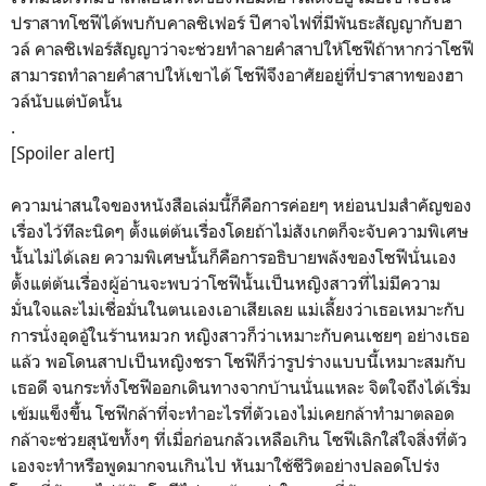
ปราสาทโซฟีได้พบกับคาลซิเฟอร์ ปีศาจไฟที่มีพันธะสัญญากับฮา
วล์ คาลซิเฟอร์สัญญาว่าจะช่วยทำลายคำสาปให้โซฟีถ้าหากว่าโซฟี
สามารถทำลายคำสาปให้เขาได้ โซฟีจึงอาศัยอยู่ที่ปราสาทของฮา
วล์นับแต่บัดนั้น
.
[Spoiler alert]
ความน่าสนใจของหนังสือเล่มนี้ก็คือการค่อยๆ หย่อนปมสำคัญของ
เรื่องไว้ทีละนิดๆ ตั้งแต่ต้นเรื่องโดยถ้าไม่สังเกตก็จะจับความพิเศษ
นั้นไม่ได้เลย ความพิเศษนั้นก็คือการอธิบายพลังของโซฟีนั่นเอง
ตั้งแต่ต้นเรื่องผู้อ่านจะพบว่าโซฟีนั้นเป็นหญิงสาวที่ไม่มีความ
มั่นใจและไม่เชื่อมั่นในตนเองเอาเสียเลย แม่เลี้ยงว่าเธอเหมาะกับ
การนั่งอุดอู้ในร้านหมวก หญิงสาวก็ว่าเหมาะกับคนเชยๆ อย่างเธอ
แล้ว พอโดนสาปเป็นหญิงชรา โซฟีก็ว่ารูปร่างแบบนี้เหมาะสมกับ
เธอดี จนกระทั่งโซฟีออกเดินทางจากบ้านนั่นแหละ จิตใจถึงได้เริ่ม
เข้มแข็งขึ้น โซฟีกล้าที่จะทำอะไรที่ตัวเองไม่เคยกล้าทำมาตลอด
กล้าจะช่วยสุนัขทั้งๆ ที่เมื่อก่อนกลัวเหลือเกิน โซฟีเลิกใส่ใจสิ่งที่ตัว
เองจะทำหรือพูดมากจนเกินไป หันมาใช้ชีวิตอย่างปลอดโปร่ง