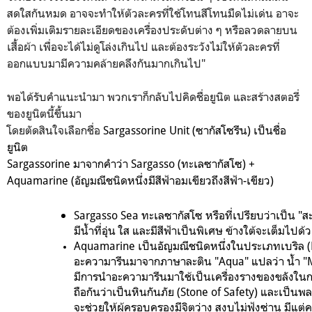
สดใสกันหมด อาจจะทำให้ตัวละครที่ใช้โทนสีโทนมืดไม่เด่น อาจะ
ต้องเพิ่มเติมรายละเอียดของเครื่องประดับต่าง ๆ หรือลวดลายบน
เสื้อผ้า เพื่อจะได้ไม่ดูโล่งเกินไป และต้องระวังไม่ให้ตัวละครที่
ออกแบบมามีความคล้ายคลึงกันมากเกินไป"
พอได้รับคำแนะนำมา พวกเราก็กลับไปคิดชื่อยูนิต และสร้างสตอรี่
ของยูนิตนี้ขึ้นมา
โดยตัดสินใจเลือกชื่อ
Sargassorine Unit
(ซากัสโซรีน) เป็นชื่อ
ยูนิต
Sargassorine
มาจากคำว่า Sargasso (ทะเลซากัสโซ) +
Aquamarine (อัญมณีชนิดหนึ่งมีสีฟ้าอมเขียวถึงสีฟ้า-เขียว)
Sargasso Sea ทะเลซากัสโซ หรือที่เปรียบว่าเป็น "สะด
มีน้ำที่อุ่น ใส และมีสีฟ้าเป็นพิเศษ ข้างใต้จะเต็มไป
Aquamarine เป็นอัญมณีชนิดหนึ่งในประเภทเบริล (Bery
อะความารีนมาจากภาษาละติน "Aqua" แปลว่า น้ำ "M
มีการนำอะความารีนมาใช้เป็นเครื่องรางของขลังในกา
ถือกันว่าเป็นหินกันภัย (Stone of Safety) และเป็
จะช่วยให้ผู้ครอบครองมีจิตว่าง สงบไม่ฟุ้งซ่าน มีแ