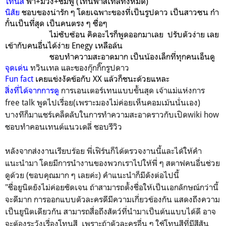
โทนสี
ฟ้า+ม่วง+ชมพู (โทนพาสเทลทั้งหมด)
นิสัย
ชอบของน่ารัก ๆ โดยเฉพาะของที่เป็นรูปดาว เป็นสาวซน ก๋า
กั๋นเป็นที่สุด เป็นคนตรง ๆ ซื่อๆ
ไม่ซับซ้อน คิดอะไรก็พูดออกมาเลย ปรับตัวง่าย เลย
เข้ากับคนอื่นได้ง่าย Enegy เหลือล้น
ชอบทำความสะอาดมาก เป็นน้องเล็กที่ทุกคนเอ็นดู
จุดเด่น
ทวินเทล และของกุ๊กกิ๊กรูปดาว
Fun fact
เคยแข่งงัดข้อกับ XX แล้วก็ชนะด้วยแหละ
สิ่งที่ได้จากการดู
การเอนเตอร์เทนแบบขั้นสุด เจ้าแม่แห่งการ
free talk พูดไปเรื่อย(เพราะมองไม่ค่อยเห็นคอมเม้นนั่นเอง)
บางทีก็มาแชร์เคล็ดลับในการทำความสะอาดราวกับเปิดwiki how
ชอบทำคอนเทนต์แนวเดลี่ ชอบรีวิว
หลังจากส่งงานเรียบร้อย พี่เฟิร์นก็ได้ตรวจงานนี้และได้ให้คำ
แนะนำมา โดยมีการนำงานของพวกเราไปให้พี่ ๆ สตาฟคนอื่นช่วย
ดูด้วย (ขอบคุณมาก ๆ เลยค่ะ) คำแนะนำก็มีดังต่อไปนี้
"ชื่อยูนิตยังไม่ค่อยชัดเจน ถ้าสามารถตั้งชื่อให้เป็นเอกลักษณ์กว่านี้
จะดีมาก การออกแบบตัวละครดีมีความเกี่ยวข้องกัน แสดงถึงความ
เป็นยูนิตเดียวกัน สามารถสื่อถึงสัตว์ที่นำมาเป็นต้นแบบได้ดี อาจ
จะต้องระวังเรื่องโทนสี เพราะถ้าตัวละครอื่น ๆ ใช้โทนสีที่มีสีสัน