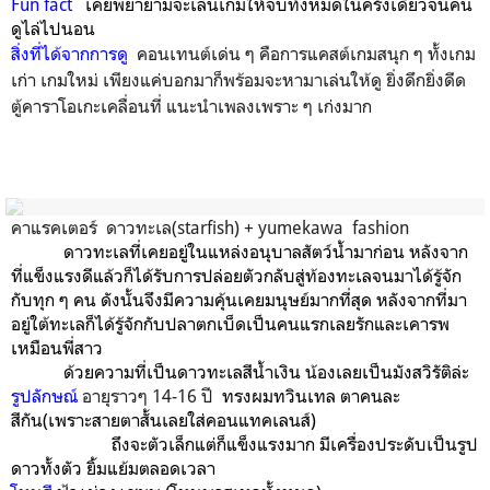
Fun fact
เคยพยายามจะเล่นเกมให้จบทั้งหมดในครั้งเดียวจนคน
ดูไล่ไปนอน
สิ่งที่ได้จากการดู
คอนเทนต์เด่น ๆ คือการแคสต์เกมสนุก ๆ ทั้งเกม
เก่า เกมใหม่ เพียงแค่บอกมาก็พร้อมจะหามาเล่นให้ดู ยิ่งดึกยิ่งดีด
ตู้คาราโอเกะเคลื่อนที่ แนะนำเพลงเพราะ ๆ เก่งมาก
คาแรคเตอร์ ดาวทะเล(starfish) + yumekawa
fashion
ดาวทะเลที่เคยอยู่ในแหล่งอนุบาลสัตว์น้ำมาก่อน หลังจาก
ที่แข็งแรงดีแล้วก็ได้รับการปล่อยตัวกลับสู่ท้องทะเลจนมาได้รู้จัก
กับทุก ๆ คน ดังนั้นจึงมีความคุ้นเคยมนุษย์มากที่สุด หลังจากที่มา
อยู่ใต้ทะเลก็ได้รู้จักกับปลาตกเบ็ดเป็นคนแรกเลยรักและเคารพ
เหมือนพี่สาว
ด้วยความที่เป็นดาวทะเลสีน้ำเงิน น้องเลยเป็นมังสวิรัติล่ะ
รูปลักษณ์
อายุราวๆ 14-16 ปี
ทรงผมทวินเทล ตาคนละ
สีกัน(
เพราะสายตาสั้นเลยใส่คอนแทคเลนส์)
ถึงจะตัวเล็กแต่ก็แข็งแรงมาก มีเครื่องประดับเป็นรูป
ดาวทั้งตัว ยิ้มแย้มตลอดเวลา