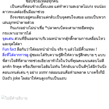
ชอบช่วยเหลือทุกคน
เป็นคนที่ค่อนข้างเนี๊ยบเลย แต่ทำความสะอาดไม่เก่ง จนน้อง
ดาวทะเลต้องยื่นมือมาช่วย
ถึงจะชอบอยู่คนเดียวแต่กลับเป็นจุดสนใจเสมอ แถมเป็นพวก
เล่นมุกหน้าตายด้วย
กินเก่งอย่างไม่น่าเชื่อ *ปลาตกเบ็ดจะสามารถยืดหยุ่น
กระเพาะอาหารได้
จุดเด่น
ส่วนที่ยื่นออกมาบริเวณหน้าผากดุ๊กดิ๊กตามการเคลื่อนไหว
และจุดใต้ตา
Fun fact
ลือกันว่าใต้ผมหน้าม้านั่น จริง ๆ แล้วไม่มีคิ้วแหละ !
สิ่งที่ได้จากการดู
ผู้ชมจะได้รับความรู้สึกให้ความรู้สึกสบาย ๆ แบบ
พี่สาวใจดีที่สามารถช่วยเยียวยาหัวใจในวันที่คุณคะแนนสอบไม่ดี
อกหัก รักคุด หรือเรียกรถไอติมไม่ทัน ให้กลับมาเป็นดีๆได้อีกวันนึง
คอนเทนต์เด่น ๆ อย่าง asmr กล่อมนอนคือห้ามพลาด บางครั้งก็มี
Dad’s joke โผล่มาให้คนดูงงกันเป็นแถบ