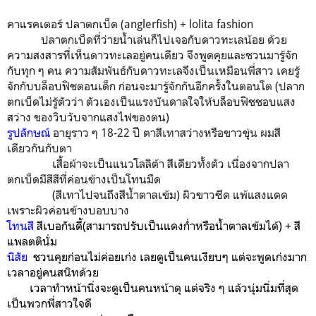
คาแรคเตอร์
ปลาตกเบ็ด (anglerfish) + lolita fashion
ปลาตกเบ็ดที่ว่ายน้ำเล่นก็ไปเจอกับดาวทะเลน้อย ด้วย
ความสงสารที่เห็นดาวทะเลอยู่คนเดียว จึงพูดคุยและชวนมารู้จัก
กับทุก ๆ คน ความสัมพันธ์กับดาวทะเลจึงเป็นเหมือนพี่สาว เคยรู้
จักกับบล็อบฟิชตอนเด็ก ก่อนจะมารู้จักกันอีกครั้งในตอนโต (ปลาก
ตกเบ็ดไม่รู้ตัวว่า ตัวเองเป็นแรงบันดาลใจให้บล็อบฟิชชอบแสง
สว่าง ของวิบวับจากแสงไฟของตน)
รูปลักษณ์
อายุราว ๆ 18-22 ปี ตาสีเทาสว่างหรือขาวขุ่น ผมสี
เดียวกันกับตา
เสื้อผ้าจะเป็นแนวโลลิต้า สีเดียวทั้งตัว เนื่องจากปลา
ตกเบ็ดมีสีสีที่ค่อนข้างเป็นโทนมืด
(สีเทาไปจนถึงสีน้ำตาลเข้ม) ผิวขาวซีด แพ้แสงแดด
เพราะผิวค่อนข้างบอบบาง
โทนสี
สีเบอกันดี้(สามารถปรับเป็นแดงก่ำหรือน้ำตาลเข้มได้) + สี
แพลตตินั่ม
นิสัย
ชวนคุยก่อนไม่ค่อยเก่ง เลยดูเป็นคนเงียบๆ แต่จะพูดเก่งมาก
เวลาอยู่คนสนิทด้วย
เวลาทำหน้านิ่งจะดูเป็นคนหน้าดุ แต่จริง ๆ แล้วนุ่มนิ่มที่สุด
เป็นพวกพี่สาวใจดี