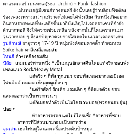
คาแรคเตอร์
เม่นทะเล(Sea Urchin) + Punk
fashion
เม่นทะเลผู้มีเซนส์ทางดนตรี ดังนั้นเลยรู้ว่าบล็อบฟิชต้อง
ร้องเพลงเพราะแน่ ๆ แม้ว่าจะไม่เคยได้ฟังเสียง วันหนึ่งเกิดอยาก
กินสาหร่ายทะเลที่ทะเลลึกขึ้นมาก็บังเอิญไปเจอคราเคนที่กำลัง
ลำบากพอดี จึงให้ความช่วยเหลือ หลังจากนั้นก็โดนคราเคนมา
วุ่นวายบ่อย ๆ จึงแก้ปัญหาด้วยการใส่เฮดโฟนเวลาเจอคราเค่น
รูปลักษณ์
อายุราวๆ 17-19 ปี หนุ่มพังค์ขอบตาคล้ำ ทำผมทรง
Spike hair ตาสี
เหลืองอมส้ม
โทนสี
ดำ+เหลืองอมส้ม
นิสัย
เกมเมอร์ท่านหนึ่ง *เป็นมนุษย์กลางคืนโดยแท้จริง ชอบฟัง
เพลงแนว Rock/Heavy Metal
แต่จริง ๆ ก็ฟัง ทุกแนว ชอบฟังเพลงมากเลยมีเฮด
โฟนติดตัวตลอด เห็นลุคดูเถื่อน ๆ
*แต่รักสัตว์ รักเด็ก แถมเด็ก ๆ ก็ติดแจด้วย ชอบ
แสดงออกว่าเป็นพวกกวน ๆ
แต่ก็เผลอทำตัวเป็นไมโครเวฟบอย(พวกคนอบอุ่น)
บ่อย ๆ
ทำอาหารอร่อย แต่ไม่มีใครเชื่อ *อาหารที่ชอบ
อาหารที่มีส่วนประกอบเป็นสาหร่าย
จุดเด่น
เฮดโฟนคู่ใจ และเครื่องประดับปักหมุด