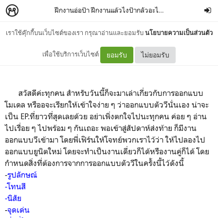
ฝึกงานอ่อป๊า ฝึกงานแล้วไงป๊ากลัวอะไรมัน
–
Marmalade on
เราใช้คุ๊กกี้บนเว็บไซต์ของเรา กรุณาอ่านและยอมรับ
นโยบายความเป็นส่วนตัว
EP.7 ออกแบบโมเดลกัน !
เพื่อใช้บริการเว็บไซต์
ยอมรับ
ไม่ยอมรับ
สวัสดีค่ะทุกคน สำหรับวันนี้ก็จะมาเล่าเกี่ยวกับการออกแบบ
โมเดล หรืออจะเรียกให้เข้าใจง่าย ๆ ว่าออกแบบตัววีนั่นเอง น่าจะ
เป็น EP.ที่ยาวที่สุดเลยด้วย อย่าเพิ่งตกใจไปนะทุกคน ค่อย ๆ อ่าน
ไปเรื่อย ๆ ไปพร้อม ๆ กันเถอะ พอเข้าสู่สัปดาห์ส่งท้าย ก็มีงาน
ออกแบบวีเข้ามา โดยพี่เฟิร์นให้โจทย์พวกเราไว้ว่า ให้ไปลองไป
ออกแบบยูนิตใหม่ โดยจะทำเป็นงานเดี่ยวก็ได้หรืองานคู่ก็ได้ โดย
กำหนดสิ่งที่ต้องการจากการออกแบบตัววีในครั้งนี้ไว้ดังนี้
-
รูปลักษณ์
-
โทนสี
-
นิสัย
-
จุดเด่น