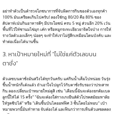
อย่าทำตัวเป็นตำรวจโภชนาการที่จับผิดการกินของตัวเองทุกคำ
100% มันเครียดเกินไปครับ! ลองใช้กฎ 80/20 คือ 80% ของ
สัปดาห์เน้นกินอาหารดีๆ มีประโยชน์ ครบ 5 หมู่ ส่วนอีก 20% เว้น
พื้นที่ไว้ให้ชานมไข่มุก เค้ก หรือหมูกระทะเยียวยาจิตใจบ้าง การให้
รางวัลตัวเองเล็กๆ น้อยๆ จะทำให้เราไม่รู้สึกเหมือนโดนบังคับ และ
ทำต่อเนื่องได้นานขึ้น
3. หาเป้าหมายใหม่ที่ "ไม่ใช่แค่ตัวเลขบน
ตาชั่ง"
ตัวเลขบนตาชั่งมันสวิงได้ทุกวันครับ แค่กินน้ำเค็มไปหน่อย วันรุ่ง
ขึ้นน้ำหนักก็เด้งแล้ว ถ้าเอาใจไปผูกไว้กับตาชั่งรับรองว่าประสาท
กิน ลองเปลี่ยนเป้าหมายใหม่ดูสิ เช่น "เดือนนี้ฉันจะต้องยกดัมเบล
ลูกนี้ให้ได้ 15 ครั้ง" "ฉันจะต้องใส่กางเกงยีนส์ตัวโปรดสมัยมหาลัย
ให้รูดซิปได้" หรือ "เดินขึ้นบันไดออฟฟิศ 3 ชั้นโดยไม่หอบ" เป้า
หมายพวกนี้มันท้าทาย จับต้องได้ และฟินกว่าการเห็นตัวเลขลดลง