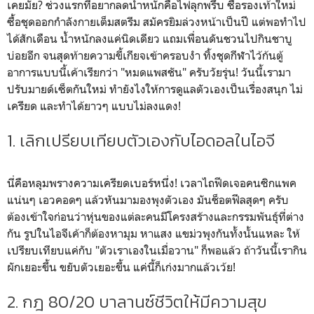
เคยมั้ย? ช่วงแรกที่อยากลดน้ำหนักคือไฟลุกพรึ่บ ซื้อรองเท้าใหม่
ซื้อชุดออกกำลังกายเต็มสตรีม สมัครยิมล่วงหน้าเป็นปี แต่พอทำไป
ได้สักเดือน น้ำหนักลงแค่นิดเดียว แถมเพื่อนดันชวนไปกินชาบู
บ่อยอีก จนสุดท้ายความขี้เกียจเข้าครอบงำ ทิ้งชุดกีฬาไว้ก้นตู้
อาการแบบนี้เค้าเรียกว่า "หมดแพสชัน" ครับวัยรุ่น! วันนี้เรามา
ปรับมายด์เซ็ตกันใหม่ ทำยังไงให้การดูแลตัวเองเป็นเรื่องสนุก ไม่
เครียด และทำได้ยาวๆ แบบไม่ลงแดง!
1. เลิกเปรียบเทียบตัวเองกับไอดอลในไอจี
นี่คือหลุมพรางความเครียดเบอร์หนึ่ง! เวลาไถฟีดเจอคนซิกแพค
แน่นๆ เอวคอดๆ แล้วหันมามองพุงตัวเอง มันช็อตฟีลสุดๆ ครับ
ต้องเข้าใจก่อนว่าหุ่นของแต่ละคนมีโครงสร้างและกรรมพันธุ์ที่ต่าง
กัน รูปในไอจีเค้าก็ต้องหามุม หาแสง แขม่วพุงกันทั้งนั้นแหละ ให้
เปรียบเทียบแค่กับ "ตัวเราเองในเมื่อวาน" ก็พอแล้ว ถ้าวันนี้เรากิน
ผักเยอะขึ้น ขยับตัวเยอะขึ้น แค่นี้ก็เก่งมากแล้วเว้ย!
2. กฎ 80/20 บาลานซ์ชีวิตให้มีความสุข