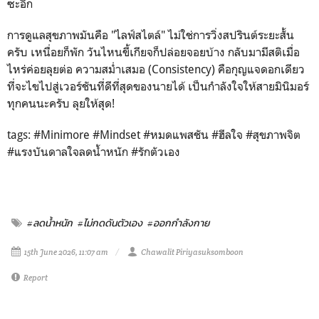
ซะอีก
การดูแลสุขภาพมันคือ "ไลฟ์สไตล์" ไม่ใช่การวิ่งสปรินต์ระยะสั้น
ครับ เหนื่อยก็พัก วันไหนขี้เกียจก็ปล่อยจอยบ้าง กลับมามีสติเมื่อ
ไหร่ค่อยลุยต่อ ความสม่ำเสมอ (Consistency) คือกุญแจดอกเดียว
ที่จะไขไปสู่เวอร์ชันที่ดีที่สุดของนายได้ เป็นกำลังใจให้สายมินิมอร์
ทุกคนนะครับ ลุยให้สุด!
tags: #Minimore #Mindset #หมดแพสชัน #ฮีลใจ #สุขภาพจิต
#แรงบันดาลใจลดน้ำหนัก #รักตัวเอง
#ลดน้ำหนัก
#ไม่กดดันตัวเอง
#ออกกำลังกาย
15th June 2026, 11:07 am
Chawalit Piriyasuksomboon
Report