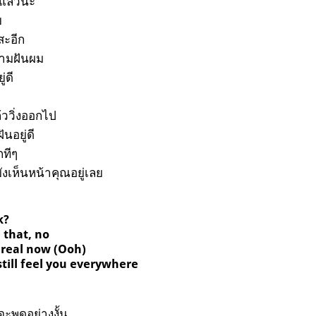
แล้วนะ
ย
สะอีก
วามฝันผม
่ดี
้ววิ่งออกไป
นอยู่ดี
กทีๆ
ังเห็นหน้าคุณอยู่เลย
k?
 that, no
ng real now (Ooh)
still feel you everywhere
จะพูดอย่างงั้น