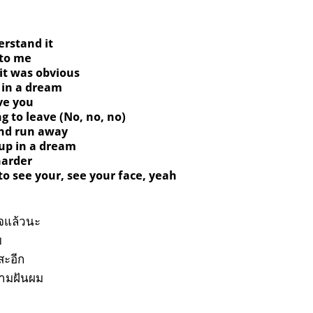
erstand it
 to me
it was obvious
 in a dream
ve you
g to leave (No, no, no)
nd run away
 up in a dream
harder
 to see your, see your face, yeah
จแล้วนะ
ย
สะอีก
วามฝันผม