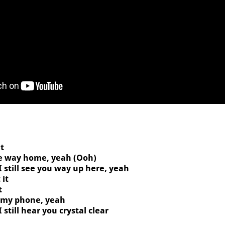
it
the way home, yeah (Ooh)
I still see you way up here, yeah
 it
t
 my phone, yeah
 still hear you crystal clear