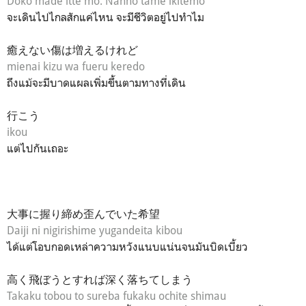
Doko made itte mo. Nanno tame ikitemo
จะเดินไปไกลสักแค่ไหน จะมีชีวิตอยู่ไปทำไม
癒えない傷は増えるけれど
mienai kizu wa fueru keredo
ถึงแม้จะมีบาดแผลเพิ่มขึ้นตามทางที่เดิน
行こう
ikou
แต่ไปกันเถอะ
大事に握り締め歪んでいた希望
Daiji ni nigirishime yugandeita kibou
ได้แต่โอบกอดเหล่าความหวังแนบแน่นจนมันบิดเบี้ยว
高く飛ぼうとすれば深く落ちてしまう
Takaku tobou to sureba fukaku ochite shimau