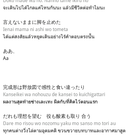
Doko made iku no. Nanno tame ikiru no
จะเดินไปได้ไกลแค่ไหนกันนะ แล้วมีชีวิตต่อทำไมนะ
言えないままに脚を止めた
Ienai mama ni ashi wo tometa
ได้แต่สงสัยแล้วหยุดเดินอย่างไร้คำตอบตรงนั้น
ああ、
Aa
完成形は野放図で感性と食い違ったり
Kanseikei wa nohouzu de kansei to kuichigattari
ผลงานสุดท้ายช่างเละเทะ ผิดกับที่คิดไว้ตอนแรก
だれも理想を望む 役も酸素も取り 合う
Dare mo risou wo nozomu yaku mo sanso mo tori au
ทุกคนต่างวิ่งไล่ตามอุดมคติ ขวนขวายบทบาทและอากาศมาสูด