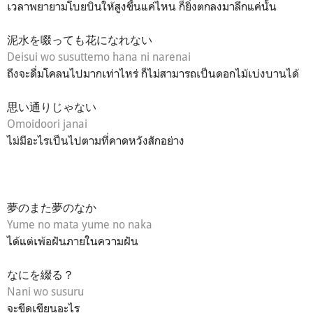
เวลาพยายามโบยบินให้สูงขึ้นแค่ไหน ก็ยิ่งตกลงมาลึกแค่นั้น
泥水を啜っても花になれない
Deisui wo susuttemo hana ni narenai
ถึงจะดื่มโคลนไปมากเท่าไหร่ ก็ไม่สามารถเป็นดอกไม้เบ่งบานได้
思い通りじゃない
Omoidoori janai
ไม่มีอะไรเป็นไปตามที่คาดหวังสักอย่าง
夢のまた夢のなか
Yume no mata yume no naka
ได้แต่เพ้อฝันภายในความฝัน
なにを綴る？
Nani wo susuru
จะขีดเขียนอะไร