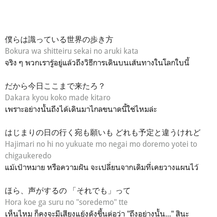
僕らは識っている世界の歩き方
Bokura wa shitteiru sekai no aruki kata
จริง ๆ พวกเรารู้อยู่แล้วถึงวิธีการเดินบนเส้นทางในโลกใบนี้
だから今日ここまで来たろ？
Dakara kyou koko made kitaro
เพราะอย่างนั้นถึงได้เดินมาไกลขนาดนี้ใช่ไหมล่ะ
はじまりの日の行く宛も願いも どれも予定と違うけれど
Hajimari no hi no yukuate mo negai mo doremo yotei to
chigaukeredo
แม้เป้าหมาย หรือความฝัน จะเปลี่ยนจากเดิมที่เคยวางแผนไว้
ほら、声がするの 「それでも」って
Hora koe ga suru no "soredemo" tte
เห็นไหม ก็คงจะมีเสียงแย้งดังขึ้นต่อว่า "ถึงอย่างนั้น..." สินะ