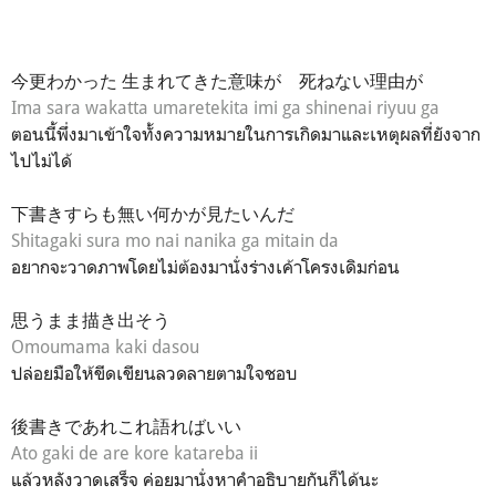
今更わかった 生まれてきた意味が 死ねない理由が
Ima sara wakatta umaretekita imi ga shinenai riyuu ga
ตอนนี้พึ่งมาเข้าใจทั้งความหมายในการเกิดมาและเหตุผลที่ยังจาก
ไปไม่ได้
下書きすらも無い何かが見たいんだ
Shitagaki sura mo nai nanika ga mitain da
อยากจะวาดภาพโดยไม่ต้องมานั่งร่างเค้าโครงเดิมก่อน
思うまま描き出そう
Omoumama kaki dasou
ปล่อยมือให้ขีดเขียนลวดลายตามใจชอบ
後書きであれこれ語ればいい
Ato gaki de are kore katareba ii
แล้วหลังวาดเสร็จ ค่อยมานั่งหาคำอธิบายกันก็ได้นะ