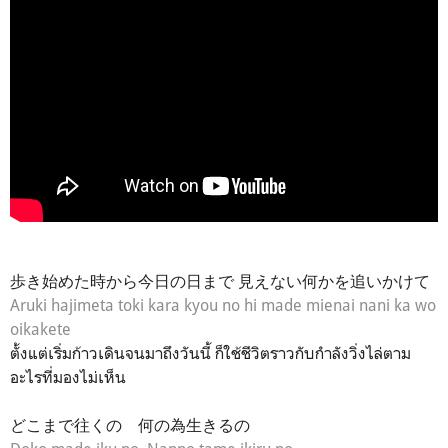
歩き始めた時から今日の日まで 見えない何かを追いかけて
Aruki hajimeta toki kara kyou no hi made mienai nani ka wo
oikakete
ตั้งแต่เริ่มก้าวเดินจนมาถึงวันนี้ ก็ใช้ชีวิตราวกับกำลังวิ่งไล่ตาม
อะไรที่มองไม่เห็น
どこまで往くの 何の為生きるの