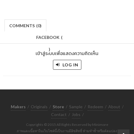
COMMENTS
(
0)
FACEBOOK
(
)
เข้าสู่ระบบเพื่อแสดงความคิดเห็น
LOG IN
Makers
/
Originals
/
Store
/
Sample
/
Redeem
/
About
/
Contact
/
Jobs
/
Copyrights © 2015 All Rights Reserved by Minimore
ภาพและเนื้อหาในเว็บไซต์นี้เป็นงานมีลิขสิทธิ์ ห้ามทำซ้ำหรือดัดแปลง