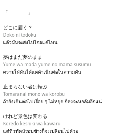
「 」
どこに届く？
Doko ni todoku
แล้วมันจะส่งไปไกลแค่ไหน
夢はまだ夢のまま
Yume wa mada yume no mama susumu
ความใฝ่ฝันได้แต่ดำเนินต่อในความฝัน
止まらない者は転ぶ
Tomaranai mono wa korobu
ถ้ายังเดินต่อไปเรื่อย ๆ ไม่หยุด ก็คงจะหกล้มอีกแน่
けれど景色は変わる
Keredo keshiki wa kawaru
แต่ทิวทัศน์รอบข้างก็จะเปลี่ยนไปด้วย