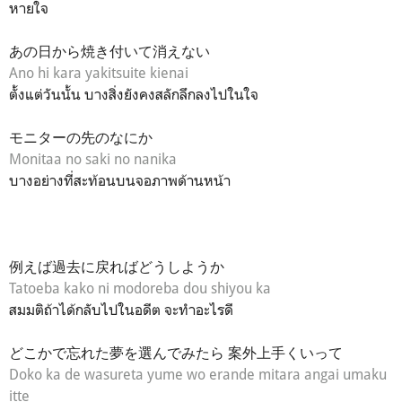
หายใจ
あの日から焼き付いて消えない
Ano hi kara yakitsuite kienai
ตั้งแต่วันนั้น บางสิ่งยังคงสลักลึกลงไปในใจ
モニターの先のなにか
Monitaa no saki no nanika
บางอย่างที่สะท้อนบนจอภาพด้านหน้า
例えば過去に戻ればどうしようか
Tatoeba kako ni modoreba dou shiyou ka
สมมติถ้าได้กลับไปในอดีต จะทำอะไรดี
どこかで忘れた夢を選んでみたら 案外上手くいって
Doko ka de wasureta yume wo erande mitara angai umaku
itte