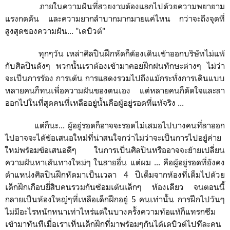
ภายในความฝันที่สวยงามต้องแลกไปด้วยความพยายาม
แรงกดดัน และความยากลำบากมากมายแค่ไหน กว่าจะถึงจุดที่
สูงสุดของความฝัน... "เดบิวต์"
ทุกๆวัน เหล่าศิลปินฝึกหัดก็ต้องเดินเข้าออกบริษัทไม่แพ้
กับศิลปินดังๆ พวกนั้นเราต้องเข้ามาคอยฝึกฝนทักษะต่างๆ ไม่ว่า
จะเป็นการร้อง การเต้น การแสดงรวมไปถึงแม้กระทั่งการเดินแบบ
หลายคนก็ทนเพื่อความฝันของตนเอง แต่หลายคนก็ตัดใจและลา
ออกไปในที่สุดคนที่เหลืออยู่นั้นคือผู้อยู่รอดที่แท้จริง ...
แต่ก็นะ... ผู้อยู่รอดก็อาจจะรอดไม่เสมอไปบางคนที่ลาออก
ไปอาจจะได้ข้อเสนอใหม่ที่น่าสนใจกว่าไม่ว่าจะเป็นการไปอยู๋ค่าย
ใหม่พร้อมข้อเสนอดีๆ ในการเป็นศิลปินหรืออาจจะย้ายเปลี่ยน
ความฝันหาเส้นทางใหม่ๆ ในสายอื่น แต่ผม ... คือผู้อยู่รอดที่ยังคง
ตำแหน่งศิลปินฝึกหัดมาเป็นเวลา 4 ปีเต็มจากห้องที่เต็มไปด้วย
เด็กฝึกเกือบยี่สิบคนรวมกันซ้อมเต้นเล็กๆ ห้องเดียว จนตอนนี้
กลายเป็นห้องใหญ่ๆที่เหลือเด็กฝึกอยู่ 5 คนเท่านั้น การฝึกไปวันๆ
ไม่มีอะไรหนักหนาเท่าไหร่แต่ในบางครั้งความท้อแท้ก็แทรกซึม
เข้ามาทันทีเมื่อเราเห็นเด็กฝึกที่มาพร้อมๆกันได้เดบิวต์ไปทีละคน