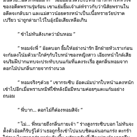
ของอดีตพรานรุ่มร้อน เขาแย้มยิ้มเจ้าเล่ห์ราวกับว่านิสัยพรานใน
อดีตจะกลับมา และแม่สาวน้อยตรงหน้าเป็นเนื้อทรายวัยปราด
เปรียว น่าถูกล่ามาไว้ในอุ้งมือเสียเหลือเกิน
“ ข้าไม่ทันสังเกตว่ามันหอม “
“ หอมจ้ะพี่ “ อ๊อดบอก ยิ้มให้อย่างน่ารัก อีกฝ่ายหัวเราะก่อน
จะก้มลงโน้มตัวมาใกล้ๆกับใบหน้าของหญิงสาว เอียงหน้าใกล้เสีย
จนริมฝีปากแทบจะประทับบนแก้มที่แดงระเรื่อ สูดกลิ่นหอมจาก
ดอกไม้ปนกลิ่นกายจากร่างนวล
“ หอมจริงๆด้วย “ เขากระซิบ อ๊อดเม้มปากใบหน้าแดงหนัก
เข้าไปอีกเมื่อพรานทมิฬใช้หลังมือมีหนามค่อยๆแตะแก้มอย่าง
ถนอม
“ พี่บาก... ดอกไม้ก็ต้องหอมสิจ๊ะ “
“ ไม่… พี่หมายถึงกลิ่นกายเจ้า “ ร่างสูงกระซิบบอก ไม่ทันจะ
ตั้งตัวอ๊อดก็รับรู้ได้ว่าเธอถูกรั้งเข้าไปแนบชิดแผ่นอกแกร่ง ตะกร้า