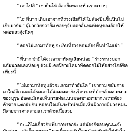
" เอาไปสิ " เขายื่นให้ อ๊อดยิ้มพลางหัวเราะเบาๆ
“ โธ่ พี่บาก เก็บเอาจากที่ร่วงเสียก็ได้ ใยต้องปีนขึ้นปีนไป
เก็บมากัน “ ผู้มากวัยกว่ายิ้ม ค่อยๆจับดอกลั่นทมทัดหูของอ๊อดให้
หล่อนสะดุ้งนิดๆ
“ ดอกไม้เอามาทัดหู จะเก็บที่ร่วงหล่นต้องพื้นทำไมเล่า “
“ พี่บาก ข้ามิได้จะเอามาทัดหูเสียหน่อย “ ร่างระหงบอก
แก้มนวลแดงน้อยๆ ด้วยมิเคยมีชายใดมาทัดดอกไม้ให้อย่างใกล้ชิด
เพียงนี้
“ ไม่เอามาทัดหูแล้วจะเอามาทำอันใด “ เขาถาม ขยับกาย
มาใกล้อีก แดดใต้ร่มเงาไม้ส่องลงมายังเรือนร่างที่มัดกล้ามสวยงาม
ของบุรุษ อ๊อดแม้เคยเห็นกายท่อนบนของชายมามากเพราะต้อง
ค้าขาย แต่กลับกัน หล่อนใจเต้นระรัวนักเมื่อเห็นผิวกายมีม่วงหม่น
มีลายขาวคาดตามแนวกล้ามเนื้อสวย
“ กะ...ก็ไม่เกี่ยวกับพี่บากหรอกจ้ะ แต่น้องก็ขอบคุณนะจ๊ะ
มันสวย...แล้วก็หอมมาก “ รอยยิ้มนวลรับใบหน้าน่ารักทำให้หัวใจ