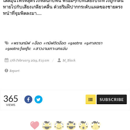
ใส่สมุนไพรหลุดร่วงหล่นกับพื้น พร้อมๆกับที่เสียงประท้วงถูกกลืน
หายไปกับเสียงเกลียวคลื่น ด้วยริมฝีปากกระดับแผลของชายตรง
หน้าที่จุมพิตลงมา….
#พรานทมิฬ
#อ๊อด
#ทมิฬติดอ๊อด
#9satra
#9ศาสตรา
#9satra fanfic
#สาวงามเกาะนกแอ่น
17th February 2019, 8:15 am
M_Black
Report
365
SUBSCRIBE
VIEWS