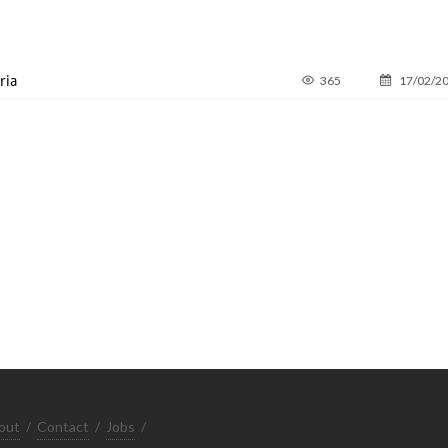
ria
365
17/02/2
out
/
Contact
/
Jobs
/