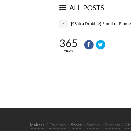
ALL POSTS
[9Satra Drabble] Smell of Plume
1
365
VIEWS
Makers
/
Originals
/
Store
/
Sample
/
Redeem
/
Ab