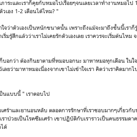
เป็นภาระและเราก็คุยกับหมอไปเรื่อยๆจนเลยเวลาทำงานหมอไป 
ตัวเอง 1-2 เดือนได้ไหม? "
้าใจว่าตัวเองเป็นหนักขนาดนั้น เพราะถึงแม้จะมาถึงขั้นนี้เราก็ร
ราเริ่มรู้สึกแล้วว่าเราไม่เคยรักตัวเองเลย เราควรจะเริ่มต้นไหม จ
อก็บอกว่า ต้องกินยาตามที่หมอบอกนะ มาหาหมอทุกเดือน ในใ
้เลยว่ามาหาหมอเนื่องจากเขาไม่เข้าใจเรา คิดว่าเราคิดมากไป
่เป็นแบบนี้ " เราตอบไป
มเศร้าและยานอนหลับ ตลอดการรักษาที่เราชอบมากๆเกี่ยวกับห
เราป่วยเป็นโรคซึมเศร้า เขาปฏิบัติกับเราราวเป็นคนธรรมดา
ได้