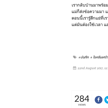
เรากลับบ้านมาพร้อม
แม่ก็ส่งข้อความมา แล
ตอนนี้เรารู้สึกแย่ที
แต่มันต้องใช้เวลา และ
#บันทึก
# โรคซึมเศร้า
22nd August 2017, 12
284
VIEWS