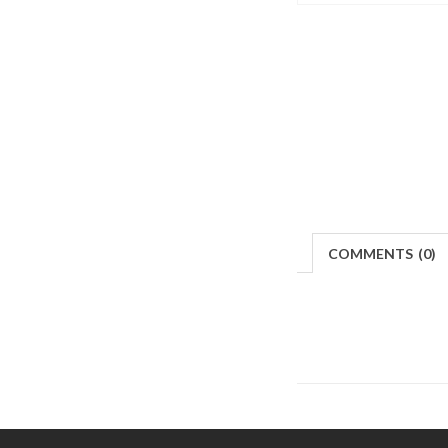
COMMENTS
(
0)