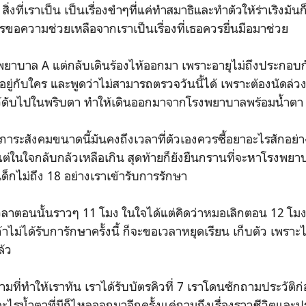
 สิ่งที่เราเป็น เป็นเรื่องขำๆที่แค่ทำสมาธิและทำตัวให้ร่าเริงม
ารขอความช่วยเหลือจากเราเป็นเรื่องที่เธอควรยื่นมือมาช่วย
บาล A แต่กลับเดินร้องไห้ออกมา เพราะอายุไม่ถึงประกอบกับ
ัยอยู่กับใคร และพูดว่าไม่สามารถตรวจวันนี้ได้ เพราะต้องนัดล่
ไว้ดับไปในพริบตา ทำให้เดินออกมาจากโรงพยาบาลพร้อมน้ำต
ภาระสังคมขนาดนี้มันคงถึงเวลาที่ตัวเองควรซื้อยาอะไรสักอย่
 แต่ในใจกลับกลัวเหลือเกิน สุดท้ายก็ยังยืนกรานที่จะหาโรงพยา
ด็กไม่ถึง 18 อย่างเราเข้ารับการรักษา
วลาตอนนั้นราวๆ 11 โมง ในใจได้แต่คิดว่าหมอเลิกตอน 12 โมง
้าไม่ได้รับการักษาครั้งนี้ ก็จะขอเวลาหยุดเรียน เก็บตัว เพราะไม
ล้ว
ที่ทำให้เราทัน เราได้รับบัตรคิวที่ 7 เราโดนซักถามประวัติ
อะไรน้ำตาที่มีก็ไหลออกมาอีกครั้งแค่ถามถึงเรื่องราวชีวิตและป