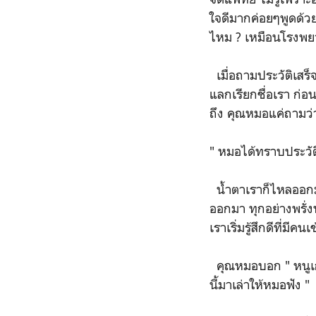
ใจดีมากค่อยๆพูดด้ว
ไหม ? เหมือนโรงพย
เมื่อถามประวัติเสร็
แลกเรียกชื่อเรา ก่อ
ถึง คุณหมอแค่ถามว่
" หมอได้ทราบประวัติ
น้ำตาเราก็ไหลออกมา
ออกมา ทุกอย่างพรั่ง
เราเริ่มรู้สึกดีที่มี
คุณหมอบอก " หนูเก่
นี้มาเล่าให้หมอฟัง "