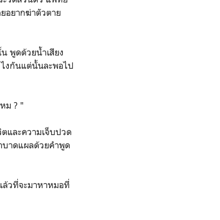
เคยอยากฆ่าตัวตาย
น พูดด้วยน้ำเสียง
ังไงกันแต่นั้นละพอไป
ไหม ? "
ชีวิตและความเจ็บปวด
ยวยาบาดแผลด้วยคำพูด
ล้วที่จะมาหาหมอที่