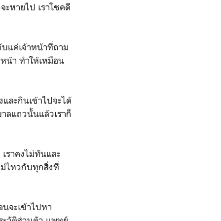
ันก็จะหายไป เราโชคดี
แค่เจ้าหน้าที่ถาม
วงหน้า ทำให้เหมือน
า
างและกินเข้าไปจะได้
บาลแถวนั้นแล้วเราก็
 เราคงไม่ทันและ
่ไหวกับทุกสิ่งที่
ก่อนจะเข้าไปหา
ระวัติส่วนตัว แพทย์