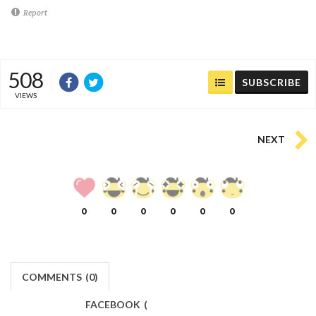
Report
508
SUBSCRIBE
VIEWS
NEXT
0
0
0
0
0
0
COMMENTS
(
0)
FACEBOOK
(