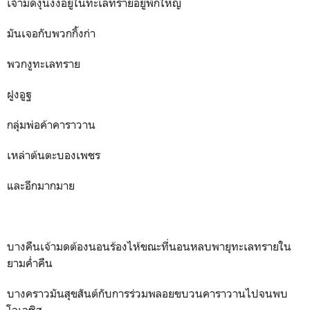
เจ้ามดงุนงงอยู่ในทะเลทรายอยู่พักใหญ่
มันเจอกับพวกกิ้งก่า
พวกงูทะเลทราย
ฝูงอูฐ
กลุ่มพ่อค้าคาราวาน
เหล่าต้นตะบองเพชร
และอีกมากมาย
บางคืนเจ้ามดต้องนอนร้องไห้ขณะที่นอนหลบพายุทะเลทรายใน
ยามค่ำคืน
บางคราวมันสุขสันต์กับการร่วมพลอยขบวนคาราวานไปจนพบ
โอเอซิส