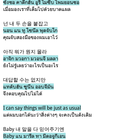
ซังชอ คาดึกฮัน อูรี โมซึบ โพมยอนซอ
เมื่อมองเราที่เต็มไปด้วยบาดแผล
넌 내 두 손을 붙잡고
นอน แน ทู โซนึล พุดจับโก
คุณจับสองมือของผมเอาไว้
아직 뭐가 뭔지 몰라
อาจิก มวอกา มวอนจี มลลา
ยังไม่รู้เลยว่าอะไรเป็นอะไร
대답할 수는 없지만
แทดับฮัน ซูนึน ออบจีมัน
จึงตอบคุณไปไม่ได้
I can say things will be just as usual
แต่ผมบอกได้นะว่าสิ่งต่างๆ จะคงเป็นดังเดิม
Baby 내 말을 다 믿어주기엔
Baby แน มารึล ทา มีดอจูกีเอน