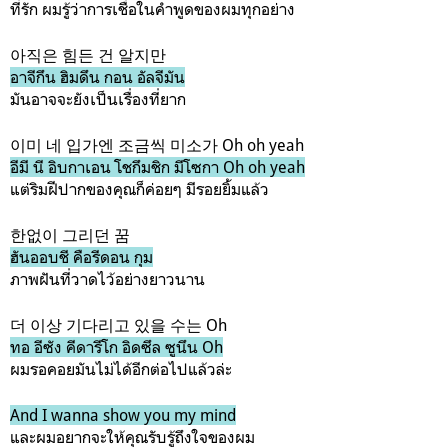
ที่รัก ผมรู้ว่าการเชื่อในคำพูดของผมทุกอย่าง
아직은 힘든 건 알지만
อาจีกึน ฮิมดึน กอน อัลจีมัน
มันอาจจะยังเป็นเรื่องที่ยาก
이미 네 입가엔 조금씩 미소가 Oh oh yeah
อีมี นี อิบกาเอน โชกึมชิก มีโซกา Oh oh yeah
แต่ริมฝีปากของคุณก็ค่อยๆ มีรอยยิ้มแล้ว
한없이 그리던 꿈
ฮันออบชี คือรีดอน กุม
ภาพฝันที่วาดไว้อย่างยาวนาน
더 이상 기다리고 있을 수는 Oh
ทอ อีซัง คีดารีโก อิดซึล ซูนึน Oh
ผมรอคอยมันไม่ได้อีกต่อไปแล้วล่ะ
And I wanna show you my mind
และผมอยากจะให้คุณรับรู้ถึงใจของผม