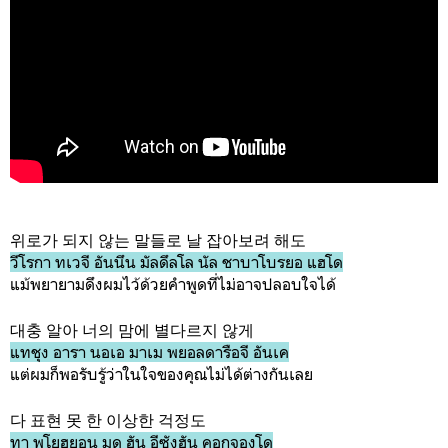
위로가 되지 않는 말들로 날 잡아보려 해도
วีโรกา ทเวจี อันนึน มัลดึลโล นัล ชาบาโบรยอ แฮโด
แม้พยายามดึงผมไว้ด้วยคำพูดที่ไม่อาจปลอบใจได้
대충 알아 너의 맘에 별다르지 않게
แทชุง อารา นอเอ มาเม พยอลดารือจี อันเค
แต่ผมก็พอรับรู้ว่าในใจของคุณไม่ได้ต่างกันเลย
다 표현 못 한 이상한 걱정도
ทา พโยฮยอน มด ฮัน อีซังฮัน คอกจองโด