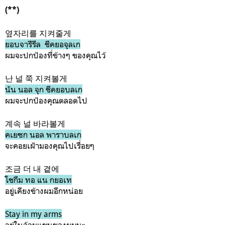
(**)
옆자리를 지켜줄게
ยอบจารีรึล ชีคยอจุลเก
ผมจะปกป้องที่ข้างๆ ของคุณไว้
난 널 쭉 지켜볼게
นัน นอล จุก ชีคยอบลเก
ผมจะปกป้องคุณตลอดไป
계속 널 바라볼게
คเยซก นอล พาราบลเก
จะคอยเฝ้ามองคุณไปเรื่อยๆ
조금 더 내 곁에
โชกึม ทอ แน กยอเท
อยู่เคียงข้างผมอีกหน่อย
Stay in my arms
อยู่ในอ้อมแขนของผมนะ