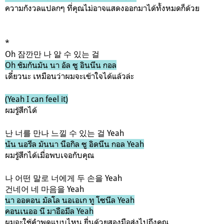
ความกังวลแปลกๆ ที่คุณไม่อาจแสดงออกมาได้ทั้งหมดก็ด้วย
*
Oh 잠깐만 나 알 수 있는 걸
Oh ชัมกันมัน นา อัล ซู อินนึน กอล
เดี๋ยวนะ เหมือนว่าผมจะเข้าใจได้แล้วล่ะ
(Yeah I can feel it)
ผมรู้สึกได้
난 너를 만나 느낄 수 있는 걸 Yeah
นัน นอรึล มันนา นือกิล ซู อิดนึน กอล
Yeah
ผมรู้สึกได้เมื่อพบเจอกับคุณ
나 어떤 말로 너에게 두 손을 Yeah
건네어 네 마음을 Yeah
นา ออตอน มัลโล นอเอเก ทู โซนึล Yeah
คอนเนออ นี มาอือมึล Yeah
ผมจะใช้คำพูดแบบไหน ยื่นด้วยสองมือส่งไปถึงคุณ