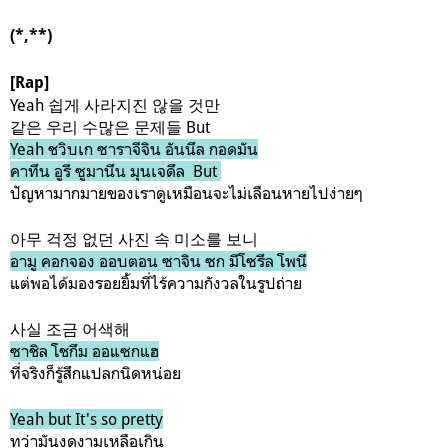
(*,**)
[Rap]
Yeah 쉽게 사라지진 않을 것만
같은 우리 수많은 문제들
But
Yeah ชวิบเก ซาราจีจิน อันนึล กอดมัน
คาทึน อูรี ซูมานึน มุนเจดึล
But
ปัญหามากมายของเราดูเหมือนจะไม่เลือนหายไปง่ายๆ
아무 걱정 없던 사진 속 미소를 보니
อามู คอกจอง ออบตอน ซาจิน ซก มีโซรึล โพนี
แต่พอได้มองรอยยิ้มที่ไร้ความกังวลในรูปถ่าย
사실 조금 어색해
ซาชิล โชกึม ออแซกแฮ
ที่จริงก็รู้สึกแปลกนิดหน่อย
Yeah but It's so pretty
ทว่ามันงดงามเหลือเกิน