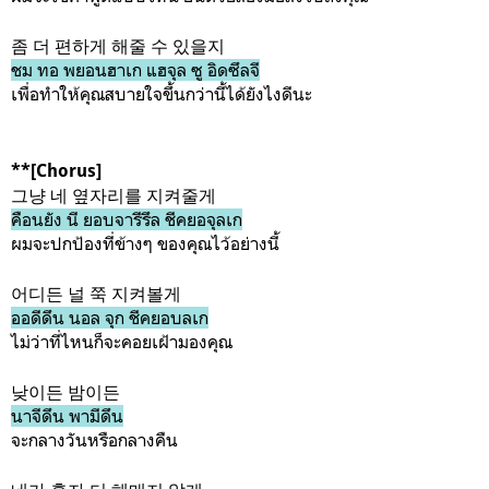
좀 더 편하게 해줄 수 있을지
ชม ทอ พยอนฮาเก แฮจุล ซู อิดซึลจี
เพื่อทำให้คุณสบายใจขึ้นกว่านี้ได้ยังไงดีนะ
**[Chorus]
그냥 네 옆자리를 지켜줄게
คือนยัง นี ยอบจารีรึล ชีคยอจุลเก
ผมจะปกป้องที่ข้างๆ ของคุณไว้อย่างนี้
어디든 널 쭉 지켜볼게
ออดีดึน นอล จุก ชีคยอบลเก
ไม่ว่าที่ไหนก็จะคอยเฝ้ามองคุณ
낮이든 밤이든
นาจีดึน พามีดึน
จะกลางวันหรือกลางคืน