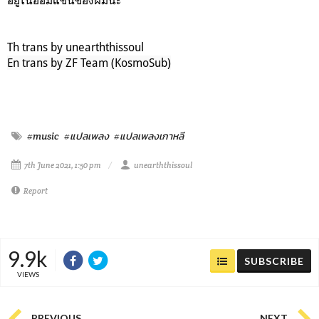
Th trans by unearththissoul
En trans by ZF Team (KosmoSub)
#music
#แปลเพลง
#แปลเพลงเกาหลี
7th June 2021, 1:50 pm
unearththissoul
Report
9.9k
SUBSCRIBE
VIEWS
PREVIOUS
NEXT