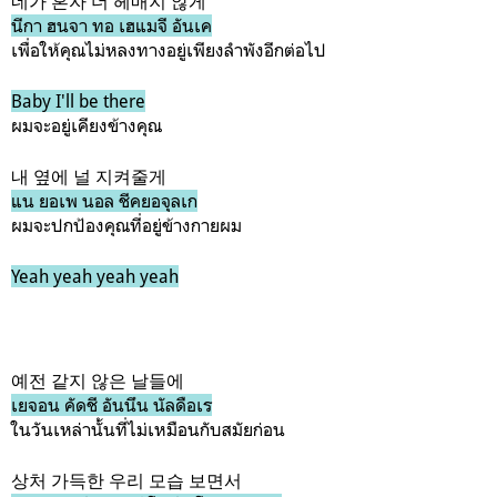
네가 혼자 더 헤매지 않게
นีกา ฮนจา ทอ เฮแมจี อันเค
เพื่อให้คุณไม่หลงทางอยู่เพียงลำพังอีกต่อไป
Baby I'll be there
ผมจะอยู่เคียงข้างคุณ
내 옆에 널 지켜줄게
แน ยอเพ นอล ชีคยอจุลเก
ผมจะปกป้องคุณที่อยู่ข้างกายผม
Yeah yeah yeah yeah
예전 같지 않은 날들에
เยจอน คัดชี อันนึน นัลดือเร
ในวันเหล่านั้นที่ไม่เหมือนกับสมัยก่อน
상처 가득한 우리 모습 보면서