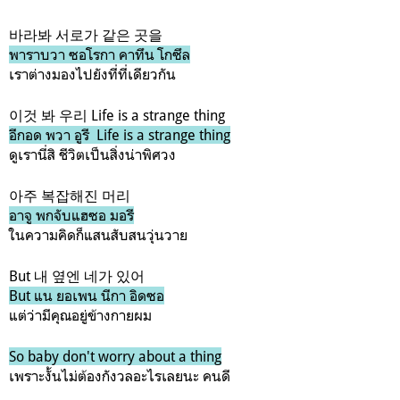
바라봐 서로가 같은 곳을
พาราบวา ซอโรกา คาทึน โกซึล
เราต่างมองไปยังที่ที่เดียวกัน
이것 봐 우리 Life is a strange thing
อีกอด พวา อูรี Life is a strange thing
ดูเรานี่สิ ชีวิตเป็นสิ่งน่าพิศวง
아주 복잡해진 머리
อาจู พกจับแฮซอ มอรี
ในความคิดก็แสนสับสนวุ่นวาย
But 내 옆엔 네가 있어
But แน ยอเพน นีกา อิดซอ
แต่ว่ามีคุณอยู่ข้างกายผม
So baby don't worry about a thing
เพราะงั้นไม่ต้องกังวลอะไรเลยนะ คนดี