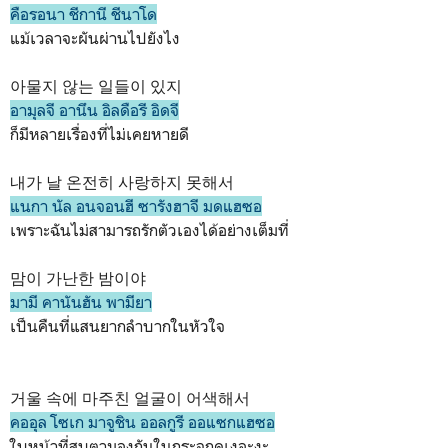
คือรอนา ชีกานี ชีนาโด
แม้เวลาจะผันผ่านไปยังไง
아물지 않는 일들이 있지
อามุลจี อานึน อิลดือรี อิดจี
ก็มีหลายเรื่องที่ไม่เคยหายดี
내가 날 온전히 사랑하지 못해서
แนกา นัล อนจอนฮี ซารังฮาจี มดแฮซอ
เพราะฉันไม่สามารถรักตัวเองได้อย่างเต็มที่
맘이 가난한 밤이야
มามี คานันฮัน พามียา
เป็นคืนที่แสนยากลำบากในหัวใจ
거울 속에 마주친 얼굴이 어색해서
คออุล โซเก มาจูชิน ออลกูรี ออแซกแฮซอ
ใบหน้าที่สบตามองกันในกระจกดูเงอะงะ