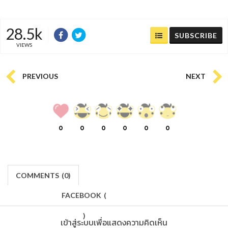
28.5k
SUBSCRIBE
VIEWS
PREVIOUS
NEXT
0
0
0
0
0
0
COMMENTS
(
0)
FACEBOOK
(
)
เข้าสู่ระบบเพื่อแสดงความคิดเห็น