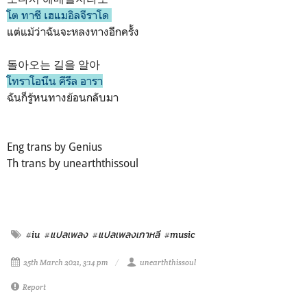
โต ทาชี เฮแมอิลจีราโด
แต่แม้ว่าฉันจะหลงทางอีกครั้ง
돌아오는 길을 알아
โทราโอนึน คีรึล อารา
ฉันก็รู้หนทางย้อนกลับมา
Eng trans by Genius
Th trans by unearththissoul
#iu
#แปลเพลง
#แปลเพลงเกาหลี
#music
25th March 2021, 3:14 pm
unearththissoul
Report