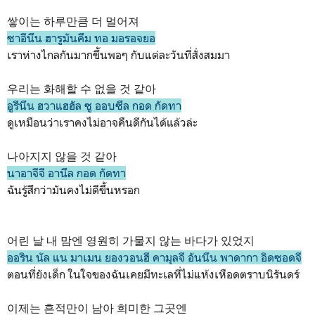
쌓이는 하루만큼 더 멀어져
ซาอีนึน ฮารูมันคึม ทอ มอรอจยอ
เราห่างไกลกันมากขึ้นพอๆ กับแต่ละวันที่สั่งสมมา
우리는 화해할 수 없을 것 같아
อูรีนึน ฮวาแฮฮัล ซู ออบซึล กอด กัดทา
ดูเหมือนว่าเราคงไม่อาจคืนดีกันได้แล้วล่ะ
나아지지 않을 것 같아
นาอาจีจี อานึล กอด กัดทา
ฉันรู้สึกว่ามันคงไม่ดีขึ้นหรอก
어린 날 내 맘엔 영원히 가물지 않는 바다가 있었지
ออริน นัล แน มาเมน ยองวอนฮี คามุลจี อันนึน พาดากา อิดซอดจี
ตอนที่ยังเด็ก ในใจของฉันเคยมีทะเลที่ไม่แห้งเหือดตราบนิรันดร์
이제는 흔적만이 남아 희미한 그곳엔