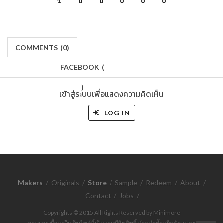
1
0
0
0
0
0
COMMENTS
(
0)
FACEBOOK
(
)
เข้าสู่ระบบเพื่อแสดงความคิดเห็น
LOG IN
Makers
/
Originals
/
Store
/
Sample
/
Redeem
/
About
/
Contact
/
Jobs
/
Copyrights © 2015 All Rights Reserved by Minimore
ภาพและเนื้อหาในเว็บไซต์นี้เป็นงานมีลิขสิทธิ์ ห้ามทำซ้ำหรือดัดแปลง