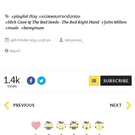
#playlist ติดหู
#แปลเพลงภาษาอังกฤษ
#Nick Cave & The Bad Seeds - The Red Right Hand
#John Milton
#music
#bemymuse
19th October 2023, 12:38 am
bemymuse_
Report
1.4k
SUBSCRIBE
VIEWS
PREVIOUS
NEXT