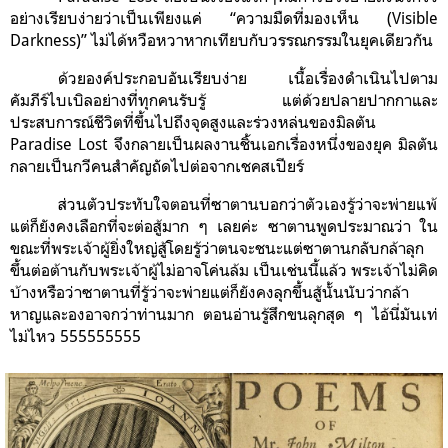
อย่างเรียบง่ายว่าเป็นเพียงแค่ “ความมืดที่มองเห็น (Visible
Darkness)” ไม่ได้หวือหวาหากเทียบกับวรรณกรรมในยุคเดียวกัน
ด้วยองค์ประกอบอันเรียบง่าย เนื้อเรื่องดำเนินไปตาม
คัมภีร์ไบเบิลอย่างที่ทุกคนรับรู้ แต่ด้วยปลายปากกาและ
ประสบการณ์ชีวิตที่ขึ้นไปถึงจุดสูงและร่วงหล่นของมิลตัน
Paradise Lost จึงกลายเป็นผลงานชิ้นเอกเรื่องหนึ่งของยุค มิลตัน
กลายเป็นกวีคนสำคัญถัดไปต่อจากเชคสเปียร์
ส่วนตัวประทับใจตอนที่ซาตานบอกว่าตัวเองรู้ว่าจะพ่ายแพ้
แต่ก็ยังคงเลือกที่จะต่อสู้มาก ๆ เลยค่ะ ซาตานพูดประมาณว่า ใน
ขณะที่พระเจ้าผู้ยิ่งใหญ่สู้โดยรู้ว่าตนจะชนะแต่ซาตานกลับกล้าลุก
ขึ้นต่อต้านกับพระเจ้าผู้ไม่อาจโค่นล้ม เป็นเช่นนี้แล้ว พระเจ้าไม่คิด
บ้างหรือว่าซาตานที่รู้ว่าจะพ่ายแต่ก็ยังคงลุกขึ้นสู้นั้นนับว่ากล้า
หาญและองอาจกว่าท่านมาก ตอนอ่านรู้สึกขนลุกสุด ๆ ไอ้นี่มันเท่
ไม่ไหว 555555555