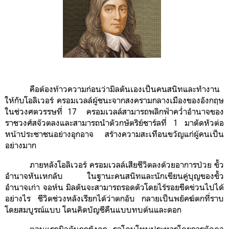
คือต้องท้าวความก่อนว่ามิลตันเองเป็นคนสนิทและทำงาน
ให้กับโอลิเวอร์ ครอมเวลล์ผู้ชนะจากสงครามกลางเมืองของอังกฤษ
ในช่วงศตวรรษที่ 17 ครอมเวลล์สามารถพลิกฟ้าคว่ำอำนาจของ
ราชวงศ์สจ๊วตลง
และสามารถนำตัวกษัตริย์
ชาร์ลที่ 1
มาตัดหัวต่อ
หน้าประชาชนอย่างอุกอาจ สร้างความสะเทือนขวัญแก่ผู้คนเป็น
อย่างมาก
ภายหลังโอลิเวอร์ ครอมเวลล์เสียชีวิตลงด้วยอาการป่วย ขั้ว
อำนาจหันเหกลับ ในฐานะคนสนิทและนักเขียนคู่บุญของขั้ว
อำนาจเก่า จอห์น มิลตันจะสามารถรอดตัวโดยไร้รอยขีดข่วนไปได้
อย่างไร ชีวิตช่วงหลังเรียกได้ว่าตกอับ กลายเป็นพยัคฆ์ตกที่ราบ
โดยสมบูรณ์แบบ โดนคิดบัญชีคืนแบบทบต้นและดอก
ตอนแรกมิลตันถูกขังคุก รอโดนโทษประหารโดยการตัดคอ