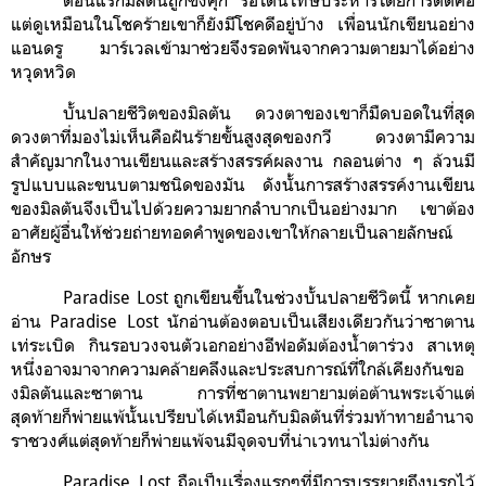
แต่ดูเหมือนในโชคร้ายเขาก็ยังมีโชคดีอยู่บ้าง เพื่อนนักเขียนอย่าง
แอนดรู มาร์เวลเข้ามาช่วยจึงรอดพันจากความตายมาได้อย่าง
หวุดหวิด
บั้นปลายชีวิตของมิลตัน ดวงตาของเขาก็มืดบอดในที่สุด
ดวงตาที่มองไม่เห็นคือฝันร้ายขั้นสูงสุดของกวี ดวงตามีความ
สำคัญมากในงานเขียนและสร้างสรรค์ผลงาน กลอนต่าง ๆ ล้วนมี
รูปแบบและขนบตามชนิดของมัน
ดังนั้นการสร้างสรรค์งานเขียน
ของมิลตันจึงเป็นไปด้วยความยากลำบากเป็นอย่างมาก เขาต้อง
อาศัยผู้อื่นให้ช่วยถ่ายทอดคำพูดของเขาให้กลายเป็นลายลักษณ์
อักษร
Paradise Lost ถูกเขียนขึ้นในช่วงบั้นปลายชีวิตนี้ หากเคย
อ่าน Paradise Lost นักอ่านต้องตอบเป็นเสียงเดียวกันว่าซาตาน
เท่ระเบิด กินรอบวงจนตัวเอกอย่างอีฟอดัมต้องน้ำตาร่วง สาเหตุ
หนึ่งอาจมาจากความคล้ายคลึงและประสบการณ์ที่ใกล้เคียงกันขอ
งมิลตันและซาตาน การที่ซาตานพยายามต่อต้านพระเจ้าแต่
สุดท้ายก็พ่ายแพ้นั้นเปรียบได้เหมือนกับมิลตันที่ร่วมท้าทายอำนาจ
ราชวงศ์แต่สุดท้ายก็พ่ายแพ้จนมีจุดจบที่น่าเวทนาไม่ต่างกัน
Paradise Lost ถือเป็นเรื่องแรกๆที่มีการบรรยายถึงนรกไว้