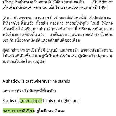
บริเวณที่อยู่ทางตะวันออกเฉียงใต้ของแมนฮัตตัน เป็นที่รู้กันว่า
เป็นพื้นที่ที่ค่อนข้างยากจน เต็มไปด้วยคนไร้บ้านจนถึงปี 1990
(คิดว่าตัวเพลงพยายามบอกว่าเจ้าของมือสีแดงนี้ผ่านไปแต่สถาน
ที่ที่ยากไร้ สิ้นหวัง ทั้งสลัม กองฟาง รางรถไฟพุพัง โรงสี ให้ภาพ
เมืองที่ไม่ได้เจริญมากนัก เจ้าของหัตถ์ขวานี้เปรียบดูเหมือนความ
หวังในสถานที่อันสิ้นหวัง แต่ก็แฝงความน่าหวาดกลัวเอาไว้ด้วย
เช่นกันเนื่องจากหัตถ์สีแดงคล้ายกับสีของเลือด
ผู้คนกล่าวว่าเขาเป็นทั้งผี มนุษย์ และพระเจ้า อาจสะท้อนถึงความ
ไม่แน่ใจที่เกิดขึ้นว่าคนผู้นี้เป็นเช่นไรกันแน่ ผู้เขียนเริ่มปลูกความ
สงสัยลงในจิตใจของผู้ฟัง)
A
shadow is cast wherever he stands
เงาจะสะท้อนไปยังทุกที่ที่เขายืน
Stacks of
green paper
in his red right hand
กองกระดาษสีเขียว
อยู่ในมือขวาสีแดง