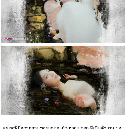
แต่พอพินิจภาพสวนของบอชดูแล้ว หาก นกฮูก ที่เป็นตัวแทนของ