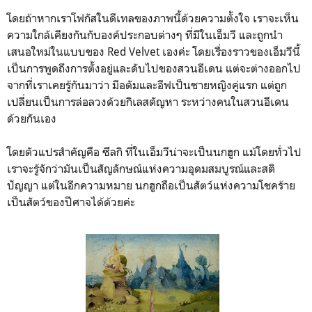
โดยถ้าหากเราโฟกัสในดีเทลของภาพนี้ด้วยความตั้งใจ เราจะเห็น
ความใกล้เคียงกันกับองค์ประกอบต่างๆ ที่มีในเอ็มวี และถูกนำ
เสนอใหม่ในแบบของ Red Velvet เองค่ะ โดยเรื่องราวของเอ็มวีนี้
เป็นการพูดถึงการตั้งอยู่และดับไปของสวนอีเดน แต่จะต่างออกไป
จากที่เราเคยรู้กันมาว่า มีอดัมและอีฟเป็นชายหญิงคู่แรก แต่ถูก
เปลี่ยนเป็นการล่อลวงด้วยกิเลสตัญหา ระหว่างคนในสวนอีเดน
ด้วยกันเอง
โดยตัวแปรสำคัญคือ ซึลกิ ที่ในเอ็มวีน่าจะเป็นนกฮูก แม้โดยทั่วไป
เราจะรู้จักว่ามันเป็นสัญลักษณ์แห่งความอุดมสมบูรณ์และสติ
ปัญญา แต่ในอีกความหมาย นกฮูกถือเป็นสัตว์แห่งความโชคร้าย
เป็นสัตว์ของปีศาจได้ด้วยค่ะ