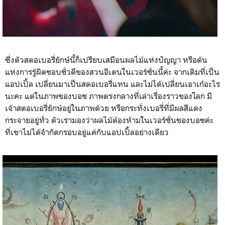
ซึ่งตัวสตอเบอรี่ยักษ์นี้ก็เปรียบเสมือนผลไม้แห่งปัญญา หรือต้น
แห่งการรู้ผิดชอบชั่วดีของสวนอีเดนในเวอร์ชั่นนี้ค่ะ จากเดิมที่เป็น
แอปเปิ้ล เปลี่ยนมาเป็นสตอเบอรี่แทน และไม่ได้เปลี่ยนเอาเก๋อะไร
นะคะ แต่ในภาพของบอช ภาพตรงกลางที่เล่าเรื่องราวของโลก มี
เจ้าสตอเบอรี่ยักษ์อยู่ในภาพด้วย หรือกระทั่งเบอรี่ที่มีผลสีแดง
กระจายอยู่ทั่ว ตัวเรามองว่าผลไม้ต้องห้ามในเวอร์ชั่นของบอชค่ะ
ที่เขาไม่ได้จำกัดกรอบอยู่แค่กับแอปเปิ้ลอย่างเดียว