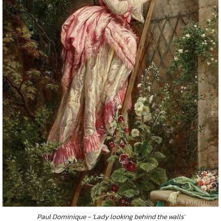
Paul Dominique - 'Lady looking behind the walls'