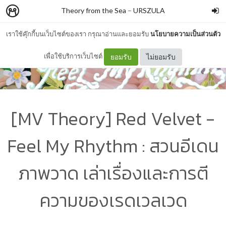
Theory from the Sea
–
URSZULA
เราใช้คุ๊กกี้บนเว็บไซต์ของเรา กรุณาอ่านและยอมรับ
นโยบายความเป็นส่วนตัว
เพื่อใช้บริการเว็บไซต์
ยอมรับ
ไม่ยอมรับ
[MV Theory] Red Velvet -
Feel My Rhythm : สวนอีเดน
ภาพวาด เล่าเรื่องและการตี
ความของเรดเวลเวด