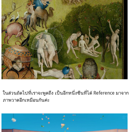
ในส่วนถัดไปที่เราจะพูดถึง เป็นอีกหนึ่งซีนที่ได้ Reference มาจาก
ภาพวาดอีกเหมือนกันค่ะ