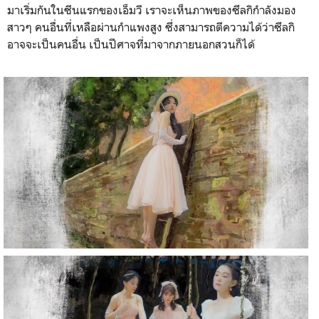
มาเริ่มกันในซีนแรกของเอ็มวี เราจะเห็นภาพของซึลกิกำลังมอง
สาวๆ คนอื่นที่เหลือผ่านกำแพงสูง ซึ่งสามารถตีความได้ว่าซึลกิ
อาจจะเป็นคนอื่น เป็นปีศาจที่มาจากภายนอกสวนก็ได้