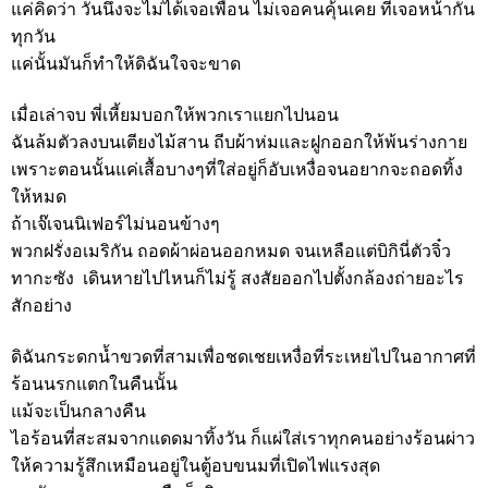
แค่คิดว่า วันนึงจะไม่ได้เจอเพื่อน ไม่เจอคนคุ้นเคย ที่เจอหน้ากัน
ทุกวัน
แค่นั้นมันก็ทำให้ดิฉันใจจะขาด
เมื่อเล่าจบ พี่เหี้ยมบอกให้พวกเราแยกไปนอน
ฉันล้มตัวลงบนเตียงไม้สาน ถีบผ้าห่มและฝูกออกให้พ้นร่างกาย
เพราะตอนนั้นแค่เสื้อบางๆที่ใส่อยู่ก็อับเหงื่อจนอยากจะถอดทิ้ง
ให้หมด
ถ้าเจ๊เจนนิเฟอร์ไม่นอนข้างๆ
พวกฝรั่งอเมริกัน ถอดผ้าผ่อนออกหมด จนเหลือแต่บิกินี่ตัวจิ๋ว
ทากะซัง เดินหายไปไหนก็ไม่รู้ สงสัยออกไปตั้งกล้องถ่ายอะไร
สักอย่าง
ดิฉันกระดกน้ำขวดที่สามเพื่อชดเชยเหงื่อที่ระเหยไปในอากาศที่
ร้อนนรกแตกในคืนนั้น
แม้จะเป็นกลางคืน
ไอร้อนที่สะสมจากแดดมาทิ้งวัน ก็แผ่ใส่เราทุกคนอย่างร้อนผ่าว
ให้ความรู้สึกเหมือนอยู่ในตู้อบขนมที่เปิดไฟแรงสุด