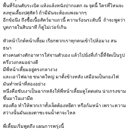
พื้นที่ร้อนตับระเบิด แห้งแล้งหนังปากแตก ณ จุดนี้ ใครที่ไหนจะ
ลงทุนเลี้ยงปศุสัตว์ ถ้ามีมันจะต้องแพงมากๆ
อีกข้อนึง ถึงซื้อเนื้อสัตว์มาแถวนี้ ความร้อนระดับนี้ ถ้าจะพูดว่า
บูดภายในสิบนาที ก็ดูไม่เว่อร์เกิน
หัวหน้าไกด์หน้าเหี้ยม เรียกพวกเราทุกคนเข้าไปล้อมวง สน
ธนา
ต่างคนต่างตักอาหารใส่จานตัวเอง แล้วไปนั่งที่เก้าอี้ที่จัดเป็นรูป
ครึ่งวงกลมอย่างดี
มีพี่หน้าเหี้ยมอยู่ตรงกลางวง
และเอาไฟฉาย ขนาดใหญ่ มาตั้งข้างหลัง เสมือนเป็นกองไฟ
มันทำหน้าที่สองอย่าง
หนึ่งคือขับเงาเป็นฉากหลังให้พี่หน้าเหี้ยมดูโดดเด่น น่าเกรงขาม
ขึ้นมาในเงามืด
สองคือ ทำให้พวกเราทั้งเจ็ดต้องหยีตา หรือก้มหน้า เพราะความ
สว่างนั้นมันแยงตาซะจนน้ำตาจะไหล
พี่เหี้ยมเริ่มพูดถึง แผนการพรุ่งนี้