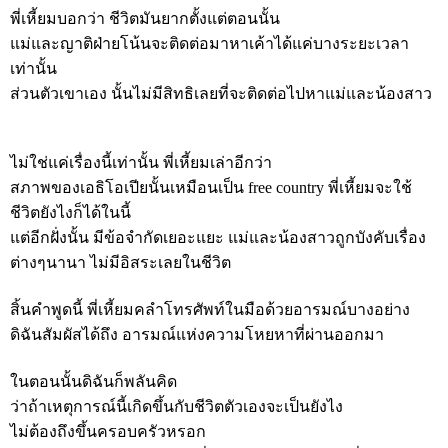
พี่เหี้ยมบอกว่า ชีวิตมันยากตั้งแต่ตอนนั้น
แม่และญาติฝ่ายโน้นจะติดต่อมาหาเค้าได้แค่บางระยะเวลา
เท่านั้น
ส่วนตัวเขาเอง นั้นไม่มีสิทธิเลยที่จะติดต่อไปหาแม่และน้องสาว
ไม่ใช่แค่เรื่องนี้เท่านั้น พี่เหี้ยมเล่าอีกว่า
สภาพของเอธิโอเปียนั้นเหมือนเป็น free country พี่เหี้ยมจะใช้
ชีวิตยังไงก็ได้ในนี้
แต่อีกฝั่งนั้น มีข้อจำกัดเยอะแยะ แม่และน้องสาวถูกบังคับเรื่อง
ต่างๆนานา ไม่มีอิสระเลยในชีวิต
สิ้นคำพูดนี้ พี่เหี้ยมคลำโทรศัพท์ในมือด้วยอารมณ์บางอย่าง
ดิฉันสัมผัสได้ถึง อารมณ์แห่งความโหยหาที่ผ่านออกมา
ในตอนนั้นดิฉันก็พลันคิด
ว่าถ้าเหตุการณ์นี้เกิดขึ้นกับชีวิตตัวเองจะเป็นยังไง
ไม่ต้องถึงขึ้นครอบครัวหรอก