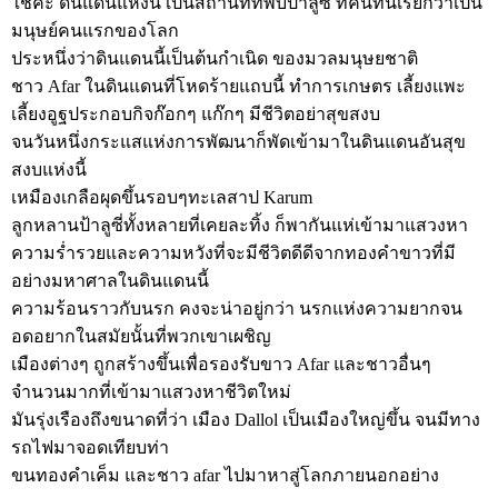
ใช่ค่ะ ดินแดนแห่งนี้ เป็นสถานที่ที่พบป้าลูซี่ ที่คนที่นี่เรียกว่าเป็น
มนุษย์คนแรกของโลก
ประหนึ่งว่าดินแดนนี้เป็นต้นกำเนิด ของมวลมนุษยชาติ
ชาว Afar ในดินแดนที่โหดร้ายแถบนี้ ทำการเกษตร เลี้ยงแพะ
เลี้ยงอูฐประกอบกิจก๊อกๆ แก๊กๆ มีชีวิตอย่าสุขสงบ
จนวันหนึ่งกระแสแห่งการพัฒนาก็พัดเข้ามาในดินแดนอันสุข
สงบแห่งนี้
เหมืองเกลือผุดขึ้นรอบๆทะเลสาป Karum
ลูกหลานป้าลูซี่ทั้งหลายที่เคยละทิ้ง ก็พากันแห่เข้ามาแสวงหา
ความร่ำรวยและความหวังที่จะมีชีวิตดีดีจากทองคำขาวที่มี
อย่างมหาศาลในดินแดนนี้
ความร้อนราวกับนรก คงจะน่าอยู่กว่า นรกแห่งความยากจน
อดอยากในสมัยนั้นที่พวกเขาเผชิญ
เมืองต่างๆ ถูกสร้างขึ้นเพื่อรองรับขาว Afar และชาวอื่นๆ
จำนวนมากที่เข้ามาแสวงหาชีวิตใหม่
มันรุ่งเรืองถึงขนาดที่ว่า เมือง Dallol เป็นเมืองใหญ่ขึ้น จนมีทาง
รถไฟมาจอดเทียบท่า
ขนทองคำเค็ม และชาว afar ไปมาหาสู่โลกภายนอกอย่าง