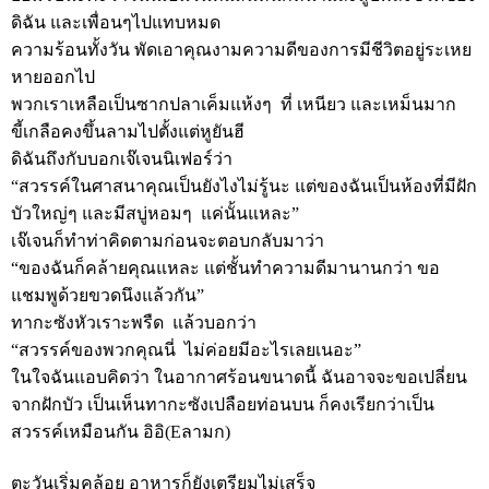
ดิฉัน และเพื่อนๆไปแทบหมด
ความร้อนทั้งวัน พัดเอาคุณงามความดีของการมีชีวิตอยู่ระเหย
หายออกไป
พวกเราเหลือเป็นซากปลาเค็มแห้งๆ ที่ เหนียว และเหม็นมาก
ขี้เกลือคงขึ้นลามไปตั้งแต่หูยันฮี
ดิฉันถึงกับบอกเจ๊เจนนิเฟอร์ว่า
“สวรรค์ในศาสนาคุณเป็นยังไงไม่รู้นะ แต่ของฉันเป็นห้องที่มีฝัก
บัวใหญ่ๆ และมีสบู่หอมๆ แค่นั้นแหละ”
เจ๊เจนก็ทำท่าคิดตามก่อนจะตอบกลับมาว่า
“ของฉันก็คล้ายคุณแหละ แต่ชั้นทำความดีมานานกว่า ขอ
แชมพูด้วยขวดนึงแล้วกัน”
ทากะซังหัวเราะพรืด แล้วบอกว่า
“สวรรค์ของพวกคุณนี่ ไม่ค่อยมีอะไรเลยเนอะ”
ในใจฉันแอบคิดว่า ในอากาศร้อนขนาดนี้ ฉันอาจจะขอเปลี่ยน
จากฝักบัว เป็นเห็นทากะซังเปลือยท่อนบน ก็คงเรียกว่าเป็น
สวรรค์เหมือนกัน อิอิ(Eลามก)
ตะวันเริ่มคล้อย อาหารก็ยังเตรียมไม่เสร็จ