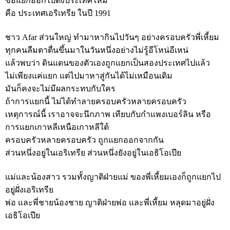
ขอแยกออกไปตั้งประเทศใหม่
คือ ประเทศเอริเทรีย ในปี 1991
ชาว Afar ส่วนใหญ่ ทำมาหากินไปวันๆ อย่างครอบครัวพี่เหี้ยม
ทุกคนลืมตาตื่นขึ้นมาในวันหนึ่งอย่างไม่รู้อีโหน่อีเหน่
แล้วพบว่า ดินแดนของตัวเองถูกแยกเป็นสองประเทศไปแล้ว
ไม่เพียงแค่แยก แต่ไปมาหาสู่กันได้ไม่เหมือนเดิม
มันก็คงจะไม่มีผลกระทบกับใคร
ถ้าการแยกนี้ ไม่ได้ทำลายครอบครัวหลายครอบครัว
เหตุการณ์นี้ เราอาจจะนึกภาพ เทียบกับกำแพงเบอร์ลิน หรือ
การแยกเกาหลีเหนือเกาหลีใต้
ครอบครัวหลายครอบครัว ถูกแยกออกจากกัน
ส่วนหนึ่งอยู่ในเอริเทรีย ส่วนหนึ่งยังอยู่ในเอธิโอเปีย
แม่และน้องสาว รวมทั้งญาติฝ่ายแม่ ของพี่เหี้ยมเองก็ถูกแยกไป
อยู่ฝั่งเอริเทรีย
พ่อ และพี่ชายน้องชาย ญาติฝ่ายพ่อ และพี่เหี้ยม หลุดมาอยู่ฝั่ง
เอธิโอเปีย