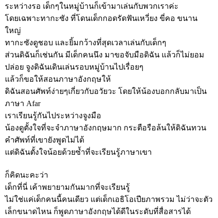
ระหว่างรอ เด็กๆในหมู่บ้านก็เข้ามาเล่นกับพวกเราค่ะ
โดยเฉพาะทากะซัง ที่โดนเด็กกอดรัดฟันเหวี่ยง ขี่คอ ขนาน
ใหญ่
ทากะซังดูชอบ และยิ้มกว้างที่สุดเวลาเล่นกับเด็กๆ
ส่วนดิฉันก็เช่นกัน มีเด็กคนนึง มาขอจับมือดิฉัน แล้วก็ไม่ยอม
ปล่อย จูงดิฉันเดินเล่นรอบหมู่บ้านไปเรื่อยๆ
แล้วก็ขอให้สอนภาษาอังกฤษให้
ดิฉันสอนศัพท์ง่ายๆเกี่ยวกับอวัยวะ โดยให้น้องบอกกลับมาเป็น
ภาษา Afar
เราเรียนรู้กันไประหว่างจูงมือ
น้องดูตั้งใจที่จะจำภาษาอังกฤษมาก กระตือรือล้นให้ดิฉันทวน
คำศัพท์ที่เขายังพูดไม่ได้
แต่ดิฉันตั้งใจน้อยด้วยซ้ำที่จะเรียนรู้ภาษาเขา
ก็คิดนะคะว่า
เด็กที่นี่ เค้าพยายามกันมากที่จะเรียนรู้
ไม่ใช่แค่เด็กคนนี้คนเดียว แต่เด็กเอธิโอเปียภาพรวม ไม่ว่าจะตัว
เล็กขนาดไหน ก็พูดภาษาอังกฤษได้ดีในระดับที่สื่อสารได้