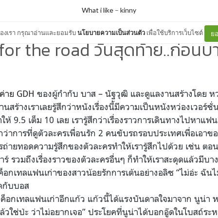
What i like
–
kinny
ต์ของเรา กรุณาอ่านและยอมรับ
นโยบายความเป็นส่วนตัว
เพื่อใช้บริการเว็บไซต์
ยอ
for the road วันสุดท้าย..ก่อนบ
ค่าย GDH
ของผู้กำกับ
บาส – นัฐวุฒิ
และดูแลงานสร้างโดย
หว
นสร้างเราเลยรู้สึกว่าหนังเรื่องนี้มีความเป็นหนังหว่องเวอร์ชั่
ราให้ 9.5 เต็ม 10 เลย เรารู้สึกว่าเรื่องราวการเดินทางไปหาแฟนเ
ากกว่าการที่ดูตัวละครเพื่อนรัก 2 คนขับรถรอบประเทศเพื่อเอาข
ถ่ายทอดความรู้สึกของตัวละครทำให้เรารู้สึกไปด้วย เช่น ตอนที่อ
บาร์ รวมถึงเรื่องราวของตัวละครอื่นๆ ก็ทำให้เราสะดุดแล้วมีบ
อกเทลแฟนเก่าของสาวน้อยรักการเต้นอย่างอลิซ “ไม่อ่ะ ฉันไ
ูดกับบอส
อกเทลแฟนเก่าอีกแก้ว แก้วนี้ได้แรงบันดาลใจมาจาก นูน่า หญ
้วใช่ป่ะ ว่าไม่อยากเจอ” ประโยคที่นูน่าได้บอกอู๊ดในโบสถ์ร