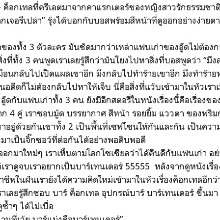
-
ค็อกเทลที่ครีเอตมาจากคาแรกเตอร์ของหญิงสาวรักธรรมชาติอย
ยากเจอรึเปล่า” รุ้งได้บอกกับบอสพร้อมสีหน้าที่ดูออกอย่างง่ายดา
งทั้ง 3 ตัวละคร มันชัดมากว่าเหล่าแฟนเก่าของอู๊ดไม่ต้อง
ิ่งที่ทั้ง 3 คนพูดเราเลยรู้สึกว่ามันโยงไปหาสิ่งที่บอสพูดว่า “มึ
ือนกลับไปเปิดแผลเขาอีก มึงกลับไปทำร้ายเขาอีก มึงทำร้า
็ไม่ต้องกลับไปหาให้เจ็บ นี่คือสิ่งที่แว๊บเข้ามาในหัวเราเมื่อ
กับแฟนเก่าทั้ง 3 คน ยังมีอีกสตอรี่ในหนังเรื่องนี้คือเรื่องขอ
จาก 4 คู่ เราชอบมู้ด บรรยากาศ สีหน้า รอยยิ้ม แววตา ของพริม
เขาอยู่ด้วยกันเขาทั้ง 2 เป็นพื้นที่เซฟโซนให้กันและกัน เป็นความฝ
เป็นจิ๊กซอว์ที่ต่อกันได้อย่างพอดิบพอดี
้ออกมาใหม่ๆ เราเห็นตามโลกโซเชียลว่าได้คืนดีกับแฟนเก่า อย่
ราดูจบเราอยากเป็นบาร์เทนเดอร์ 55555 หลังจากดูหนังเรื่องน
าชีพในฝันเรายังได้ความคิดใหม่เข้ามาในหัวเรื่องค็อกเทลอีกว
ลยรู้สึกชอบ บาร์ ค็อกเทล อุปกรณ์บาร์ บาร์เทนเดอร์ ขึ้นมา หน
ูซ้ำๆ ได้ไม่เบื่อ
ที่เว้ย บาร์แม่งคือบาร์เทนเดอร์”