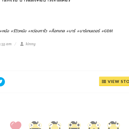
#หนัง
#รีวิวหนัง
#หว่องกาไว
#ค็อกเทล
#บาร์
#บาร์เทนเดอร์
#GDH
2:55 am
kinny
VIEW ST