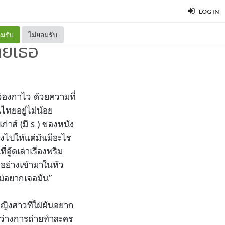
LOG IN
มรับ
ไม่ยอมรับ
ายเธอ
่องกาไว ด้วยความที่
นไทยอยู่ไม่น้อย
ก่าส์ (มี s ) ของหนัง
องไปให้แต่มันมีอะไร
ู๊ดเล่าเรื่องพริม
างอย่างเข้ามาในหัว
ม่อยากเจอมัน”
ิงสาวที่ใฝ่ฝันอยาก
ะหว่างการถ่ายทำละคร