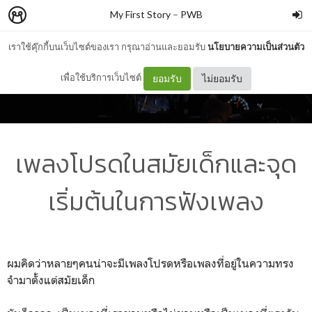
My First Story
–
PWB
เราใช้คุ๊กกี้บนเว็บไซต์ของเรา กรุณาอ่านและยอมรับ
นโยบายความเป็นส่วนตัว
เพื่อใช้บริการเว็บไซต์
ยอมรับ
ไม่ยอมรับ
เพลงโปรดในสมัยเด็กและจุด
เริ่มต้นในการฟังเพลง
ผมคิดว่าหลายๆคนน่าจะมีเพลงโปรดหรือเพลงที่อยู่ในความทรง
จำมาตั้งแต่สมัยเด็ก