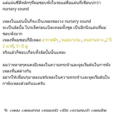
แต่แผ่นซีดีหลักๆที่ผมชอบฟังในรถแม่คือแผ่นที่เขียนปกว่า
nursery sound
เพลงในแผ่นนั้นก็จะเป็นเพลงของวง nursery sound
จะเป็นอัลบั้ม โปรเจ็คก่อนเปิดเทอมทั้งชุด เป็นอีกนึงแผ่นที่ผม
ชอบฟังมาก
เพลงที่ผมชอบก็มีเพลง
อากาศดีๆ
,
หอยนางรม
,
คนผ่านทาง
,
2 ปี
2 นาที
,
ว้า บี ดู
จริงแล้วก็ชอบเกือบทั้งอัลบั้มนั้นแหละ
ผมว่าหลายๆคนคงมีเพลงในความทรงจำและจุดเริ่มต้นในการฟัง
เพลงที่แต่ต่างกัน
อยากให้เพื่อนๆมาลองแชร์เพลงในความทรงจำเเละจุดเริ่มต้นใน
กาฟังเพลงด้วยกันนะครับ
#เพลง
#เพลงสากล
#ครอบครัว
#ชีวิต
#ความทรงจำ
#เพลงไทย