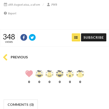
18th August 2022, 2:28 am
PWB
Report
348
SUBSCRIBE
VIEWS
PREVIOUS
0
0
0
0
0
0
COMMENTS
(
0)