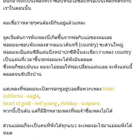
มันก็อาจจะเป็นเพลงที่เราชอบหรือไม่ชอบหรือเป็นเพลงที่ตรงกับ
เราในตอนนั้น
ผมเชื่อว่าหลายๆคนต้องมีกันอยู่แล้วแหละ
จุดเริ่มต้นการฟังเพลงนี่เกิดขึ้นจากพ่อกับแม่ของผมเลย
พ่อผมจะชอบฟังเพลงสากลแนวคันทรี่ (country) ซะส่วนใหญ่
พ่อผมจะมีแผ่นซีดีแผ่นนึงหน้าปกซีดีนั้นจะเขียวว่าเพลง country
เป็นแผ่นที่เวลาขึ้นรถพ่อผมจะได้ฟังมันตลอด
ซึ่งผมก็ชอบมันนะ ผมจะไม่ยอมให้พ่อเปลี่ยนแผ่นเลย จะฟังแผ่นนี้
ตลอดจนขับถึงบ้าน
แต่เพลงที่พ่อผมจะเปิดกรอกหูอยู่บ่อยคือพวกเพลง
hotel
california - eagle
,
heart of gold - neil young
,
Holiday - scopions
พวกนี้เป็นต้น แต่ก็มีอีกหลายเพลงที่ผมจำชื่อเพลงไม่ได้
ส่วนแม่ผมก็จะเป็นคนที่ฟังได้ทุกแนว จะเพลงอะไรมาแม่ผมฟังได้
หมด