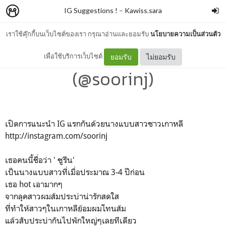
IG Suggestions !
–
Kawiss.sara
เราใช้คุ๊กกี้บนเว็บไซต์ของเรา กรุณาอ่านและยอมรับ
นโยบายความเป็นส่วนตัว
Korean Model IG Suggest.
เพื่อใช้บริการเว็บไซต์
ยอมรับ
ไม่ยอมรับ
(@soorinj)
เปิดการแนะนำ IG แรกกันด้วยนางแบบสาวชาวเกาหลี
http://instagram.com/soorinj
เธอคนนี้ชื่อว่า ' ซูรีน'
เป็นนางแบบสาวที่เมื่อประมาณ 3-4 ปีก่อน
เธอ hot เอามากๆ
จากลุคสาวผมส้มประบ่าน่ารักสดใส
ที่ทำให้สาวๆในเกาหลีย้อมผมโทนส้ม
แล้วสับประบ่ากันไปพักใหญ่ๆเลยทีเดียว