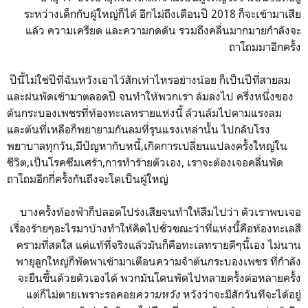
ระหว่างเด็กกับผู้ใหญ่ก็ได้ อีกไม่ถึงเดือนปี 2018 ก็จะเข้ามาเสีย
แล้ว ความเครียด และความกดดัน รวมถึงคลื่นมากมายกำลังจะ
ถาโถมมาอีกครั้ง
ปีนี้ไม่ใช่ปีที่ฉันหวังเอาไว้สักเท่าไหรอย่างน้อย ก็เป็นปีที่สายลม
และฝนพัดเข้ามาตลอดปี จนทำให้พวกเรา ล้มลงไป ครึ่งหนึ่งของ
ต้นกระบองเพชรที่ท้องทะเลทรายแห่งนี้ ล้วนล้มไปตามแรงลม
และต้นที่เหลือก็พยายามกันลมที่รุนแรงเหล่านั้น ไปกลับโรง
พยาบาลทุกวัน,มีปัญหากับหนี้,เกิดการเปลี่ยนแปลงครั้งใหญ่ใน
ชีวิต,เป็นโรคซึมเศร้า,การทำร้ายตัวเอง, เราจะต้องเจอคลื่นพัด
ถาโถมอีกกี่ครั้งกันถึงจะโตเป็นผู้ใหญ่
บางครั้งท้องฟ้าก็ปลอดโปร่งเสียจนทำให้ลืมไปว่า ตัวเราพบเจอ
เรื่องร้ายๆอะไรมาบ้างทำให้คิดไปชั่วขณะว่าที่แห่งนี้คือท้องทะเลสี
ครามที่สดใส แต่แท้ที่จริงแล้วมันก็คือทะเลทรายดีๆนี้เอง ไม่นาน
พายุลูกใหญ่ก็พัดพาเข้ามาเตือนความจำต้นกระบองเพชร ที่กำลัง
จะยืนขึ้นด้วยตัวเองได้ พวกมันโดนพัดไปหลายครั้งต่อหลายครั้ง
แต่ก็ไม่ตายเพราะรอคอย
ความหวัง
หวังว่าจะมีสักวันทีจะได้อยู่