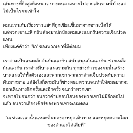
เส้นทางที่ยิ่งสูงยิ่งหนาว บางคนอาจหายไปจากเส้นทางนี้บ้างแต่
ไม่เป็นไรผมเข้าใจ
ผมนะทนกับเรื่องราวแย่ๆที่ถูกเขียนขึ้นมาจากชาวเน็ตได้
แต่พวกเขานะสิ กลับต้องมาปกป้องผมและแบกรับความเจ็บปวด
แทน
เพียงแค่คำว่า 'รัก' ของพวกเขาที่มีต่อผม
เราต่างเป็นแรงผลักดันกันและกัน สนับสนุนกันและกัน ช่วยเหลือ
กันและกัน เราต่างมีบาดแผลร่วมกัน ทุกย่างก้าวของผมนั้นสร้าง
บาดแผลให้ทั้งตัวเองและพวกเขา พวกเราต่างเจ็บปวดกับความ
ฝันมากมาย แต่ยังไงก็ตามมันก็ช่างหอมหวานจนทำให้ผมอยากจะ
ออกเดินทางอีกครั้งและอีกครั้ง จนกว่าพวกเขา
จะหายไปจนกว่า จนกว่าคำปลอบโยนของพวกเขาไม่มีอีกต่อไป
แล้ว จนกว่าเสียงเชียร์ของพวกเขาจะหมดลง
"ณ ช่วงเวลานั้นแหละที่ผมคงจะหยุดเดินทาง และหยุดความโลภ
ของตัวเองได้เสียที"