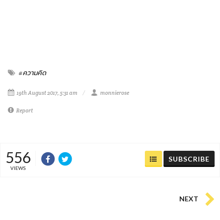
#ความคิด
19th August 2017, 5:31 am
monnierose
Report
556
SUBSCRIBE
VIEWS
NEXT