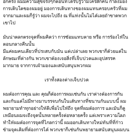
อีกครั้ง ผมมีความสุขจริงๆก็ตอนที่ได้รับรู้ว่ามีใครสักคน กำลังมอง
การเติบโตของผมอยู่ มองการเดินทางของผมแทนครอบครัวที่ผม
จากมาและผมก็รู้ว่า ผมจะไปถึง ณ ที่แห่งนั้นไม่ได้เลยถ้าขาดพวก
เขาไป
มันน่าตลกตรงจุดที่ผมคิดว่า การซ้อมแทบตาย หรือ การร้องไห้ใน
ตอนกลางคืนนั้น
มีแค่ผมคนเดียวที่ประสบกับมัน แต่เปล่าเลย พวกเขาก็ด้วยแต่ใน
ลักษณะที่ต่างกัน พวกเขาต้องเจอสิ่งที่เจ็บปวดและอุปสรรค
มากมาย จากการเฝ้ามองและสนับสนุนพวกผม
เราทั้งสองต่างเจ็บปวด
ผมต้องการคุณ และ คุณก็ต้องการผมเช่นกัน เราต่างต้องการกัน
และกันแต่ไม่มีทางมาบรรจบกันในเส้นทางที่ขนานกันแบบนี้ ผม
พยายามทำทุกอย่างให้ดีเพื่อไปให้ถึง จุดที่ผมต้องการ และมันก็ดู
เหมือนผมจะถึงจุดนั้นหลายครั้งต่อหลายครั้ง แต่เพราะความโลภ
ทำให้ผมต้องการจุดที่ไกลกว่านี้ ผมออกเดินทางใหม่ทันที่ที่ก้าว
ข้ามจุดเดิมที่ต้องการได้ พวกเขาก็เช่นกันพยายามสนับสนุนผมบน