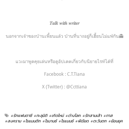
𝑻𝒂𝒍𝒌 𝒘𝒊𝒕𝒉 𝒘𝒓𝒊𝒕𝒆𝒓
นอกจากเจ้าของบ้านเพี้ยนแล้ว บ้านที่นางอยู่ก็เฮี้ยนไม่แพ้กัน👻
แวะมาพูดคุยเล่นหรือดูอัปเดตเกี่ยวกับนิยายไรท์ได้ที่
Facebook :
C.T.Tiana
X (Twitter) :
@Ccttiana
#รักแฟนตาซี
#ทะลุมิติ
#เกิดใหม่
#ต่างโลก
#รักสามเส้า
#ทาส
#สงคราม
#โรแมนติก
#โรมานซ์
#โรแมนซ์
#พีเรียด
#ตะวันตก
#ย้อนยุค