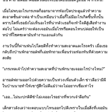
เมื่อไม่พบอะไรเกรเทลก็ออกมาจากห้องปิดประตูแล้วทำความ
สะอาดชั้นล่างต่อ ทำเป็นเหมือนว่าเมื่อกี้ไม่มีอะไรเกิดขึ้นทั้งนั้น
ตราบใดที่เธอยังไม่เห็นอะไรที่น่ากลัวเธอก็จะทำใจดีสู้เสือทำงาน
ต่อไป ไม่แคร์ว่าจะต้องเจอมันเมื่อไรหรือตอนไหนปล่อยให้เป็น
หน้าที่โชคชะตามันทำงานเองแล้วกัน
งานวันนี้ก็ผ่านพ้นไปโดยดีทั้งทำความสะอาดและโรงครัว เมื่อเธอ
กลับถึงบ้านพักอารอล์ฟก็เอ่ยทักถามเพื่อนร่วมห้องทันทีด้วยความ
สงสัย
“เกรเทลเจ้าไปทำความสะอาดที่บ้านพักนายเจออะไรบ้างไหม?”
อารอล์ฟถามออกไปด้วยความเป็นห่วงเพื่อนตัวเล็ก ข่าวลือว่ามีผี
ในบ้านนายทำให้เขารู้สึกไม่ดีแม้ว่าจะไม่อยากเชื่อเท่าไร
“เออ…ไม่นะปกติดีข้าไม่เจออะไรอย่างที่พวกเจ้าลือกัน”
เด็กสาวลังเลว่าจะตอบแบบไหนออกไปดีเพราะในเมื่อสิ่งที่เจอมัน