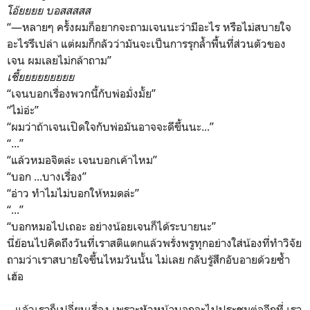
โอ๊ยยยย บอสสสสส
“—หลายๆ ครั้งผมก็อยากจะถามเจนนะว่ามีอะไร หรือไม่สบายใจ
อะไรรึเปล่า แต่ผมก็กลัวว่ามันจะเป็นการรุกล้ำพื้นที่ส่วนตัวของ
เจน ผมเลยไม่กล้าถาม”
เชี้ยยยยยยยยย
“เจนบอกเรื่องพวกนี้กับพ่อมั่งมั้ย”
“ไม่อ่ะ”
“ผมว่าถ้าเจนเปิดใจกับพ่อมันอาจจะดีขึ้นนะ...”
“...”
“แล้วหมอจิตล่ะ เจนบอกเค้าไหม”
“บอก ...บางเรื่อง”
“อ่าว ทำไมไม่บอกให้หมดล่ะ”
“...”
“บอกหมอไปเถอะ อย่างน้อยเจนก็ได้ระบายนะ”
นี่ย้อนไปคิดถึงวันที่เราสติแตกแล้วพรั่งพรูทุกอย่างใส่น้องที่ทำวิจัย
ถามว่าเราสบายใจขึ้นไหมวันนั้น ไม่เลย กลับรู้สึกอับอายด้วยซ้ำ
เฮ้อ
...แล้วเราก็เปลี่ยนเรื่อง เพราะหัวหน้าบอกจะไปประชุมต่ออีกที่ เรา