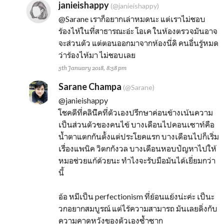
janieishappy
(@janieishappy)
@Sarane
เราก็อยากเล่าหมดนะ แต่เราไม่ชอบ
ร้องไห้ในที่สาธารณะอ่ะ โอเค ในห้องตรวจมันอาจ
จะส่วนตัว แต่ตอนออกมาจากห้องนี่ดิ คนอื่นรู้หมด
ว่าร้องไห้มา ไม่ชอบเลย
5th January 2018, 8:58 pm
Sarane Champa
(@Sarane)
@janieishappy
โชคดีที่คลินีิคที่ตัวเองปรึกษาค่อนข้างเน้นความ
เป็นส่วนตัวของคนไข้ บางเดือนไปคอนเซาท์คือ
น้ำตาแตกกันตั้งแต่ประโยคแรก บางเดือนไปก็เริ่ม
เรื่องแพนิค วิตกกังวล บางเดือนหอบปัญหาไปให้
หมอช่วยแก้ด้วยนะ ทำไงจะรับมือมันได้เยี่ยมกว่า
นี้
อ้อ หมีเป็น perfectionism ที่ย้อนแย้งน่ะค่ะ เป็นะ
วกอยากสมบูรณ์ แต่ไร้ความสามารถ มันเลยดิ่งกับ
ความคาดหวังของตัวเองซ้ำซาก