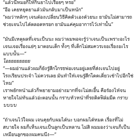
“แล้วนี่หมอก็ให้กินยาไปเรื่อยๆ หรอ”
“อือ เคยหยุดยาแล้วมันกลับมาเป็นหนัก”
“ผมว่าหลักๆ เจนต้องเปลี่ยนวิธีคิดตัวเองด้วยนะ ยามันไม่สามารถ
ช่วยเจนไปได้ตลอดหรอก ยามันแค่คุมอาการไว้เท่านั้น”
“มันมีเหตุผลที่เจนเป็นนะ ผมว่าผมพอจะรู้ว่าเจนเป็นเพราะอะไร
เจนเจอเรื่องแย่ๆ มาตอนเด็ก ทั้งๆ ที่เด็กไม่สมควรเจอเรื่องอะไร
แบบนั้น—“
โอยยยยยยยย
“—ผมอ่านแล้วผมก็ยังรู้สึกโกรธพ่อเจนอยู่เลยที่ส่งเจนไปอยู่
โรงเรียนประจำ ไม่ควรเลย มันทำให้เจนรู้สึกโดดเดี่ยวเข้าไปอีกใช่
ไหม”
เราพยักหน้าแล้วก็พยายามอย่างมากที่จะไม่สะอื้น คือร้องไห้จน
หายใจไม่ทันแล้วอ่ะตอนนั้น กราบหัวหน้าที่รถติดฟิล์มมืด
กราบ
บบบบ
“ถ้าเจนไว้ใจผม เจนคุยกับผมได้นะ บอกผมได้หมด เรื่องที่ไม่
สบายใจ ผมก็เห็นเจนเป็นลูกเป็นหลาน ไม่สิ ผมมองว่าเจนก็เป็น
เหมือนลูกของผมคนนึง—“