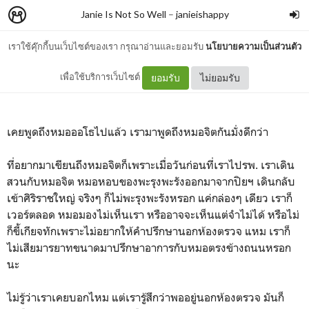
Janie Is Not So Well
–
janieishappy
เราใช้คุ๊กกี้บนเว็บไซต์ของเรา กรุณาอ่านและยอมรับ
นโยบายความเป็นส่วนตัว
คุณหมอจิตผู้แสนจะมีความสุข
เพื่อใช้บริการเว็บไซต์
ยอมรับ
ไม่ยอมรับ
เคยพูดถึงหมอออโธไปแล้ว เรามาพูดถึงหมอจิตกันมั่งดีกว่า
ที่อยากมาเขียนถึงหมอจิตก็เพราะเมื่อวันก่อนที่เราไปรพ. เราเดิน
สวนกับหมอจิต หมอหอบของพะรุงพะรังออกมาจากปิยฯ เดินกลับ
เข้าศิริราชใหญ่ จริงๆ ก็ไม่พะรุงพะรังหรอก แค่กล่องๆ เดียว เราก็
เวอร์ตลอด หมอมองไม่เห็นเรา หรืออาจจะเห็นแต่จำไม่ได้ หรือไม่
ก็ขี้เกียจทักเพราะไม่อยากให้คำปรึกษานอกห้องตรวจ แหม เราก็
ไม่เสียมารยาทขนาดมาปรึกษาอาการกับหมอตรงข้างถนนหรอก
นะ
ไม่รู้ว่าเราเคยบอกไหม แต่เรารู้สึกว่าพออยู่นอกห้องตรวจ มันก็