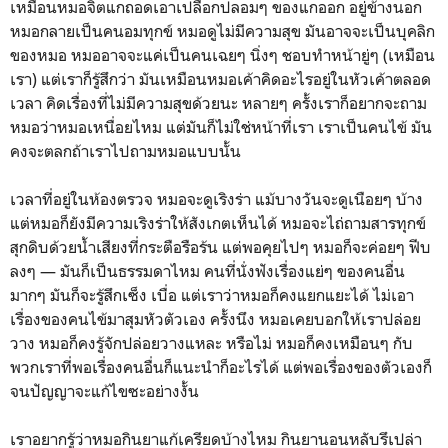
เหมือนหมอจิตแกถอดเอาเปลือกปลอมๆ ของแกออก อยู่ข้างนอก
หมอกลายเป็นคนอมทุกข์ หมอดูไม่มีความสุข มันอาจจะเป็นบุคลิก
ของหมอ หมออาจจะแค่เป็นคนเฉยๆ นิ่งๆ ชอบทำหน้ายู่ๆ (เหมือน
เรา) แต่เราก็รู้สึกว่า มันเหมือนหมอเค้าคิดอะไรอยู่ในหัวเค้าตลอด
เวลา คิดเรื่องที่ไม่มีความสุขด้วยนะ หลายๆ ครั้งเราก็อยากจะถาม
หมอว่าหมอเหนื่อยไหม แต่มันก็ไม่ใช่หน้าที่เรา เราเป็นคนไข้ มัน
คงจะตลกถ้าเราไปถามหมอแบบนั้น
เวลาที่อยู่ในห้องตรวจ หมอจะดูเริงร่า แม้บางวันจะดูเนือยๆ บ้าง
แต่หมอก็ยังมีความเริงร่าให้สังเกตเห็นได้ หมอจะไถ่ถามสารทุกข์
สุกดิบด้วยน้ำเสียงที่กระตือรือร้น แต่พอคุยไปๆ หมอก็จะค่อยๆ ฟีบ
ลงๆ — มันก็เป็นธรรมดาไหม คนที่นั่งฟังเรื่องแย่ๆ ของคนอื่น
มากๆ มันก็จะรู้สึกเซ็ง เบื่อ แต่เราว่าหมอก็คงแยกแยะได้ ไม่เอา
เรื่องของคนไข้มาสุมหัวตัวเอง ครั้งนึง หมอเคยบอกให้เราปล่อย
วาง หมอก็คงรู้จักปล่อยวางแหละ หรือไม่ หมอก็คงเหมือนๆ กับ
พวกเราที่พอเรื่องคนอื่นก็แนะนำก็อะไรได้ แต่พอเรื่องของตัวเองก็
จนปัญญาจะแก้ไขซะอย่างงั้น
เราอยากรู้ว่าหมอกินยาแก้เครียดบ้างไหม กินยานอนหลับรึเปล่า