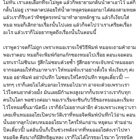
ไม่ทัน เราเลยเลือกที่จะไม่พูด แล้วก็พยายามกลั้นน้ำตาเอาไว้ แต่ก็
กลั้นไม่อยู่ เราพลาดปล่อยให้น้ำตาหลุดรอดออกมาได้สองสามหยด
แล้วเราก็รีบคว้าทิชชู่ตรงหน้ามาทำลายหลักฐาน แล้วก็เงียบใส่
หมอ หมอก็เลิกถามเรื่องนั้นไปเลย แล้วก็จดไปว่าเราเครียดเรื่อง
อะไร แล้วเราก็ไม่อยากพูดถึงเรื่องนั้นในตอนนี้
เราพูดว่าจดก็ไม่ถูก เพราะหมอเราจะใช้วิธีพิมพ์ หมอจะถามคำถาม
พอเราตอบ หมอก็จะพิมพ์ก๊อกแก๊กของหมอไปเรื่อย ตอนเจอตอน
แรกเราไม่ชินนะ รู้สึกไม่ชอบด้วยซ้ำ รู้สึกอยากจะจับหน้าหมอออก
จากจอคอมให้หันมาหาเรา ให้หมอฟังเราอย่างตั้งใจ ฟังเงียบๆ ค่ะ
หมอ อย่าพิมพ์ อย่าบันทึก ไม่ชอบให้ใครบันทึก หยุดเดี๋ยวนี้! —
แรกๆ เราก็เลยไม่ได้บอกอะไรหมอไปมาก อาจจะด้วยเพราะเรา
ไว้ใจคนยากด้วยมั้ง มันเลยมีกำแพงสูงมากกั้นระหว่างเรากับทุก
คนในโลก พอช่วงต่อมา พอเราเริ่มจะชินกับวิธีของหมอและเริ่มจะ
ไว้ใจหมอขึ้นมานิดนึง เราก็ยังไม่อยากเล่าอีก ด้วยเพราะเหตุว่าเรา
เคยเห็นหมอออโธเปิดประวัติเราที่หมอจิตพิมพ์บันทึกไว้อ่าน ตอน
นั้นอยากลุกไปตบหมอออโธมาก ใครให้แกอ่าน หยุดนะ ห้ามอ่าน
ปิดเดี๋ยวนี้! แต่อันนั้นก็เป็นช่วงหลังจากที่หมอออโธส่งเราไปหา
หมอจิต คือนางก็มีสิทธิดูแหละ เราก็ไม่ได้โกรธอะไรมาก โกรธนิด