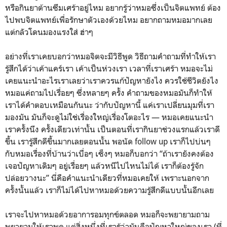
หรือกินยาต้านซึมเศร้าอยู่ไหม อยากรู้ว่าหมอซึ่งเป็นจิตแพทย์ ต้อง
ไปพบจิตแพทย์เพื่อรักษาตัวเองด้วยไหม อยากถามหมอมากเลย
แต่กลัวโดนมองแรงใส่ ฮ่าๆ
อย่างที่เราเคยบอกว่าหมอจิตจะมีวิธีพูด วิธีถามคำถามที่ทำให้เรา
รู้สึกได้ว่าเค้าแคร์เรา เค้าเป็นห่วงเรา เวลาที่เราเศร้า หมอจะไม่
เคยแนะนำอะไรเราเลยว่าเราควรแก้ปัญหายังไง ควรใช้ชีวิตยังไง
หมอแค่ถามไปเรื่อยๆ ซึ่งหลายๆ ครั้ง คำถามของหมอมันก็ทำให้
เราได้คำตอบเหมือนกันนะ ว่ากับปัญหานี้ แค่เราเปลี่ยนมุมที่เรา
มองมัน มันก็จะดูไม่ใช่เรื่องใหญ่เรื่องโตอะไร — หมอเคยแนะนำ
เราครั้งนึง ครั้งเดียวเท่านั้น เป็นตอนที่เรากินยาช่วงแรกแล้วเราดี
ขึ้น เรารู้สึกดีขึ้นมากเลยตอนนั้น พอนัด follow up เราก็ไปบ่นๆ
กับหมอเรื่องที่บ้านว่าเบื่อๆ เซ็งๆ หมอก็บอกว่า “ถ้าเรายังคงต้อง
เจอปัญหาเดิมๆ อยู่เรื่อยๆ แล้วหนีไปไหนไม่ได้ เราก็ต้องรู้จัก
ปล่อยวางนะ” นี่คือคำแนะนำเดียวที่หมอเคยให้ เพราะนอกจาก
ครั้งนั้นแล้ว เราก็ไม่ได้ไปหาหมอด้วยความรู้สึกดีแบบนั้นอีกเลย
เราจะไปหาหมอด้วยอาการอมทุกข์ตลอด หมอก็จะพยายามถาม
พยายามให้เราพูด แต่สิ่งหนึ่งที่เรารู้ว่ามันคือปัญหาใหญ่ของเรา (ที่