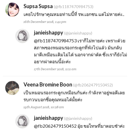
Supsa Supsa
(@fb1187470984753)
เคยไปรักษาคุณหมอท่านนี้ที่ รพ.เอกชน แต่ไม่หายค่ะ..
16th December 2018, 1:42 pm
janieishappy
(@janieishappy)
@fb1187470984753
เราก็ไม่หายค่ะ เพราะด้วย
สภาพของหมอนรองกระดูกที่พังไปแล้ว มันกลับ
มาดีเหมือนเดิมไม่ได้ นอกจากผ่าตัด ซึ่งเราก็ยังไม่
อยากผ่าตอนนี้อ่ะค่ะ
17th December 2018, 11:11 am
Veena Bromine Boon
(@fb2062479150452)
เป็นหมอนรองกระดูกเหมือนกันค่ะ กำลังหาอยู่พอดีเลย
รบกวนบอกชื่อคุณหมอได้มั้ยค่ะ
19th August 2018, 10:28 am
janieishappy
(@janieishappy)
@fb2062479150452
อุ้ย ขอโทษที่มาตอบช้าค่ะ