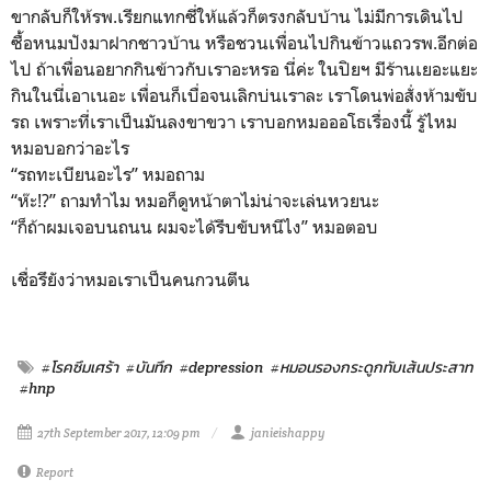
ขากลับก็ให้รพ.เรียกแทกซี่ให้แล้วก็ตรงกลับบ้าน ไม่มีการเดินไป
ซื้อหนมปังมาฝากชาวบ้าน หรือชวนเพื่อนไปกินข้าวแถวรพ.อีกต่อ
ไป ถ้าเพื่อนอยากกินข้าวกับเราอะหรอ นี่ค่ะ ในปิยฯ มีร้านเยอะแยะ
กินในนี่เอาเนอะ เพื่อนก็เบื่อจนเลิกบ่นเราละ เราโดนพ่อสั่งห้ามขับ
รถ เพราะที่เราเป็นมันลงขาขวา เราบอกหมอออโธเรื่องนี้ รู้ไหม
หมอบอกว่าอะไร
“รถทะเบียนอะไร” หมอถาม
“ห๊ะ!?” ถามทำไม หมอก็ดูหน้าตาไม่น่าจะเล่นหวยนะ
“ก็ถ้าผมเจอบนถนน ผมจะได้รีบขับหนีไง” หมอตอบ
เชื่อรึยังว่าหมอเราเป็นคนกวนตีน
#โรคซึมเศร้า
#บันทึก
#depression
#หมอนรองกระดูกทับเส้นประสาท
#hnp
27th September 2017, 12:09 pm
janieishappy
Report