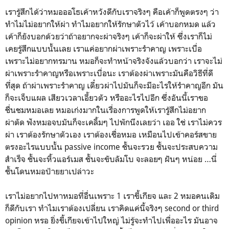
เรารู้สึกได้ว่าหมอออโธเค้าหวังดีกับเราจริงๆ คือเค้าก็พูดตรงๆ ว่า
ทำไมไม่อยากให้ผ่า ทำไมอยากให้รักษาตัวไว้ เค้าบอกหมด แล้ว
เค้าก็ยังบอกด้วยว่าถ้าอยากจะผ่าจริงๆ เค้าก็จะผ่าให้ ซึ่งเราก็ไม่
เคยรู้สึกแบบนั้นเลย เราแค่อยากผ่าเพราะรำคาญ เพราะเบื่อ
เพราะไม่อยากทรมาน หมอก็จะทำหน้าจริงจังแล้วบอกว่า เราจะไม่
ผ่าเพราะรำคาญหรือเพราะเบื่อนะ เราต้องผ่าเพราะมันคือวิธีที่ดี
ที่สุด ถ้าผ่าเพราะรำคาญ เดี๋ยวผ่าไปมันก็จะมีอะไรให้รำคาญอีก มัน
ก็จะเจ็บแผล เสียวเวลาเอี้ยวตัว หรืออะไรไปอีก ซึ่งอันนี้เราขอ
ชื่นชมหมอเลย หมอเก่งมากในเรื่องการพูดให้เรารู้สึกไม่อยาก
ผ่าตัด ฟังหมอจบมันก็จะเคลิ้มๆ ไปพักนึงเลยว่า เออ ใช่ เราไม่ควร
ผ่า เราต้องรักษาตัวเอง เราต้องเชื่อหมอ เหมือนไปเข้าคอร์สขาย
ตรงอะไรแบบนั้น passive income ชั้นจะรวย ชั้นจะประสบความ
สำเร็จ ชั้นจะหิ้วแอร์เมส ชั้นจะขับลัมโบ จะลอยๆ ฝันๆ หน่อย …นี่
ชั้นโดนหมอป้ายยาเปล่าวะ
เราไม่อยากไปหาหมอที่อื่นเพราะ 1 เราขี้เกียจ และ 2 หมอคนเดิม
ก็ดีกับเรา ทำไมเราต้องเปลี่ยน เราคิดแค่นี้จริงๆ second or third
opinion หรอ ยิ่งขี้เกียจเข้าไปใหญ่ ไม่รู้จะทำไปเพื่ออะไร มันอาจ