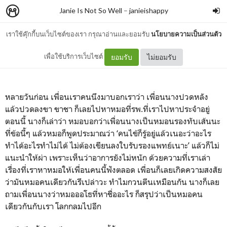
Janie Is Not So Well
–
janieishappy
เราใช้คุ๊กกี้บนเว็บไซต์ของเรา กรุณาอ่านและยอมรับ
นโยบายความเป็นส่วนตัว
คุณหมอออโธผู้น่ารัก
เพื่อใช้บริการเว็บไซต์
ยอมรับ
ไม่ยอมรับ
หลายวันก่อน เพื่อนเราคนนึงมาบอกเราว่า เพื่อนนางปวดหลัง
แล้วปวดลงขา ขาชา ก็เลยไปหาหมอที่รพ.ที่เราไปหาประจำอยู่
ตอนนี้ นางก็เล่าว่า หมอบอกว่าเพื่อนนางเป็นหมอนรองทับเส้นนะ
ที่ข้อนี้ๆ แล้วหมอก็พูดประมาณว่า ‘คนไข้ก็รู้อยู่แล้วเนอะว่าอะไร
ทำได้อะไรทำไม่ได้ ไม่ต้องเขียนลงใบรับรองแพทย์เนาะ’ แล้วก็ไม่
แนะนำให้ผ่า เพราะเห็นว่าอาการยังไม่หนัก ด้วยความที่เราเล่า
เรื่องที่เราหาหมอให้เพื่อนคนนี้ฟังตลอด เพื่อนก็เลยเกิดความสงสัย
ว่ามันหมอคนเดียวกันรึเปล่าวะ ทำไมกวนตีนเหมือนกัน นางก็เลย
ถามเพื่อนนางว่าหมอออโธที่หาชื่ออะไร ก็สรุปว่าเป็นหมอคน
เดียวกันกับเรา โลกกลมไปอีก