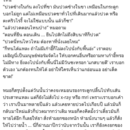
“ปวดข้างในก้น ลงไปที่ขา มันปวดข้างในขา เหมือนในกระดูก
บอกไม่ถูก แต่ไม่เหมือนปวดขาทั่วไปที่เดินมากแล้วปวด หรือ
ตะคริวไรงี้ จะไม่ใช่แบบนั้น แล้วก็ชา”
“แล้วปวดตอนไหนบ้าง” หมอถาม
“ตอนที่ยืน ตอนเดิน … ยืนไปสักไม่ถึงสิบนาทีก็ปวด”
“ปวดนี่ทนไหวไหม ต้องหาที่นั่งเลยไหม”
“ก็ทนได้แหละ ถ้าไม่มีเก้าอี้ก็ไม่ลงไปนั่งกับพื้นอ่ะ” เราตอบ
เผอิญนี่เป็นมนุษย์ฟอร์มจัดไง ให้บอกคนอื่นหรือถามหาเก้าอี้หรอ
ไม่มีทาง ยิ่งลงไปนั่งกับพื้นนี่ไม่มีวันซะหรอก ‘แกสบายดี’ เราบอก
ตัวเอง ‘แกต้องทนให้ได้ อย่าให้ใครเห็นว่าแกอ่อนแอ อย่าเด็ด
ขาด!’
หมอก็สรุปตั้งแต่วันนั้นว่าคงจะหมอนรองกระดูกปลิ้นไปทับเส้น
ประสาทแหละ แต่ก็ยังไม่สั่งไป x-ray หรือ mri เพราะเราบอกเค้า
ว่า เราเป็นมาหลายปีแล้ว แล้วเคยหายปวดไปเกือบปี แล้วมันก็
กลับมาใหม่แลัวก็ปวดมากกว่าเดิม หมอก็คงคิดมั้งว่าเดี๋ยวมันก็
หายได้อีก ก็เลยให้ยา สั่งห้ามยกของหนัก ห้ามนั่งนานๆ แล้วก็สั่ง
ให้ไปว่ายน้ำ … นี่ก็ผ่านมาปีกว่านับจากวันนั้น เราก็ยังคงยกของ