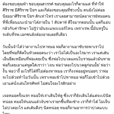
ต้องขอบคุณฟ้า ขอบคุณสวรรค์ ขอบคุณอะไรก็ตามแต่ ที่ทำให้
ศิริราช มีศิริราช ปิยฯ และก็ต้องขอบคุณที่ช่วงนั้น คนยังไม่ค่อย
นิยมมาศิริราช ปิยฯ สักเท่าไหร่ เราเลยสามารถนัดอาจารย์หมอคน
ที่พี่เพื่อนแนะนำมาได้ภายใน 1 สัปดาห์ ดีใจมากตอนนั้น แต่ก็แอบ
กลัวกับค่ารักษา ไม่รู้ว่ามันจะแพงเบอร์ไหน เพราะรพ.นี้มันหรูใน
ระดับที่รพ.เอกชนยังต้องอายเลยทีเดียว
วันนั้นจำได้ว่าลางานไปหาหมอ พ่อก็ลางานมาขับรถพาเราไป
โดยที่พ่อก็คิดในหัวตลอดนะว่า เราไม่ได้เป็นอะไรมาก เราแค่เส้น
เอ็นยึดเหมือนที่พ่อเคยเป็น ซึ่งพ่อไปนวดแผนโบราณแล้วมันหาย
พ่อก็เลยเอาแต่พูดใส่เราว่า ‘เจน พ่อว่าลองไปนวดดูก่อนมั้ย’ พ่อว่า
งั้น พ่อว่างี้ อะไรก็ได้ที่ไม่ต้องหาหมอ เราก็งงพ่ออยู่หน่อยๆ ว่าพ่อ
จะไปด้วยทำไมวันนั้น เพราะพอเข้าไปหาหมอ พ่อก็ไม่เข้าไปด้วย
เอาแต่นั่งเล่นโทรศัพท์ ไม่สนใจอะไรสักอย่าง
เจอหมอครั้งแรก หมอให้เราเดินให้ดู ซึ่งเราก็ยังเดินได้แต่จะเป๋นิด
หน่อย หมอให้นอนแล้วจับขาเรายกขึ้นทีละข้าง เราก็ทำได้ ไม่เจ็บ
ไม่ปวดอะไร แค่เส้นตึงๆ นิดหน่อย หมอก็ถามอาการว่าปวดแบบ
ไหน