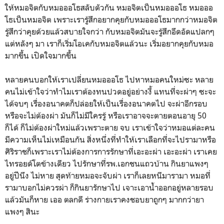
ให้หมอจิตกับหมอออโธสลับตัวกัน หมอจิตเป็นหมอออโธ หมอออ
โธเป็นหมอจิต เพราะเรารู้สึกอยากคุยกับหมอออโธมากกว่าหมอจิต
รู้สึกว่าคุยด้วยแล้วสบายใจกว่า กับหมอจิตมันจะรู้สึกอึดอัดแปลกๆ
แต่หลังๆ มา เราก็เริ่มโอเคกับหมอจิตแล้วนะ เริ่มอยากคุยกับหมอ
มากขึ้น เปิดใจมากขึ้น
หลายคนบอกให้เราเปลี่ยนหมอออโธ ไปหาหมอคนใหม่ซะ หลาย
คนไม่เข้าใจว่าทำไมเราต้องทนปวดอยู่อย่างงี้ แทนที่จะผ่าๆ ซะจะ
ได้จบๆ เรื่องอนาคตก็ปล่อยให้เป็นเรื่องอนาคตไป จะผ่าอีกรอบ
หรือจะไม่ต้องผ่า มันก็ไม่มีใครรู้ หรือเราอาจจะตายตอนอายุ 50
ก็ได้ ก็ไม่ต้องผ่าใหม่แล้วเพราะตาย จบ เราเข้าใจว่าหมอแต่ละคน
มีความเห็นไม่เหมือนกัน สิ่งหนึ่งที่ทำให้เราเลือกที่จะไปรามาหรือ
ศิริราชก็เพราะเราไม่ต้องการการรักษาที่เอะอะผ่า เอะอะผ่า เราเคย
ไทรอยด์โตข้างเดียว ไปรักษาที่รพ.เอกชนแถวบ้าน กินยาแพงๆ
อยู่ปีนึง ไม่หาย สุดท้ายหมอจะจับผ่า เราก็เลยหนีมารามา หมอที่
รามาบอกไม่ควรผ่า ก็กินยารักษาไป เจาะเอาน้ำออกอยู่หลายรอบ
แล้วมันก็หาย เออ ตลกดี ร่างกายเราคงชอบยาถูกๆ มากกว่ายา
แพงๆ สินะ