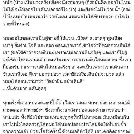
หนัก (บ้าง เป็นบางครั้ง) ยังคงนั่งรถนานๆ (ก็รถมันติด ออกไปไหน
ไม่ได้ จะให้ออกไปเต้นนอกรถรึไง บ้า) และยังคงไม่ไปว่ายน้ำ (สระ
น้ำในหมู่บ้านมันเน่าไง ว่ายไม่ลง แถมพ่อไม่ให้ขับรถด้วย จะให้ไป
ว่ายที่ไหนล่ะ)
หมอออโธของเราเป็นผู้ชายตี๋ ใส่แว่น เนิร์ดๆ สะอาดๆ พูดเสียง
เบาๆ ยิ้มง่าย ใจดี และตลก ตอนแรกเราก็เข้าใจว่าที่หมอกวนตีนใส่
เรา (ขอใช้คำว่ากวนตีนนะ เพราะหมอกวนตีนจริงๆ และเราก็ไม่รู้
จะใช้คำไหนแทนแล้ว) คงเป็นเพราะเรากวนตีนใส่หมอก่อน ซึ่งเรา
ก็ยอมรับว่าเรากวนตีนใส่หมอจริงๆ อาจจะเป็นเพราะเราแค้นจาก
วันแรกที่เจอ ที่เราบอกหมอว่า เวลายืนหรือเดินมันจะปวด แล้ว
หมอได้ตอบเรามาว่า “ก็อย่ายืน อย่าเดินสิ”
…นี่แค้นมาก แค้นสุดๆ
ทุกครั้งที่เจอ หมอจะแฮปปี้ ดี๊ด๊า ใส่เราเสมอ ทักทายอย่างอารมณ์ดี
ถามตลอดว่าหายยังๆ ซึ่งเราก็จะแกล้งหมอตลอดด้วยการตอบว่า
หายแล้ว ทั้งที่ยังไม่หาย แทบจะทุกครั้งที่ไปหาหมอ มันเหมือนกับ
เราไปนั่งโอดครวญใส่หมอ ให้หมอปลอบประโลมจิตใจที่บอบช้ำ
จากความเจ็บป่วยเรื้อรังครั้งนี้ ซึ่งหมอก็ทำได้ดี เราเคยคิดอยากจะ