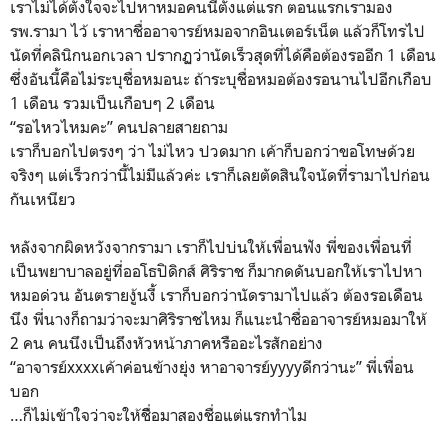
เราไม่ได้ตั้งใจจะไปหาหมอคนนี้ตั้งแต่แรก ตอนแรกเรามอง
รพ.รามา ไว้ เราหาชื่ออาจารย์หมอจากอินเตอร์เน็ต แล้วก็โทรไป
นัดที่คลินิกนอกเวลา ปรากฏว่านัดเร็วสุดที่ได้คือต้องรออีก 1 เดือน
ซึ่งอันนี้คือไม่ระบุชื่อหมอนะ ถ้าระบุชื่อหมอต้องรอนานไปอีกเกือบ
1 เดือน รวมเป็นเกือบๆ 2 เดือน
“รอไหวไหมคะ” คนปลายสายถาม
เราก็บอกไปตรงๆ ว่า ไม่ไหว ปวดมาก เค้าก็บอกว่าขอโทษด้วย
จริงๆ แต่เร็วกว่านี้ไม่มีแล้วค่ะ เราก็เลยตัดสินใจนัดที่รามาไปก่อน
กันเหนียว
หลังจากผิดหวังจากรามา เราก็ไปบ่นให้เพื่อนฟัง พี่ของเพื่อนที่
เป็นพยาบาลอยู่ที่ออโธปิดิกส์ ศิริราช ก็มากดดันบอกให้เราไปหา
หมอด่วน อันตรายงู้นงี้ เราก็บอกว่านัดรามาไปแล้ว ต้องรอเดือน
นึง พี่นางก็ถามว่าจะมาศิริราชไหม ก็แนะนำชื่ออาจารย์หมอมาให้
2 คน คนนึงเป็นถึงหัวหน้าภาคหรืออะไรสักอย่าง
“อาจารย์xxxxเค้าค่อนข้างยุ่ง หาอาจารย์yyyyดีกว่านะ” พี่เพื่อน
บอก
…ก็ไม่เข้าใจว่าจะให้ชื่ิอมาสองชื่อแต่แรกทำไม