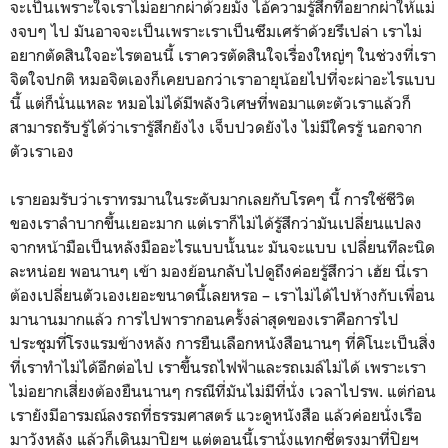
จะเป็นเพราะใจเราไม่อยากผ่าด้วยมั้ง ไอ้ความรู้สึกที่อยากผ่าให้แม่
งจบๆ ไป มันอาจจะเป็นเพราะเราเป็นซึมเศร้าด้วยรึเปล่า เราไม่
อยากตัดสินใจอะไรตอนนี้ เราควรตัดสินใจเรื่องใหญ่ๆ ในช่วงที่เรา
จิตใจปกติ หมอจิตเองก็เคยบอกว่าเราอายุน้อยไปที่จะผ่าอะไรแบบ
นี้ แต่ก็นั่นแหละ หมอไม่ได้มีพลังวิเศษที่พอมาแตะตัวเราแล้วก็
สามารถรับรู้ได้ว่าเรารู้สึกยังไง เจ็บปวดยังไง ไม่มีใครรู้ นอกจาก
ตัวเราเอง
เรายอมรับว่าเราทรมานในระดับมากเลยกับโรคๆ นี้ การใช้ชีวิต
ของเราลำบากขึ้นเยอะมาก แต่เราก็ไม่ได้รู้สึกว่ามันเปลี่ยนแปลง
จากหน้ามือเป็นหลังมืออะไรแบบนั้นนะ มันจะแบบ เปลี่ยนทีละนิด
ละหน่อย พอนานๆ เข้า มองย้อนกลับไปดูถึงค่อยรู้สึกว่า เฮ้ย นี่เรา
ต้องเปลี่ยนตัวเองเยอะขนาดนี้เลยหรอ – เราไม่ได้ไปห้างกับเพื่อน
มานานมากแล้ว การไปพารากอนครั้งล่าสุดของเราคือการไป
ประชุมที่โรงแรมข้างหลัง การยืนเลือกหนังสือนานๆ ที่คิโนะเป็นสิ่ง
ที่เราทำไม่ได้อีกต่อไป เราขึ้นรถไฟฟ้าและรถเมล์ไม่ได้ เพราะเรา
ไม่อยากเสี่ยงต้องยืนนานๆ กรณีที่มันไม่มีที่นั่ง เวลาไปรพ. แต่ก่อน
เรายังมีอารมณ์ลงรถที่ธรรมศาสตร์ แวะดูหนังสือ แล้วค่อยนั่งเรือ
มาวังหลัง แล้วก็เดินมาปิยฯ แต่ตอนนี้เรานั่งแทกซี่ตรงมาที่ปิยฯ