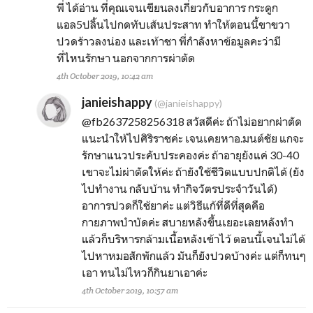
พี่ ได้อ่าน ที่คุณเจนเขียนลงเกี่ยวกับอาการ กระดูก
แอล5ปลิ้นไปกดทับเส้นประสาท ทำให้ตอนนี้ขาขวา
ปวดร้าวลงน่อง และเท้าชา พี่กำลังหาข้อมูลคะว่ามี
ที่ไหนรักษา นอกจากการผ่าตัด
4th October 2019, 10:42 am
janieishappy
(@janieishappy)
@fb2637258256318
สวัสดีค่ะ ถ้าไม่อยากผ่าตัด
แนะนำให้ไปศิริราชค่ะ เจนเคยหาอ.มนต์ชัย แกจะ
รักษาแนวประคับประคองค่ะ ถ้าอายุยังแค่ 30-40
เขาจะไม่ผ่าตัดให้ค่ะ ถ้ายังใช้ชีวิตแบบปกติได้ (ยัง
ไปทำงาน กลับบ้าน ทำกิจวัตรประจำวันได้)
อาการปวดก็ใช้ยาค่ะ แต่วิธีแก้ที่ดีที่สุดคือ
กายภาพบำบัดค่ะ สบายหลังขึ้นเยอะเลยหลังทำ
แล้วก็บริหารกล้ามเนื้อหลังเข้าไว้ ตอนนี้เจนไม่ได้
ไปหาหมอสักพักแล้ว มันก็ยังปวดบ้างค่ะ แต่ก็ทนๆ
เอา ทนไม่ไหวก็กินยาเอาค่ะ
4th October 2019, 10:57 am