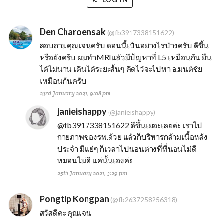
Den Charoensak
(@fb3917338151622)
สอบถามคุณเจนครับ ตอนนี้เป็นอย่างไรบ้างครับ ดีขึ้น
หรือยังครับ ผมทำMRIแล้วมีปัญหาที่ L5 เหมือนกัน ยืน
ได้ไม่นาน เดินได้ระยะสั้นๆ คิดไว้จะไปหา อ.มนต์ชัย
เหมือนกันครับ
23rd January 2021, 9:08 pm
janieishappy
(@janieishappy)
@fb3917338151622
ดีขึ้นเยอะเลยค่ะ เราไป
กายภาพของรพ.ด้วย แล้วก็บริหารกล้ามเนื้อหลัง
ประจำ มีแย่ๆ ก็เวลาไปนอนต่างที่ที่นอนไม่ดี
หมอนไม่ดี แค่นั้นเองค่ะ
25th January 2021, 3:29 pm
Pongtip Kongpan
(@fb2637258256318)
สวัสดีคะ คุณเจน