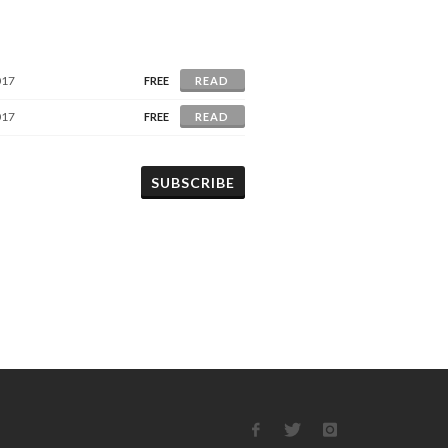
017
FREE
READ
017
FREE
READ
SUBSCRIBE