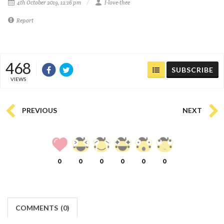
4th October 2019, 12:16 pm
I-love-thee
Report
468
SUBSCRIBE
VIEWS
PREVIOUS
NEXT
0
0
0
0
0
0
COMMENTS
(
0)