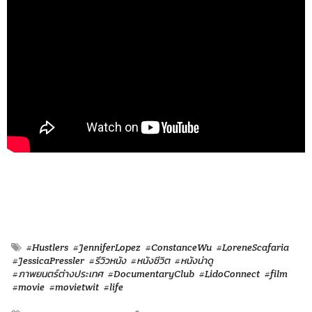
#Hustlers
#JenniferLopez
#ConstanceWu
#LoreneScafaria
#JessicaPressler
#รีวิวหนัง
#หนังชีวิต
#หนังน่าดู
#ภาพยนตร์ต่างประเทศ
#DocumentaryClub
#LidoConnect
#film
#movie
#movietwit
#life