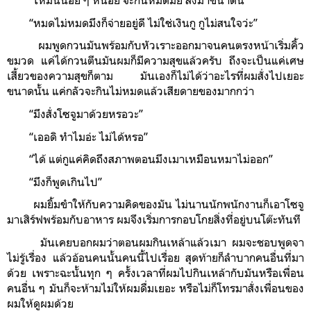
“หมดไม่หมดมึงก็จ่ายอยู่ดี ไม่ใช่เงินกู กูไม่สนใจว่ะ”
ผมพูดกวนมันพร้อมกับหัวเราะออกมาจนคนตรงหน้าเริ่มคิ้ว
ขมวด แค่ได้กวนตีนมันผมก็มีความสุขแล้วครับ ถึงจะเป็นแค่เศษ
เสี้ยวของความสุขก็ตาม มันเองก็ไม่ได้ว่าอะไรที่ผมสั่งไปเยอะ
ขนาดนั้น แค่กลัวจะกินไม่หมดแล้วเสียดายของมากกว่า
“มึงสั่งโซจูมาด้วยหรอวะ”
“เออดิ ทำไมอ่ะ ไม่ได้หรอ”
“ได้ แต่กูแค่คิดถึงสภาพตอนมึงเมาเหมือนหมาไม่ออก”
“มึงก็พูดเกินไป”
ผมยิ้มขำให้กับความคิดของมัน ไม่นานนักพนักงานก็เอาโซจู
มาเสิร์ฟพร้อมกับอาหาร ผมจึงเริ่มการกอบโกยสิ่งที่อยู่บนโต๊ะทันที
มันเคยบอกผมว่าตอนผมกินเหล้าแล้วเมา ผมจะชอบพูดจา
ไม่รู้เรื่อง แล้วอ้อนคนนั้นคนนี้ไปเรื่อย สุดท้ายก็ลำบากคนอื่นที่มา
ด้วย เพราะฉะนั้นทุก ๆ ครั้งเวลาที่ผมไปกินเหล้ากับมันหรือเพื่อน
คนอื่น ๆ มันก็จะห้ามไม่ให้ผมดื่มเยอะ หรือไม่ก็โทรมาสั่งเพื่อนของ
ผมให้ดูผมด้วย