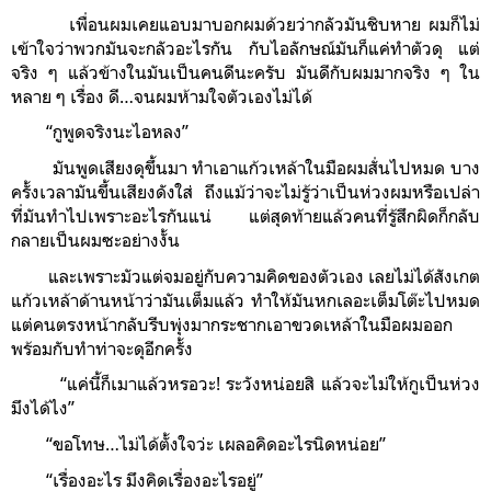
เพื่อนผมเคยแอบมาบอกผมด้วยว่ากลัวมันชิบหาย ผมก็ไม่
เข้าใจว่าพวกมันจะกลัวอะไรกัน กับไอลักษณ์มันก็แค่ทำตัวดุ แต่
จริง ๆ แล้วข้างในมันเป็นคนดีนะครับ มันดีกับผมมากจริง ๆ ใน
หลาย ๆ เรื่อง ดี…จนผมห้ามใจตัวเองไม่ได้
“กูพูดจริงนะไอหลง”
มันพูดเสียงดุขึ้นมา ทำเอาแก้วเหล้าในมือผมสั่นไปหมด บาง
ครั้งเวลามันขึ้นเสียงดังใส่ ถึงแม้ว่าจะไม่รู้ว่าเป็นห่วงผมหรือเปล่า
ที่มันทำไปเพราะอะไรกันแน่ แต่สุดท้ายแล้วคนที่รู้สึกผิดก็กลับ
กลายเป็นผมซะอย่างงั้น
และเพราะมัวแต่จมอยู่กับความคิดของตัวเอง เลยไม่ได้สังเกต
แก้วเหล้าด้านหน้าว่ามันเต็มแล้ว ทำให้มันหกเลอะเต็มโต๊ะไปหมด
แต่คนตรงหน้ากลับรีบพุ่งมากระชากเอาขวดเหล้าในมือผมออก
พร้อมกับทำท่าจะดุอีกครั้ง
“แค่นี้ก็เมาแล้วหรอวะ! ระวังหน่อยสิ แล้วจะไม่ให้กูเป็นห่วง
มึงได้ไง”
“ขอโทษ…ไม่ได้ตั้งใจว่ะ เผลอคิดอะไรนิดหน่อย”
“เรื่องอะไร มึงคิดเรื่องอะไรอยู่”