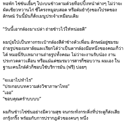
หอพัก ไข่ข้นเยิ้มๆ โปะบนข้าวตามด้วยท็อปปิ้งหน้าต่างๆ ไม่ว่าจะ
ผัดเขียวหวานไก่ ซี่โครงหมูอบสอด หรือต้มยำกุ้งของโปรดของ
ลักษณ์ วันนี้มันก็สั่งเมนูประจำเหมือนเดิม
“วันนี้เอากล้องมาเปล่า ถ่ายข้าวไว้ให้หน่อยดิ”
ผมบุ้ยใบ้เป็นทางกระเป๋ากล้องสีดำข้างตัวเพื่อน ลักษณ์อยู่ชมรม
ถ่ายรูปของมหาลัยและเรียกได้ว่าเป็นตากล้องมือหนึ่งของคณะก็ว่า
ได้ หมอนี่รับเหมางานถ่ายรูปทั้งคณะ ไม่ว่าจะงานรับน้อง งาน
ประกวดดาวเดือน หรือแม้แต่ชมรมวารสารก็ชอบวาน ผมเอง ใน
ฐานะคนใกล้ตัวก็ชอบใช้บริการมัน (ฟรี) บ่อยๆ
“จะเอาไปทำไร”
“ประกอบบทความส่งวิชาภาษาไทย”
“เออ”
“ขอบคุณคร้าบบบบ”
ผมกินข้าวไข่ข้นอย่างมีความสุข จนกระทั่งกระดิ่งที่ประตูก็ส่งเสีย
งกรุ๊งกริ๊ง พร้อมกับการปรากฎตัวของคนๆ หนึ่ง