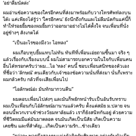
‘อย่าลืมนัดล่ะ’
ผมอ่านข้อความของใครอีกคนที่ส่งมาพร้อมกับวางโทรศัพท์ลงบน
โต๊ะ แค่เพียงได้รู้ว่า ‘ใครอีกคน’ ยังนึกถึงกันและไม่ลืมนัดกันแค่นี้ก็
ทำให้รอยยิ้มของผมยิ้มกว่าออกมาอย่างไม่ได้ตั้งใจ จนเพื่อนที่นั่ง
อยู่ข้างๆ สังเกตได้
“เป็นอะไรของมึงวะ ไอหลง”
ผมเกือบหุบยิ้มแทบไม่ทัน ทันทีที่เพื่อนเอ่ยถามขึ้นมา จริง ๆ
แล้วเรื่องกับเรื่องแบบนี้ ผมไม่สามารถบอกความในใจกับเพื่อนคน
อื่นได้หรอกครับว่าผม…ไอ ‘หลง’ คนนี้ ชอบเพื่อนสนิทของตัวเอง
ที่ชื่อว่า ‘ลักษณ์’ คนเดียวกับเจ้าของข้อความนั่นที่ส่งมา นั่นก็เพราะ
ผมกลัวครับ กลัวที่จะเสียเพื่อนไป
“ไอลักษณ์อ่ะ มันทักมากวนตีน”
ผมตอบเพื่อนไปส่งๆ และมันก็พยักหน้ารับเป็นอันรับทราบ
ผมเป็นเพื่อนกับไอ้ลักษณ์มานานแล้วครับ ตั้งแต่สมัย ม.ปลาย จน
ตอนนี้พวกเราเข้าช่วงวัยมหาลัยแล้ว เราก็ยังสนิทกันอยู่ ด้วยความ
ที่ชีวิตผมมีแต่มันมาตลอด จนมันเกิดเป็นนิสัย เกิดเป็นความ
เคยชิน และที่สำคัญ…เกิดเป็นความรัก…ข้างเดียว
“กูว่าละ พวกมึงสองคนแม่งตัวติดกันชิบหาย อย่างกับผัวเมีย