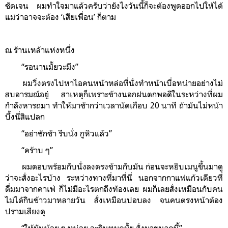
ชัดเจน ผมทำใจมาแล้วครับว่ายังไงวันนี้ก็จะต้องพูดออกไปให้ได้
แม่ว่าอาจจะต้อง ‘เสียเพื่อน’ ก็ตาม
ณ ร้านเหล้าแห่งหนึ่ง
“รอนานมั้ยวะมึง”
ผมวิ่งตรงไปหาไอคนหน้าหล่อที่นั่งทำหน้าเบื่อหน่ายอย่างไม่
สบอารมณ์อยู่ สาเหตุก็เพราะข้างนอกฝนตกพอดีในระหว่างที่ผม
กำลังหารถมา ทำให้มาช้ากว่าเวลานัดเกือบ 20 นาที ถ้ามันไม่หน้า
บึ้งนี่สิแปลก
“อย่าชักช้า รีบนั่ง กูหิวแล้ว”
“คร้าบ ๆ”
ผมตอบพร้อมกับนั่งลงตรงข้ามกับมัน ก่อนจะหยิบเมนูขึ้นมาดู
ว่าจะสั่งอะไรบ้าง ระหว่างทางที่มาที่นี่ นอกจากกาแฟแก้วเดียวที่
ดื่มมาจากคาเฟ่ ก็ไม่มีอะไรตกถึงท้องเลย ผมก็เลยสั่งเหมือนกับคน
ไม่ได้กินข้าวมาหลายวัน สั่งเหมือนปอบลง จนคนตรงหน้าต้อง
ปรามเสียงดุ
“ให้มันน้อย ๆ หน่อย จะกินหมดมั้ย สั่งมาขนาดนี้”