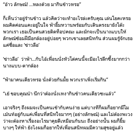
“อ้าว ลักษณ์! ...หลงด้วย มากินข้าวหรอ”
ก็เห็นว่าอยู่ร้านข้าว แล้วคิดว่าจะทำอะไรล่ะครับคุณ เล่นโยคะหรอ
ผมคิดค่อนแคะอยู่ในใจ ฟ้ายิ้มหวานพร้อมกับเดินตรงมายังโต๊ะ
พวกเรา เธอเป็นคนสวยติดท็อปคณะ และมักจะเป็นนางแบบให้
ลักษณ์ซ้อมฝีมือกล้องอยู่บ่อยๆ พวกเขาเลยสนิทกัน ส่วนผมรู้จักเธอ
แค่ชื่อและ ‘ข่าวลือ’
‘ข่าวลือ’ ว่าฟ้า...กับไอ้เพื่อนนั่งหัวโด่คนนี้จะมีอะไรลึกซึ้งมากกว่า
นางแบบ-ตากล้อง
“ฟ้ามาคนเดียวหรอ นั่งด้วยกันมั้ย พวกเราเพิ่งเริ่มกิน”
“เย้ ขอบคุณน้า นึกว่าต้องนั่งเหงากินข้าวคนเดียวซะแล้ว”
เอาจริงๆ ถึงผมจะเป็นคนเข้ากับคนง่าย แต่บางทีก็ผมก็อยากมีโม
เม้นท์อยู่กับแค่เพื่อนที่สนิทใจมากๆ (อย่างลักษณ์) และไม่ต้องพะวง
ว่าจะต้องหาเรื่องอะไรมาคุยดีเหมือนกันนะ ถึงอย่างนั้น ผมก็ยิ้ม
บางๆ ให้ฟ้า ยังไงผมก็อยากให้เพื่อนสนิทผมมีความสุขอยู่แล้ว