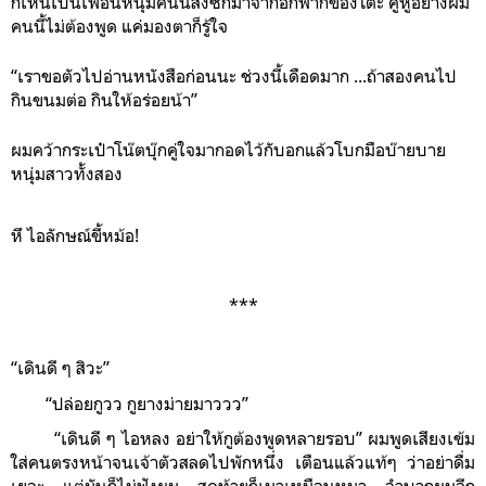
ก็เห็นเป็นเพื่อนหนุ่มคนนี้ส่งซิกมาจากอีกฟากของโต๊ะ คู่หูอย่างผม
คนนี้ไม่ต้องพูด แค่มองตาก็รู้ใจ
“เราขอตัวไปอ่านหนังสือก่อนนะ ช่วงนี้เดือดมาก ...ถ้าสองคนไป
กินขนมต่อ กินให้อร่อยน้า”
ผมคว้ากระเป๋าโน๊ตบุ๊กคู่ใจมากอดไว้กับอกแล้วโบกมือบ๊ายบาย
หนุ่มสาวทั้งสอง
หึ ไอลักษณ์ขี้หม้อ!
***
“เดินดี ๆ สิวะ”
“ปล่อยกูวว กูยางม่ายมาววว”
“เดินดี ๆ ไอหลง อย่าให้กูต้องพูดหลายรอบ” ผมพูดเสียงเข้ม
ใส่คนตรงหน้าจนเจ้าตัวสลดไปพักหนึ่ง เตือนแล้วแท้ๆ ว่าอย่าดื่ม