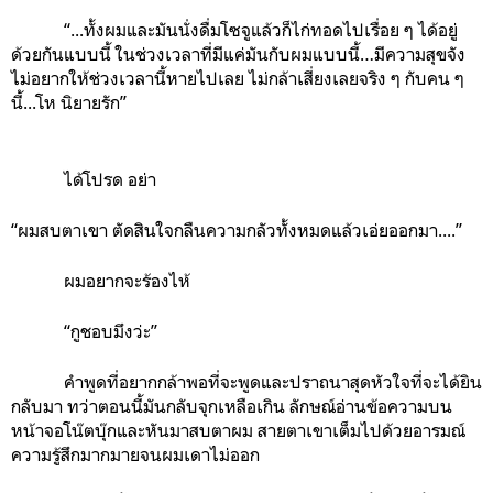
“...ทั้งผมและมันนั่งดื่มโซจูแล้วก็ไก่ทอดไปเรื่อย ๆ ได้อยู่
ด้วยกันแบบนี้ ในช่วงเวลาที่มีแค่มันกับผมแบบนี้…มีความสุขจัง
ไม่อยากให้ช่วงเวลานี้หายไปเลย ไม่กล้าเสี่ยงเลยจริง ๆ กับคน ๆ
นี้...โห นิยายรัก”
ได้โปรด อย่า
“ผมสบตาเขา ตัดสินใจกลืนความกลัวทั้งหมดแล้วเอ่ยออกมา....”
ผมอยากจะร้องไห้
“กูชอบมึงว่ะ”
คำพูดที่อยากกล้าพอที่จะพูดและปราถนาสุดหัวใจที่จะได้ยิน
กลับมา ทว่าตอนนี้มันกลับจุกเหลือเกิน ลักษณ์อ่านข้อความบน
หน้าจอโน๊ตบุ๊กและหันมาสบตาผม สายตาเขาเต็มไปด้วยอารมณ์
ความรู้สึกมากมายจนผมเดาไม่ออก