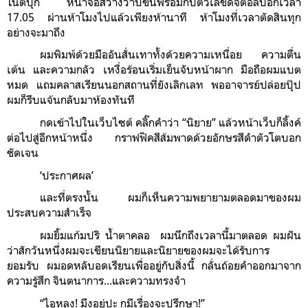
โน้ตบุ๊ก หน้าจอสว่างวาบขึ้นพร้อมกับตัวเลขดิจิตอลบอกเวลา
17.05 ผ่านห้าโมงไปแล้วเพียงห้านาที ห้าโมงที่เวลาตัดสินทุก
อย่างจะมาถึง
ผมพิมพ์ด้วยมืออันสั่นเทาทั้งด้วยความเหนื่อย ความตื่น
เต้น และความกลัว เหงื่อร้อนเริ่มเย็นจับหน้าผาก มือถือผมแบต
หมด แถมคลาสเรียนนอกสถานที่ยังเลิกเลท พออาจารย์ปล่อยปุ๊ป
ผมก็รีบแจ้นกลับมาห้องทันที
กดเข้าไปในเว็บไซต์ คลิ๊กคำว่า “นิยาย” แล้วหน้าเว็บก็ลิ้งค์
ต่อไปสู่อีกหน้าหนึ่ง กราฟฟิคสีส้มพาดด้วยอักษรสีดำตัวโตบอก
ชัดเจน
‘ประกาศผล’
และที่ตรงนั้น ผมก็เห็นความพยายามตลอดมาของผม
ประสบความสำเร็จ
ผมยิ้มแก้มปริ น้ำตาคลอ ผมนึกถึงเวลานี้มาตลอด ผมฝัน
ว่าสักวันหนึ่งผมจะเขียนนิยายและนิยายของผมจะได้รับการ
ยอมรับ ผมอดหลับอดเรียนเพื่ออยู่กับสิ่งนี้ กลั่นถ้อยคำออกมาจาก
ความรู้สึก จินตนาการ...และความทรงจำ
“ไอหลง! มึงอยู่ปะ กูมีเรื่องจะปรึกษา!”