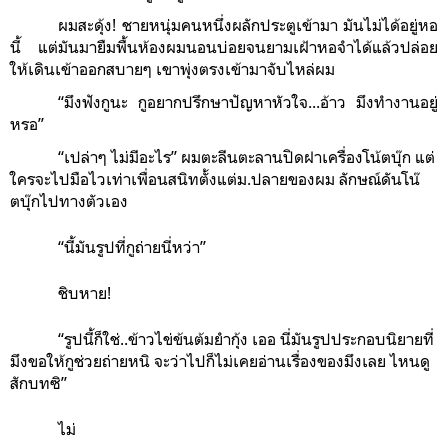
ผมสะดุ้ง! ชายหนุ่มคนหนึ่งผลักประตูเข้ามา มันไม่ได้อยู่หอ
นี้ แต่มันมายืมพื้นห้องผมนอนบ่อยจนยามเฝ้าหอจำได้แล้วปล่อย
ให้เดินเข้าออกสบายๆ เขาพุ่งตรงเข้ามาจับไหล่ผม
“มึงฟังกูนะ กูอยากปรึกษาปัญหาหัวใจ...อ้าว มึงทำงานอยู่
หรอ”
“เปล่าๆ ไม่มีอะไร” ผมตะลีนตะลานปิดฝาเครื่องโน้ตบุ๊ก แต่
ใครจะไปมือไวเท่าเพื่อนสนิทตั้งแต่ม.ปลายของผม ลักษณ์ดันโน๊
ตบุ๊กไปทางตัวเอง
“นี้มันรูปที่กูถ่ายนี่หว่า”
ชิบหาย!
“รูปนี้ก็ใช่..ข้าวไข่ข้นต้มยำกุ้ง เออ นี่มันรูปประกอบนิยายที่
มึงขอให้กูช่วยถ่ายหนิ จะว่าไปก็ไม่เคยอ่านเรื่องของมึงเลย ไหนดู
สักบทซิ”
ไม่