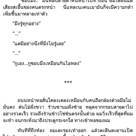
“ชอบมึง..” มันหลบสายตาหันหน้าไปทางอื่น ผมได้ยินแต่
เสียงสะอื้นของคนตรงหน้า นี่แหละนะคนเมามันก็จะมีความกล้า
เพิ่มขึ้นมาหลายเท่าตัว
“มึงรู้ทุกอย่าง”
“…”
“แต่มีอย่างนึงที่มึงไม่รู้เลย”
“…”
“กูเอง...กูชอบมึงเหมือนกันไอหลง”
***
ถนนหน้าหอสั่นโคลงเคลงเหมือนกับคนถือกล้องด้วยมือไม่
มั่นคง ต้นไม้ฝั่่งขวา ร้านชานมฝั่งซ้าย หลุดจากกรอบสายตาไป
อย่างรวดเร็ว รวมถึงร้านข้าวไข่ข้นตรงนั้นด้วย ผมวิ่งเร็วที่สุดที่ผม
จะทำ จนกระทั่งมาถึงประตูกระจกใส ทางเข้าหอของผม
ทันทีท่ี่ถึงห้อง ผมเตะรองเท้าออก แล้วตะลีนตะลานเปิด