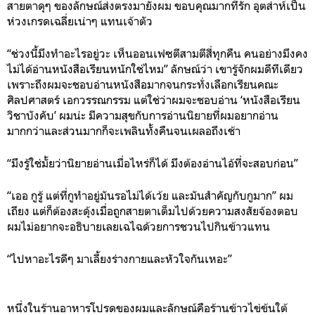
สายตาดุๆ ของลักษณ์ส่งตรงมายังผม ขอบคุณมากที่รัก อุตส่าห์เป็น
ห่วงเกรดเฉลี่ยเน่าๆ แทนเจ้าตัว
“ช่วงนี้มึงทำอะไรอยู่วะ เห็นออนเฟซตีสามตีสี่ทุกคืน คนอย่างมึงคง
ไม่ได้อ่านหนังสือเรียนหนักใช่ไหม” ลักษณ์ว่า เขารู้จักผมดีทีเดียว
เพราะถึงผมจะชอบอ่านหนังสือมากจนกระทั่งเลือกเรียนคณะ
ศิลปศาสตร์ เอกวรรณกรรม แต่ใช่ว่าผมจะชอบอ่าน ‘หนังสือเรียน
วิชาบังคับ’ ผมน่ะ มีความสุขกับการอ่านนิยายที่ผมอยากอ่าน
มากกว่าและส่วนมากก็จะเพลินทั้งคืนจนเผลอถึงเช้า
“มึงรู้ใช่มั้ยว่านิยายอ่านเมื่อไหร่ก็ได้ มึงต้องอ่านไอ้ที่จะสอบก่อน”
“เออ กูรู้ แต่ที่กูทำอยู่มันรอไม่ได้เว้ย และมันสำคัญกับกูมาก” ผม
เถียง แต่ก็ต้องสะดุ้งเมื่อถูกสายตาเต็มไปด้วยความสงสัยจ้องตอบ
ผมไม่อยากจะอธิบายเลยเฉไฉด้วยการชวนไปกินข้าวแทน
“ไปหาอะไรดีๆ มาเลี้ยงร่างกายและหัวใจกันเหอะ”
หนึ่งในร้านอาหารโปรดของผมและลักษณ์คือร้านข้าวไข่ข้นใต้