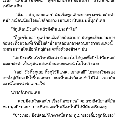
เยอะ แต่มันก็ไม่ฟังผม สุดท้ายก็เมาเหมือนหมา ลำบากผมอีก
เหมือนเดิม
“มึงอ่า ด่ากูตลอดเลย” มันเริ่มพูดเสียงยานคางพร้อมกับทำ
หน้าเหมือนน้อยใจอะไรสักอย่าง เมาแล้วเป็นแบบนี้ทุกทีเลย
“ก็กูเตือนมึงแล้ว แล้วมึงกินเยอะทำไม”
“ก็กูเครียดอ่า กูเครียดเมิงด้ายยินม้ายย” มันพูดเสียงยานคาง
ก่อนจะทิ้งตัวลงที่เก้าอี้ไม้สำน้ำตาลอ่อนกลางสวนสาธารณะแห่งนี้
ผมถอนหายใจเฮือกใหญ่ก่อนจะทิ้งตัวลงข้าง ๆ มัน
“อ่ะ มึงเครียดไรไหนมึงเล่า ถ้าเล่าไม่ได้กูจะทิ้งมึงไว้นี่แหละ”
ผมแกล้งทำเป็นขู่มัน แต่เหมือนคนตรงหน้าโมโหจริงแฮะ
“เออ!! มึงทิ้งกูเลย ทิ้งกูไว้นี่แหละ เอาเลย!!” ไอหลงเริ่มงอแง
ตาทั้งคู่เริ่มจะมีน้ำรื้นออกมา ผมเห็นแล้วก็แอบขำไม่ได้ เวลามัน
เมานี่โคตรน่ารักเลย…ใช่
น่ารักชิบหายเลย
“สรุปมึงเครียดอะไร เรื่องนิยายหรอ” ผมถามถึงนิยายที่มัน
ชอบพูดถึงบ่อย ๆ บางทีอาจจะเป็นเรื่องนั้นก็ได้ที่มันเครียดอยู่
“ช่างเหอะ มึงปล่อยก็ไว้ตรงนี้แหละ กูเมาเองเดี๋ยวกูกลับเอง”