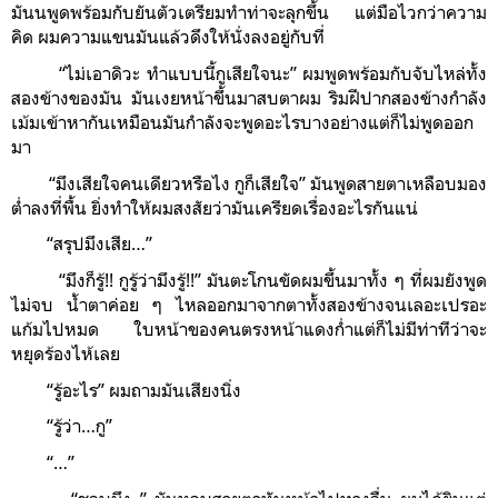
มันนพูดพร้อมกับยันตัวเตรียมทำท่าจะลุกขึ้น แต่มือไวกว่าความ
คิด ผมความแขนมันแล้วดึงให้นั่งลงอยู่กับที่
“ไม่เอาดิวะ ทำแบบนี้กูเสียใจนะ” ผมพูดพร้อมกับจับไหล่ทั้ง
สองข้างของมัน มันเงยหน้าขึ้นมาสบตาผม ริมฝีปากสองข้างกำลัง
เม้มเข้าหากันเหมือนมันกำลังจะพูดอะไรบางอย่างแต่ก็ไม่พูดออก
มา
“มึงเสียใจคนเดียวหรือไง กูก็เสียใจ” มันพูดสายตาเหลือบมอง
ต่ำลงที่พื้น ยิ่งทำให้ผมสงสัยว่ามันเครียดเรื่องอะไรกันแน่
“สรุปมึงเสีย…”
“มึงก็รู้!! กูรู้ว่ามึงรู้!!” มันตะโกนขัดผมขึ้นมาทั้ง ๆ ที่ผมยังพูด
ไม่จบ น้ำตาค่อย ๆ ไหลออกมาจากตาทั้งสองข้างจนเลอะเปรอะ
แก้มไปหมด ใบหน้าของคนตรงหน้าแดงก่ำแต่ก็ไม่มีท่าทีว่าจะ
หยุดร้องไห้เลย
“รู้อะไร” ผมถามมันเสียงนิ่ง
“รู้ว่า…กู”
“…”