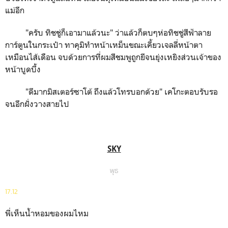
แม่อีก
"
ครับ ทิชชู่ก็เอามาแล้วนะ" ว่าแล้วก็ตบๆห่อทิชชู่สีฟ้าลาย
การ์ตูนในกระเป๋า ทาคุมิทำหน้าเหม็นขณะเคี้ยวเจลลี่หน้าตา
เหมือนไส้เดือน จบด้วยการที่ผมสีชมพูถูกยีจนยุ่งเหยิงส่วนเจ้าของ
หน้าบูดบึ้ง
"
ดีมากมิสเตอร์ซาโต้ ถึงแล้วโทรบอกด้วย" เคโกะตอบรับรอ
จนอีกฝั่งวางสายไป
SKY
พุธ
17.12
พี่เห็นน้ำหอมของผมไหม