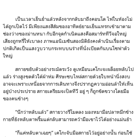
เป็นเวลาเย็นย่ำแล้วหลังจากกลับมาถึงคอนโด ไฟในห้องไม่
ได้ถูกเปิดไว้ มีเพียงแสงสีส้มของอาทิตย์ยามเย็นแทรกเข้ามาตาม
ช่องว่างของม่านหนา กับอีกจุดกำเนิดแสงคือสมาร์ททีวีจอใหญ่
เสียงถูกหรี่ให้เบาลง ภาพแอนิเมชันสองมิติยังคงดำเนินเรื่องตาม
ปกติเกิดเป็นแสงวูบวาบกระทบบนร่างที่นั่งเบียดกันบนโซฟาตัว
ใหญ่
สกายขยับตัวอย่างระมัดระวัง ดูเหมือนเคโกะจะผล็อยหลับไป
แล้ว ร่างสูงขดตัวใต้ผ้าห่ม ศีรษะซบไหล่สกายด้วยใบหน้านิ่งสงบ
อาจจะเพราะเหนื่อยจากการเดินทางจึงปรากฏความอ่อนล้าให้เห็น
อยู่บ้างประปราย สกายเตรียมจะปิดทีวี อยู่ ๆ ก็ถูกขัดขวางโดยมือ
ของคนข้างๆ
“
นึกว่าหลับแล้ว
”
สกายวางรีโมตลง มองหมามือปลาหมึกข้าง
กายที่ยังหลับตาพริ้มแต่กลับสามารถคว้ามือเขาไว้ได้อย่างแม่นยำ
“
ก็แค่หลับตาเฉยๆ
”
เคโกะจับมือสกายไว้อยู่อย่างนั้น ก่อนใช้