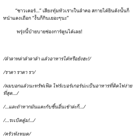
“
ชาวเดอร์...
”
เสียงทุ้มหัวเราะในลำคอ สกายได้ยินดังนั้นก็
หน้าแดงเถือก
“
งั้นก็กินเยอะๆนะ
”
พรุ่งนี้บ๊ายบายช่องการ์ตูนได้เลย
!
/
ล้าลาหล่าล้าลาล้า แล้วอาหารได้หรือยังฮะ
!/
/
ราดา ราดา รา
/
/
ผมบอกแล้วนะทรัฟเฟิล ไฟร์เบอร์เกอร์น่ะเป็นอาหารที่ติดไฟง่าย
ที่สุด
…/
/
...และถ้าหากมันแตะกับชิ้นอื่นเข้าล่ะก็
…/
/…
ระเบิดตู้ม
!.../
/
ครัวพังหมด
/