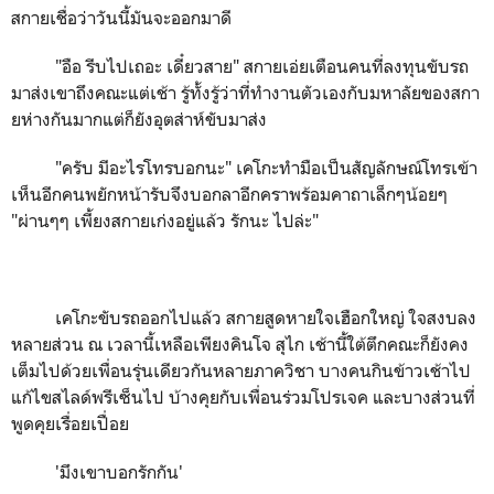
สกายเชื่อว่าวันนี้มันจะออกมาดี
"
อือ รีบไปเถอะ เดี๋ยวสาย" สกายเอ่ยเตือนคนที่ลงทุนขับรถ
มาส่งเขาถึงคณะแต่เช้า รู้ทั้งรู้ว่าที่ทำงานตัวเองกับมหาลัยของสกา
ยห่างกันมากแต่ก็ยังอุตส่าห์ขับมาส่ง
"
ครับ มีอะไรโทรบอกนะ" เคโกะทำมือเป็นสัญลักษณ์โทรเข้า
เห็นอีกคนพยักหน้ารับจึงบอกลาอีกคราพร้อมคาถาเล็กๆน้อยๆ
"ผ่านๆๆ เพี้ยงสกายเก่งอยู่แล้ว รักนะ ไปล่ะ"
เคโกะขับรถออกไปแล้ว สกายสูดหายใจเฮือกใหญ่ ใจสงบลง
หลายส่วน ณ เวลานี้เหลือเพียงคินโจ สุไก เช้านี้ใต้ตึกคณะก็ยังคง
เต็มไปด้วยเพื่อนรุ่นเดียวกันหลายภาควิชา บางคนกินข้าวเช้าไป
แก้ไขสไลด์พรีเซ็นไป บ้างคุยกับเพื่อนร่วมโปรเจค และบางส่วนที่
พูดคุยเรื่อยเปื่อย
'
มึงเขาบอกรักกัน
'