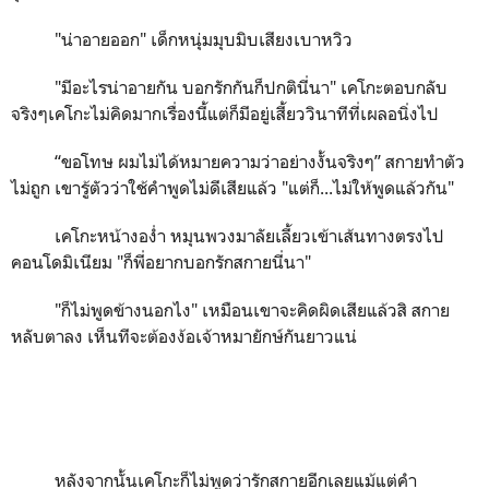
"
น่าอายออก"
เด็กหนุ่มมุบมิบเสียงเบาหวิว
"
มีอะไรน่าอายกัน บอกรักกันก็ปกตินี่นา"
เคโกะตอบกลับ
จริงๆเคโกะไม่คิดมากเรื่องนี้แต่ก็มีอยู่เสี้ยววินาทีที่เผลอนิ่งไป
“
ขอโทษ ผมไม่ได้หมายความว่าอย่างงั้นจริงๆ
”
สกายทำตัว
ไม่ถูก เขารู้ตัวว่าใช้คำพูดไม่ดีเสียแล้ว
"
แต่ก็...ไม่ให้พูดแล้วกัน"
เคโกะหน้างอง่ำ หมุนพวงมาลัยเลี้ยวเข้าเส้นทางตรงไป
คอนโดมิเนียม
"
ก็พี่อยากบอกรักสกายนี่นา"
"
ก็ไม่พูดข้างนอกไง"
เหมือนเขาจะคิดผิดเสียแล้วสิ สกาย
หลับตาลง เห็นทีจะต้องง้อเจ้าหมายักษ์กันยาวแน่
หลังจากนั้นเคโกะก็ไม่พูดว่ารักสกายอีกเลยแม้แต่คำ