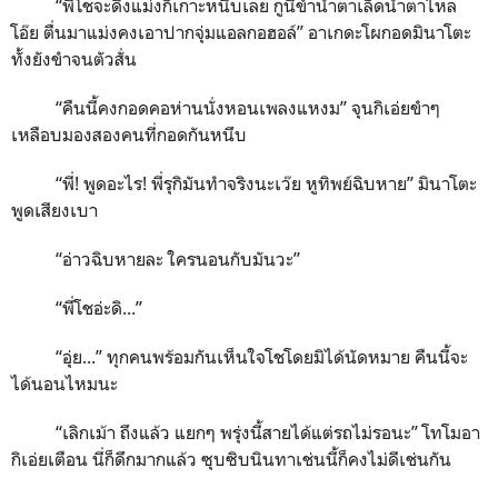
“
พี่โชจะดึงแม่งก็เกาะหนึบเลย กูนี่ขำน้ำตาเล็ดน้ำตาไหล
โอ๊ย ตื่นมาแม่งคงเอาปากจุ่มแอลกอฮอล์
”
อาเกดะโผกอดมินาโตะ
ทั้งยังขำจนตัวสั่น
“
คืนนี้คงกอดคอห่านนั่งหอนเพลงแหงม
”
จุนกิเอ่ยขำๆ
เหลือบมองสองคนที่กอดกันหนึบ
“
พี่! พูดอะไร! พี่รุกิมันทำจริงนะเว๊ย หูทิพย์ฉิบหาย
”
มินาโตะ
พูดเสียงเบา
“
อ่าวฉิบหายละ ใครนอนกับมันวะ
”
“
พี่โชอ่ะดิ...
”
“
อุ่ย...
”
ทุกคนพร้อมกันเห็นใจโชโดยมิได้นัดหมาย คืนนี้จะ
ได้นอนไหมนะ
“
เลิกเม้า ถึงแล้ว แยกๆ พรุ่งนี้สายได้แต่รถไม่รอนะ
”
โทโมอา
กิเอ่ยเตือน นี่ก็ดึกมากแล้ว ซุบซิบนินทาเช่นนี้ก็คงไม่ดีเช่นกัน