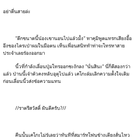
อย่าตื่นสายล่ะ
"
ดึกขนาดนี้น้องเขานอนไปแล้วมั้ง" ทาคุมิพูดแทรกเสียงอื้อ
อึงของไดรเป่าผมในมือตน เห็นเพื่อนสนิททำท่าจะโทรหาสาย
ประจำเลยร้องออกมา
นิ้วที่กำลังเลื่อนปุ่มโทรออกชะงักลง "นั่นสินะ" นี่ก็ตีสองกว่า
แล้ว ป่านนี้เจ้าตัวคงหลับอุตุไปแล้ว เคโกะล้มเลิกความตั้งใจเดิม
ก่อนเลื่อนนิ้วส่งข้อความแทน
//
ราตรีสวัสดิ์ ฝันดีครับ
?
//
คืนนั้นเคโกะไม่รู้เลยว่าทันทีที่สมาร์ทโฟนข้างเตียงสั่นไหว