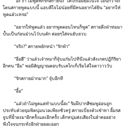
“
อ๊ะ ง่า ไม่พูดพี่ก็รักสกายนะ
”
เคโกะอมยิ้มในใจ ไม่นึกว่าจะ
โดนสกายพูดแบบนี้ แอบดีใจไม่น้อยที่มีคนอยากได้ยิน
“
อยากให้
พูดแล้วเหรอ
”
“
อยากให้พูดแล้ว อยากพูดตอนไหนก็พูด
”
สกายดึงผ้าห่มมา
ปั้นเป็นก้อนม้วนไว้บนตัก ต่อยๆใส่จนยับยวบ
“
จริง?
”
สกายพยักหน้า
“
รักฟ้า
”
“
อือฮึ
”
ว่าแล้วเจ้าหมาก็จุ๊บแก้มไปทีนึงแล้วสังเกตปฏิกิริยา
อีกคน
“
อืม
”
พอมีสัญญาณตอบรับเคโกะก็เริ่มได้ใจตาวาววับ
“
รักสกายม้ากมาก"
จุ๊บอีกที
“
อื้อ
”
“
แล้วถ้าไม่พูดแต่ทำแบบนี้ล่ะ
”
ริมฝีปากสีชมพูอ่อนถูก
ประทับด้วยจุมพิตนุ่มนวลเพียงชั่วครู่ สกายเบี่ยงตัวเข้าหา ลิ้มรส
จูบที่ย้ำลงมาอีกครั้งและอีกครั้ง เด็กหนุ่มส่งเสียงในลำคออย่าง
พึงใจจนกระทั่งอีกฝ่ายผละออก