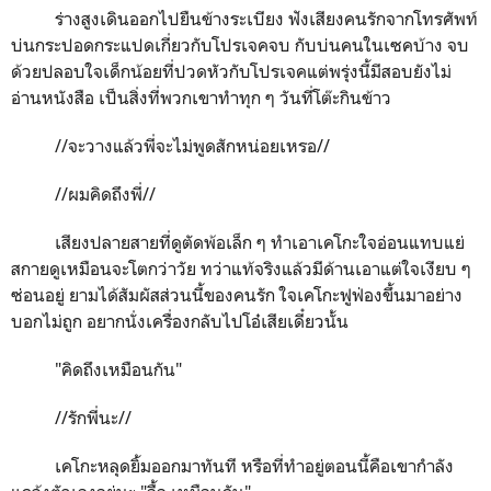
ร่างสูงเดินออกไปยืนข้างระเบียง ฟังเสียงคนรักจากโทรศัพท์
บ่นกระปอดกระแปดเกี่ยวกับโปรเจคจบ กับบ่นคนในเซคบ้าง จบ
ด้วยปลอบใจเด็กน้อยที่ปวดหัวกับโปรเจคแต่พรุ่งนี้มีสอบยังไม่
อ่านหนังสือ เป็นสิ่งที่พวกเขาทำทุก ๆ วันที่โต๊ะกินข้าว
//
จะวางแล้วพี่จะไม่พูดสักหน่อยเหรอ//
//
ผมคิดถึงพี่//
เสียงปลายสายที่ดูตัดพ้อเล็ก ๆ ทำเอาเคโกะใจอ่อนแทบแย่
สกายดูเหมือนจะโตกว่าวัย ทว่าแท้จริงแล้วมีด้านเอาแต่ใจเงียบ ๆ
ซ่อนอยู่ ยามได้สัมผัสส่วนนี้ของคนรัก ใจเคโกะฟูฟ่องขึ้นมาอย่าง
บอกไม่ถูก อยากนั่งเครื่องกลับไปโอ๋เสียเดี๋ยวนั้น
"
คิดถึงเหมือนกัน"
//
รักพี่นะ//
เคโกะหลุดยิ้มออกมาทันที หรือที่ทำอยู่ตอนนี้คือเขากำลัง