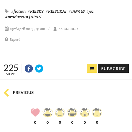
#fiction
#KEISKY
#KEISUKAI
#เคสกาย
#jo1
#produce101JAPAN
23rd April 2020, 4:41 am
KEIGOGOGO
Report
225
SUBSCRIBE
VIEWS
PREVIOUS
0
0
0
0
0
0