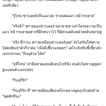
เลยทีเดียว
“
รู้ไหม ชาวเดอร์เป็นแมวล่ะ ร่างผสมแมว หมี กระต่าย
”
“
จริงดิ?
”
สกายมองชาวเดอร์ พยายามหาเค้าโครงความเป็น
แมว หมี กระต่ายอย่างที่อีกคนว่าไว้ ก็มีส่วนคลับคล้ายคลับคลาอยู่
“
จริง พี่ว่านะ สกายเหมือนชาวเดอร์เลย
”
ยังไม่ทันให้สกาย
ได้สงสัยเจ้าตัวก็ว่าต่อ
“
เนี่ยมีเขี้ยวแหลมๆ
”
เคโกะยิงฟันชี้เขี้ยวตัว
เองประกอบ
“
กินจุด้วย โอ๊ย
!”
“
จุที่ไหน
”
ฝ่ามือฟาดแขนอีกคนไปทีนึง คนตัวโตหางลู่หูตก
ลูบแขนตัวเองปอยๆ
“
กินจุก็รัก
”
“
กินจุก็รัก หึ
”
สกายเลียนเสียงเคโกะพลางพูดงุบงิบต่อท้าย
“
พูดสักทีนะ
”