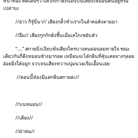
หน้าท้อง คิดเล่นๆว่าเคโกะกำลังนอนบนเตียงเหมือนตนอยู่หรือ
เปล่านะ
//อ่าว ก็รู้นี่นา// เสียงกลั้วหัวเราะในลำคอดังตามมา
//อืม// เสียงกุกกักดังขึ้นเมื่อเคโกะขยับตัว
“
....
”
สกายนิ่งเงียบฟังเสียงใครบางคนผ่อนลมหายใจ ขณะ
เดียวกันก็ดึงหมอนข้างมากอด เหมือนจะได้กลิ่นที่คุ้นเคยจางๆลอย
อ้อยอิ่งใต้จมูก จวบจนเสียงหวานนุ่มนวลเริ่มเอื้อนเอ่ย
//
ตอนนี้ห้องมีแต่กลิ่นสกายล่ะ//
//
บนหมอน//
//
เตียง//
//
ผ้าห่ม//