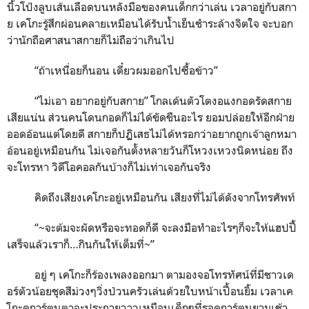
นิ้วโป้งลูบเส้นเลือดบนหลังมือของคนเด็กกว่าเล่น เวลาอยู่กับสกา
ย เคโกะรู้สึกผ่อนคลายเหมือนได้รับน้ำเย็นชำระล้างจิตใจ จะบอก
ว่านักถือศาสนาสกายก็ไม่ถือว่าเกินไป
“
ถ้าเหนื่อยก็นอน เดี๋ยวผมออกไปซื้อข้าว
”
“
ไม่เอา อยากอยู่กับสกาย
”
โกลเด้นตัวโตงอแงกอดรัดสกาย
เสียแน่น ส่วนคนโดนกอดก็ไม่ได้ขัดขืนอะไร ยอมปล่อยให้อีกฝ่าย
ออดอ้อนแต่โดยดี สกายก็ปฏิเสธไม่ได้หรอกว่าอยากถูกเจ้าลูกหมา
อ้อนอยู่เหมือนกัน ไม่เจอกันตั้งหลายวันก็โหวงเหวงนิดหน่อย ถึง
จะโทรหา วิดีโอคอลกันบ้างก็ไม่เท่าเจอกันจริง
คิดถึงเสียงเคโกะอยู่เหมือนกัน เสียงที่ไม่ได้ดังจากโทรศัพท์
“~
จะต้มจะผัดหรือจะทอดก็ดี จะลงมือทำอะไรๆก็จะให้แฮปปี้
เสร็จแล้วเราก็
…
กินกันให้เต็มที่
~”
อยู่ ๆ เคโกะก็ร้องเพลงออกมา ตามองจอโทรทัศน์ที่มีชาวเด
อร์ตัวน้อยชุดสีม่วงๆวิ่งป่วนครัวเล่นด้วยใบหน้าเปื้อนยิ้ม เวลาเค
โกะดูการ์ตูนตาจะประกายวาวเหมือนเด็กๆที่รอดูการ์ตูนยามเช้า