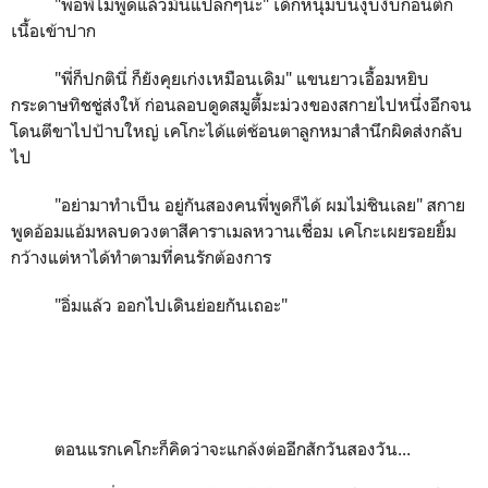
"
พอพี่ไม่พูดแล้วมันแปลกๆน่ะ" เด็กหนุ่มบ่นงุบงิบก่อนตัก
เนื้อเข้าปาก
"
พี่ก็ปกตินี่ ก็ยังคุยเก่งเหมือนเดิม" แขนยาวเอื้อมหยิบ
กระดาษทิชชู่ส่งให้ ก่อนลอบดูดสมูตี้มะม่วงของสกายไปหนึ่งอึกจน
โดนตีขาไปป้าบใหญ่ เคโกะได้แต่ช้อนตาลูกหมาสำนึกผิดส่งกลับ
ไป
"
อย่ามาทำเป็น อยู่กันสองคนพี่พูดก็ได้ ผมไม่ชินเลย" สกาย
พูดอ้อมแอ้มหลบดวงตาสีคาราเมลหวานเชื่อม เคโกะเผยรอยยิ้ม
กว้างแต่หาได้ทำตามที่คนรักต้องการ
"
อิ่มแล้ว ออกไปเดินย่อยกันเถอะ"
ตอนแรกเคโกะก็คิดว่าจะแกล้งต่ออีกสักวันสองวัน...