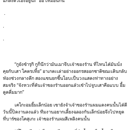
แกล้งตัวเองอยู่นะ
"
อื้อ เหมือนกัน"
.
.
.
“
กูยังขำรุกิ กูก็นึกว่ามันเมาจีบเจ้าของร้าน ที่ไหนได้มันนั่ง
คุยกับเสา โคตรเหี้ย
”
อาเกดะเล่าอย่างออกรสออกชาติขณะเดินกลับ
ห้องช่วงกลางดึก สองแขนยกขึ้นโอบเป็นวงแสดงท่าทางอย่าง
สมจริง
“
จังหวะที่ดันเจ้าของร้านออกแล้วเข้าไปจูบเสาคือแบบ อื้ม
ดูดดื่มมาก
”
เคโกะอมยิ้มเล็กน้อย เขายังจำเจ้าของร้านผมแดงคนนั้นได้ดี
วันนี้ปิดงานลงแล้ว ทีมงานอยากเลี้ยงฉลองกันเล็กน้อยจึงไปหยุด
ที่บาร์ของโคสุเกะ เจ้าของร้านผมสีเพลิงคนนั้น