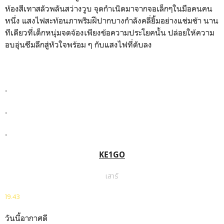
ห้องสีเทาสลัวพลันสว่างวูบ จุดกำเนิดมาจากจอเล็กๆในมือคนคน
หนึ่ง แสงไฟสะท้อนภาพริมฝีปากบางกำลังคลี่ยิ้มอย่างแช่มช้า นาน
ทีเดียวที่เด็กหนุ่มจดจ้องเพียงข้อความประโยคนั้น ปล่อยให้ความ
อบอุ่นซึมลึกสู่หัวใจพร้อม ๆ กับแสงไฟที่ดับลง
.
.
.
KE1GO
เสาร์
19.43
วันนี้อากาศดี