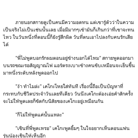
ภายนอกสกายดูเป็นคนมีความอดทน แต่เขารู้ตัวว่าในความ
เป็นจริงไม่เป็นเช่นนั้นเลย เมื่อมีมากๆเข้ามันก็เกินกว่าที่เขาจะทน
ไหว ในวันหนึ่งที่ตอนนี้ก็ยังรู้สึกผิด วันที่ตนเอาไปลงกับคนรักเสีย
ได้
"
พี่ไม่พูดบอกรักผมตอนอยู่ข้างนอกได้ไหม"
สกายพูดออกมา
บนรถขณะรอสัญญาณไฟ แอร์ตรงเบาะข้างคนขับเหมือนจะเย็นขึ้น
มาหนึ่งระดับหลังพูดออกไป
"
ง้า ทำไมล่ะ"
เคโกะโหยใส่ทันที เรื่องนี้ถือเป็นปัญหาที่
กระทบกับชีวิตประจำวันเลยทีเดียว วันนึงเคโกะต้องเอ่ยคำสักครั้ง
จะไม่ให้พูดเลยก็ขัดกับนิสัยของเคโกะอยู่เหมือนกัน
"
ก็ไม่ให้พูดแค่นั้นแหละ"
"
เขินที่พี่พูดเหรอ"
เคโกะพูดยิ้มๆ ในใจอยากเห็นตอนแฟน
รุ่นน้องเขินให้เห็นอีก