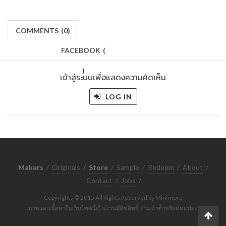
COMMENTS
(
0)
FACEBOOK
(
)
เข้าสู่ระบบเพื่อแสดงความคิดเห็น
LOG IN
Makers
/
Originals
/
Store
/
Sample
/
Redeem
/
About
/
Contact
/
Jobs
/
Copyrights © 2015 All Rights Reserved by Minimore
ภาพและเนื้อหาในเว็บไซต์นี้เป็นงานมีลิขสิทธิ์ ห้ามทำซ้ำหรือดัดแปลง