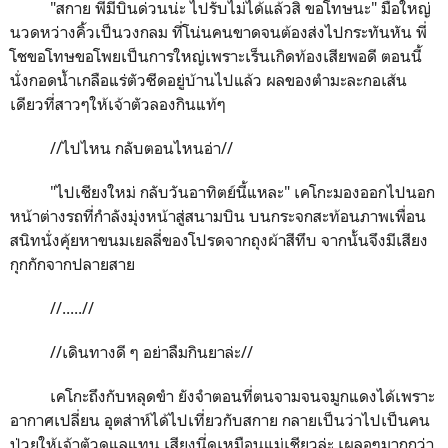
"
สกาย พี่มีบินด่วนน่ะ ไปรับไม่ได้แล้วสิ ขอโทษนะ" มือใหญ่
นวดหว่างคิ้วเป็นวงกลม ที่โน่นคนขาดจนต้องส่งไปกระทันหัน พี่
โชขอโทษขอโพยเป็นการใหญ่เพราะเร็นเกิดท้องเสียพอดี ตอนนี้
นั่งกอดน้ำเกลือแร่ตัวซีดอยู่บ้านไปแล้ว ผลของตำมะละกอเส้น
เดียวที่สาวๆให้เจ้าตัวลองกินแท้ๆ
//
ไปไหน กลับตอนไหนอ่า//
"
ไปเชียงใหม่ กลับวันอาทิตย์นี้แหละ" เคโกะมองออกไปนอก
หน้าต่างรถที่กำลังมุ่งหน้าสู่สนามบิน บนกระจกสะท้อนภาพเพื่อน
สนิทนั่งคุ้ยหาขนมเยลลี่ของโปรดจากถุงผ้าสีทึบ จากนั้นจึงมีเสียง
กุกกักจากปลายสาย
//.....//
//
เดินทางดี ๆ อย่าลืมกินยาล่ะ//
เคโกะถึงกับหลุดขำ ยังจำตอนที่ตนจามจนจมูกแดงได้เพราะ
อากาศเปลี่ยน อุตส่าห์ได้ไปเที่ยวกับสกาย กลายเป็นว่าไปเป็นคน
ป่วยให้เจ้าตัวดูแลแทน เสียงนี่ดุเหมือนแม่เชียวล่ะ เผลอๆมากกว่า