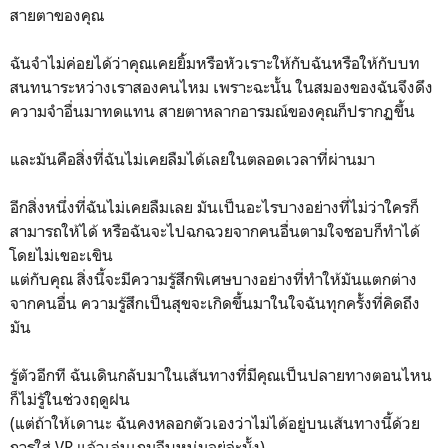
สายตาของคุณ
ฉันจำไม่ค่อยได้ว่าคุณเคยยิ้มหรือหัวเราะให้กับฉันหรือให้กับบท
สนทนาระหว่างเราสองคนไหม เพราะฉะนั้น ในสมองของฉันจึงดึง
ความจำอื่นมาทดแทน สายตาหลากอารมณ์ของคุณก็ปรากฏขึ้น
และมันคือสิ่งที่ฉันไม่เคยลืมได้เลยในตลอดเวลาที่ผ่านมา
อีกสิ่งหนึ่งที่ฉันไม่เคยลืมเลย มันเป็นอะไรบางอย่างที่ไม่ว่าใครก็
สามารถให้ได้ หรือฉันจะไปฉกฉวยจากคนอื่นตามใจชอบก็ทำได้
โดยไม่เขอะเขิน
แต่กับคุณ สิ่งนี้จะมีความรู้สึกพิเศษบางอย่างที่ทำให้มันแตกต่าง
จากคนอื่น ความรู้สึกเป็นสุขจะเกิดขึ้นมาในใจฉันทุกครั้งที่คิดถึง
มัน
รู้ตัวอีกที ฉันเดินกลับมาในเส้นทางที่มีคุณเป็นปลายทางตอนไหน
ก็ไม่รู้ในช่วงฤดูฝน
(แต่ถ้าให้เดานะ ฉันคงหลอกตัวเองว่าไม่ได้อยู่บนเส้นทางนี้ด้วย
การใส่ VR แล้วเล่นเกมจีบหนุ่มอยู่ล่ะมั้ง)