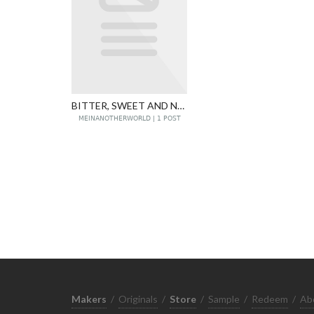
BITTER, SWEET AND NEVER FORGET
MEINANOTHERWORLD | 1 POST
Makers
/
Originals
/
Store
/
Sample
/
Redeem
/
Ab