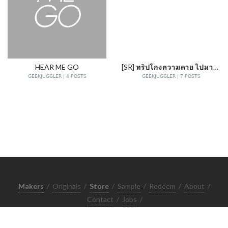
HEAR ME GO
[SR] ทริปโกงความตาย ไปมาเลย์ราคา 0 บาท
GEEKJUGGLER | 4 POSTS
GEEKJUGGLER | 7 POSTS
Makers
/
Originals
/
Store
/
Sample
/
Redeem
/
About
/
Contact
/
Jobs
/
Copyrights © 2015 All Rights Reserved by Minimore
ภาพและเนื้อหาในเว็บไซต์นี้เป็นงานมีลิขสิทธิ์ ห้ามทำซ้ำหรือดัดแปลง