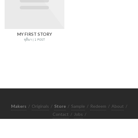
MY FIRST STORY
ชุติมา | 1 POST
Makers
/
Originals
/
Store
/
Sample
/
Redeem
/
About
/
Contact
/
Jobs
/
Copyrights © 2015 All Rights Reserved by Minimore
ภาพและเนื้อหาในเว็บไซต์นี้เป็นงานมีลิขสิทธิ์ ห้ามทำซ้ำหรือดัดแปลง