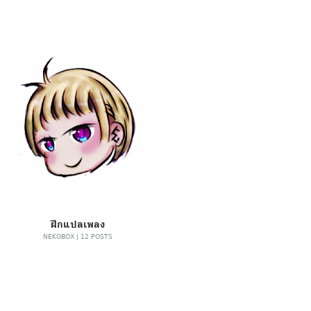
ฝึกแปลเพลง
NEKOBOX | 12 POSTS