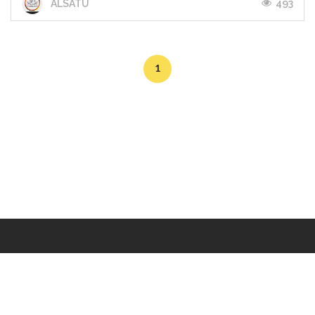
493
ALSATU
1
Makers
/
Originals
/
Store
/
Sample
/
Redeem
/
About
/
Contact
/
Jobs
/
Copyrights © 2015 All Rights Reserved by Minimore