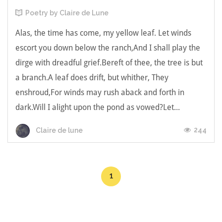
Poetry by Claire de Lune
Alas, the time has come, my yellow leaf. Let winds
escort you down below the ranch,And I shall play the
dirge with dreadful grief.Bereft of thee, the tree is but
a branch.A leaf does drift, but whither, They
enshroud,For winds may rush aback and forth in
dark.Will I alight upon the pond as vowed?Let...
244
Claire de lune
1