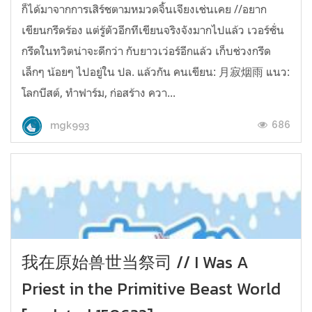
ก็ได้มาจากการเสิร์ชตามหมวดจิ้นเจียงเช่นเคย //อยาก
เขียนกรีดร้อง แต่รู้ตัวอีกทีเขียนจริงจังมากไปแล้ว เวอร์ชั่น
กรีดในทวิตน่าจะดีกว่า กับยาวเว่อร์อีกแล้ว เก็บช่วงกรีด
เล็กๆ น้อยๆ ไปอยู่ใน ปล. แล้วกัน คนเขียน: 月寂烟雨 แนว:
โลกบีสต์, ทำฟาร์ม, ก่อสร้าง ควา...
686
mgk993
我在原始兽世当祭司 // I Was A
Priest in the Primitive Beast World