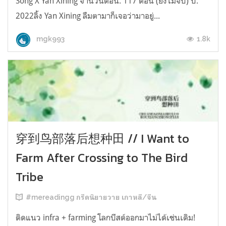
Song X Yan Xining จำนวนตอน: 117 ตอน (ยังไม่จบ) ปี:
2022ลิ้ง Yan Xining ลืมตามาก็เจอว่ามาอยู่...
1.8k
mgk993
穿到鸟部落后想种田 // I Want to
Farm After Crossing to The Bird
Tribe
#mereadingg กรีดนิยายวาย เกาหลี/จีน
ติดแนว infra + farming โลกบีสต์ออกมาไม่ได้เช่นเดิม!