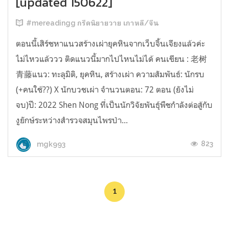
[updated 150622]
#mereadingg กรีดนิยายวาย เกาหลี/จีน
ตอนนี้เสิร์ชหาแนวสร้างเผ่ายุคหินจากเว็บจิ้นเจียงแล้วค่ะ
ไม่ไหวแล้ววว ติดแนวนี้มากไปไหนไม่ได้ คนเขียน : 老树
青藤แนว: ทะลุมิติ, ยุคหิน, สร้างเผ่า ความสัมพันธ์: นักรบ
(+คนใช้??) X นักบวชเผ่า จำนวนตอน: 72 ตอน (ยังไม่
จบ)ปี: 2022 Shen Nong ที่เป็นนักวิจัยพันธุ์พืชกำลังต่อสู้กับ
งูยักษ์ระหว่างสำรวจสมุนไพรป่า...
823
mgk993
1