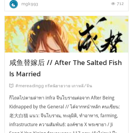
712
mgk993
咸鱼替嫁后 // After The Salted Fish
Is Married
#mereadingg กรีดนิยายวาย เกาหลี/จีน
ก็ไถลไปตามล่าหา infra จีนโบราณต่อจาก After Being
Kidnapped by the General // ได้จากหน้าหลัก คนเขียน:
老大白猫 แนว: จีนโบราณ, ทะลุมิติ, ทำอาหาร, farming,
infrastructure ความสัมพันธ์: องค์ชาย X พระชายา / Ji